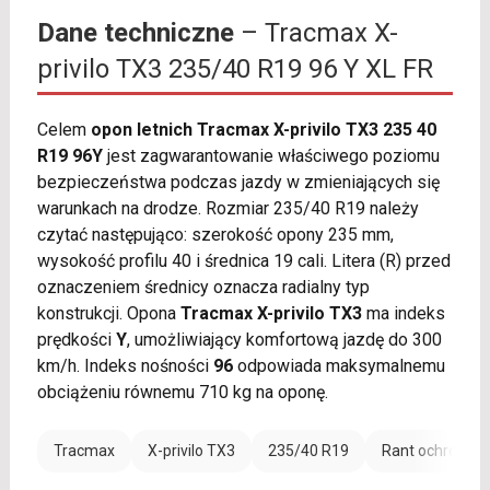
Dane techniczne
– Tracmax X-
privilo TX3 235/40 R19 96 Y XL FR
Celem
opon letnich Tracmax X-privilo TX3 235 40
R19 96Y
jest zagwarantowanie właściwego poziomu
bezpieczeństwa podczas jazdy w zmieniających się
warunkach na drodze. Rozmiar 235/40 R19 należy
czytać następująco: szerokość opony 235 mm,
wysokość profilu 40 i średnica 19 cali. Litera (R) przed
oznaczeniem średnicy oznacza radialny typ
konstrukcji. Opona
Tracmax X-privilo TX3
ma indeks
prędkości
Y
, umożliwiający komfortową jazdę do 300
km/h. Indeks nośności
96
odpowiada maksymalnemu
obciążeniu równemu 710 kg na oponę.
Tracmax
X-privilo TX3
235/40 R19
Rant ochronny 