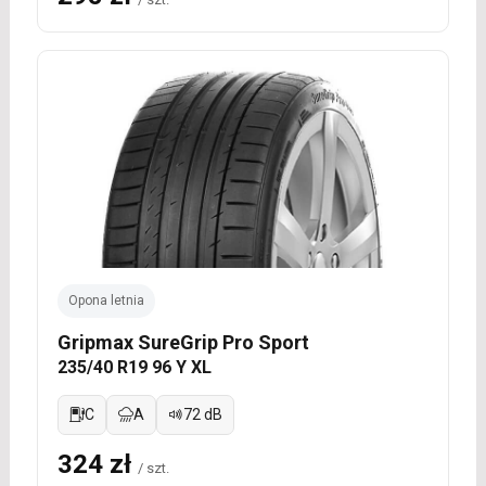
Opona letnia
Gripmax SureGrip Pro Sport
235/40 R19 96 Y XL
C
A
72 dB
324 zł
/ szt.