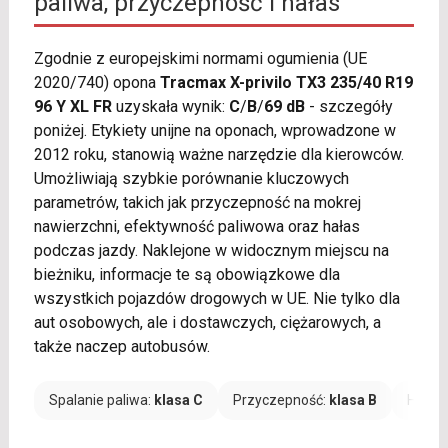
paliwa, przyczepność i hałas
Zgodnie z europejskimi normami ogumienia (UE
2020/740) opona
Tracmax X-privilo TX3 235/40 R19
96 Y XL FR
uzyskała wynik:
C
/
B
/
69 dB
- szczegóły
poniżej. Etykiety unijne na oponach, wprowadzone w
2012 roku, stanowią ważne narzędzie dla kierowców.
Umożliwiają szybkie porównanie kluczowych
parametrów, takich jak przyczepność na mokrej
nawierzchni, efektywność paliwowa oraz hałas
podczas jazdy. Naklejone w widocznym miejscu na
bieżniku, informacje te są obowiązkowe dla
wszystkich pojazdów drogowych w UE. Nie tylko dla
aut osobowych, ale i dostawczych, ciężarowych, a
także naczep autobusów.
Spalanie paliwa:
klasa C
Przyczepność:
klasa B
Hałas