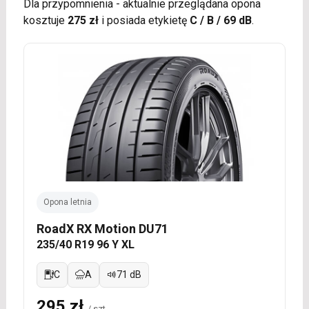
Dla przypomnienia - aktualnie przeglądana opona
kosztuje
275 zł
i posiada etykietę
C / B / 69 dB
.
Opona letnia
RoadX RX Motion DU71
235/40 R19 96 Y XL
C
A
71 dB
295 zł
/ szt.