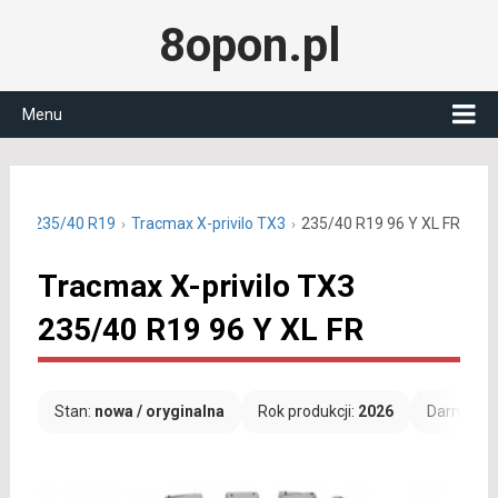
8opon.pl
Menu
etnie 235/40 R19
Tracmax X-privilo TX3
235/40 R19 96 Y XL FR
Tracmax X-privilo TX3
235/40 R19 96 Y XL FR
Stan:
nowa / oryginalna
Rok produkcji:
2026
Darmowa 