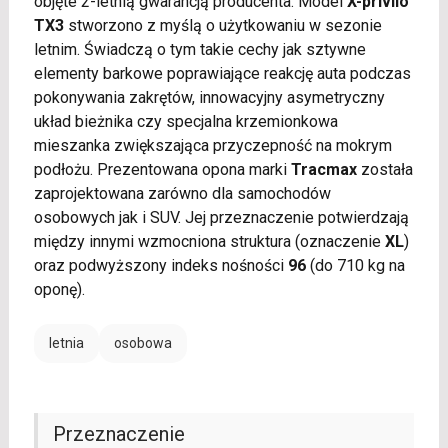
objęte 2-letnią gwarancją producenta. Model
X-privilo
TX3
stworzono z myślą o użytkowaniu w sezonie
letnim. Świadczą o tym takie cechy jak sztywne
elementy barkowe poprawiające reakcję auta podczas
pokonywania zakrętów, innowacyjny asymetryczny
układ bieżnika czy specjalna krzemionkowa
mieszanka zwiększająca przyczepność na mokrym
podłożu. Prezentowana opona marki
Tracmax
została
zaprojektowana zarówno dla samochodów
osobowych jak i SUV. Jej przeznaczenie potwierdzają
między innymi wzmocniona struktura (oznaczenie
XL
)
oraz podwyższony indeks nośności
96
(do 710 kg na
oponę).
letnia
osobowa
Przeznaczenie