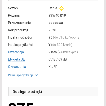
Sezon
letnia
Rozmiar
235/40 R19
Przeznaczenie
osobowa
Rok produkcji
2026
Indeks nośności
96
(do 710 kg/oponę)
Indeks prędkości
Y
(do 300 km/h)
Gwarancja
2 lata
(24 miesiące)
Etykieta UE
C / B / 69 dB
Oznaczenia
XL, FR
Pełna specyfikacja
Dostępne
od ręki