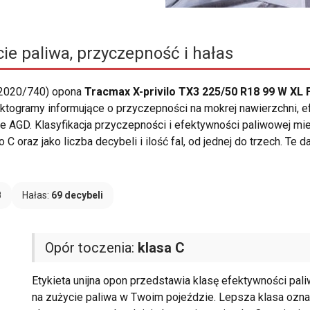
ie paliwa, przyczepność i hałas
 2020/740) opona
Tracmax X-privilo TX3 225/50 R18 99 W XL 
ę piktogramy informujące o przyczepności na mokrej nawierzchni,
AGD. Klasyfikacja przyczepności i efektywności paliwowej mieś
C oraz jako liczba decybeli i ilość fal, od jednej do trzech. Te
B
Hałas:
69 decybeli
Opór toczenia:
klasa C
Etykieta unijna opon przedstawia klasę efektywności pal
na zużycie paliwa w Twoim pojeździe. Lepsza klasa oznac