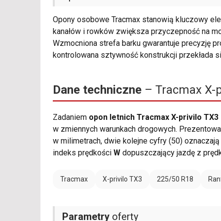
Opony osobowe Tracmax stanowią kluczowy ele
kanałów i rowków zwiększa przyczepność na mok
Wzmocniona strefa barku gwarantuje precyzję p
kontrolowana sztywność konstrukcji przekłada si
Dane techniczne
– Tracmax X-p
Zadaniem
opon letnich Tracmax X-privilo TX3
w zmiennych warunkach drogowych. Prezentowany
w milimetrach, dwie kolejne cyfry (50) oznaczają
indeks prędkości
W
dopuszczający jazdę z pręd
Tracmax
X-privilo TX3
225/50 R18
Ran
Parametry
oferty