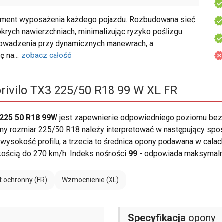
ment wyposażenia każdego pojazdu. Rozbudowana sieć
rych nawierzchniach, minimalizując ryzyko poślizgu.
rowadzenia przy dynamicznych manewrach, a
ę na
...
zobacz całość
rivilo TX3 225/50 R18 99 W XL FR
 225 50 R18 99W
jest zapewnienie odpowiedniego poziomu bez
 rozmiar 225/50 R18 należy interpretować w następujący spos
 wysokość profilu, a trzecia to średnica opony podawana w calac
kością do 270 km/h. Indeks nośności
99
- odpowiada maksymalne
t ochronny (FR)
Wzmocnienie (XL)
Specyfikacja
opony