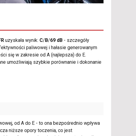
FR
uzyskała wynik:
C
/
B
/
69 dB
- szczegóły
 efektywności paliwowej i hałasie generowanym
ci się w zakresie od A (najlepsza) do E.
 dane umożliwiają szybkie porównanie i dokonanie
iwowej, od A do E - to ona bezpośrednio wpływa
za niższe opory toczenia, co jest