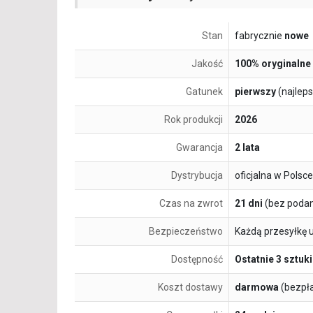
Stan
fabrycznie
nowe
Jakość
100% oryginalne
Gatunek
pierwszy
(najlep
Rok produkcji
2026
Gwarancja
2 lata
Dystrybucja
oficjalna w Polsce
Czas na zwrot
21 dni
(bez podan
Bezpieczeństwo
Każdą przesyłkę 
Dostępność
Ostatnie 3 sztuki
Koszt dostawy
darmowa
(bezpł