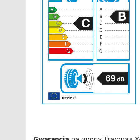
Gwarancja
na opony Tracmax X-