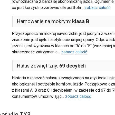
równoznaczne z bardziej ekonomiczną jazdą. Ogumienie z
co jest korzystne zarówno dla portfela
...
zobacz całość
Hamowanie na mokrym:
klasa B
Przyczepność na mokrej nawierzchni jest jednym z ważn
znaczenie jest ujęte na etykiecie unijnej opony. Odpowi
jezdni i jest wyrażana w klasach od "A" do "E" (wcześniej
skuteczność zatrzymania
...
zobacz całość
Hałas zewnętrzny:
69 decybeli
Historia oznaczeń hałasu zewnętrznego na etykiecie uni
ekologicznej i potrzebie komfortu jazdy. Początkowo ozna
z klasami A, B oraz C i decybelami w zakresie od 67 do 7
konsumentów, umożliwiając
...
zobacz całość
privilo TX3