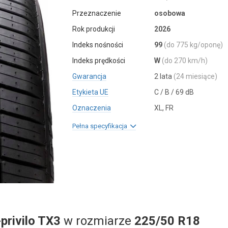
Przeznaczenie
osobowa
Rok produkcji
2026
Indeks nośności
99
(do 775 kg/oponę)
Indeks prędkości
W
(do 270 km/h)
Gwarancja
2 lata
(24 miesiące)
Etykieta UE
C / B / 69 dB
Oznaczenia
XL, FR
Pełna specyfikacja
-privilo TX3
w rozmiarze
225/50 R18