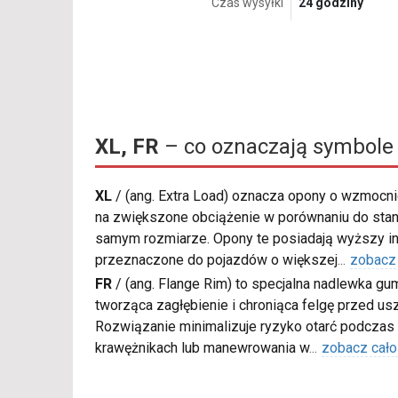
Czas wysyłki
24 godziny
XL, FR
– co oznaczają symbole 
XL
/
(ang. Extra Load) oznacza opony o wzmocnio
na zwiększone obciążenie w porównaniu do sta
samym rozmiarze. Opony te posiadają wyższy in
przeznaczone do pojazdów o większej
...
zobacz
FR
/
(ang. Flange Rim) to specjalna nadlewka gu
tworząca zagłębienie i chroniąca felgę przed u
Rozwiązanie minimalizuje ryzyko otarć podczas
krawężnikach lub manewrowania w
...
zobacz cało