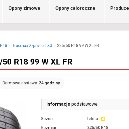
Opony zimowe
Opony całoroczne
Produce
 R18
Tracmax X-privilo TX3
225/50 R18 99 W XL FR
5/50 R18 99 W XL FR
Darmowa dostawa:
24 godziny
Informacje
podstawowe
Sezon
letnia
Rozmiar
225/50 R18