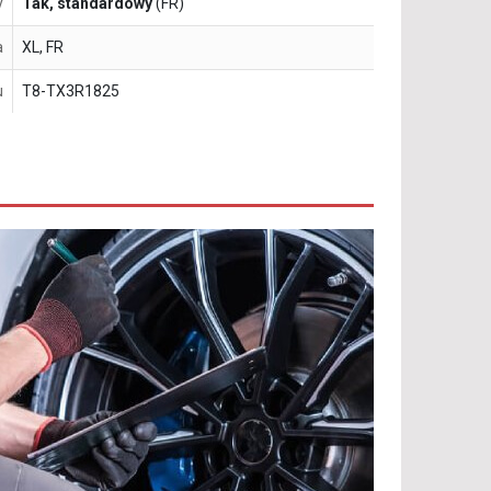
y
Tak, standardowy
(FR)
a
XL, FR
u
T8-TX3R1825