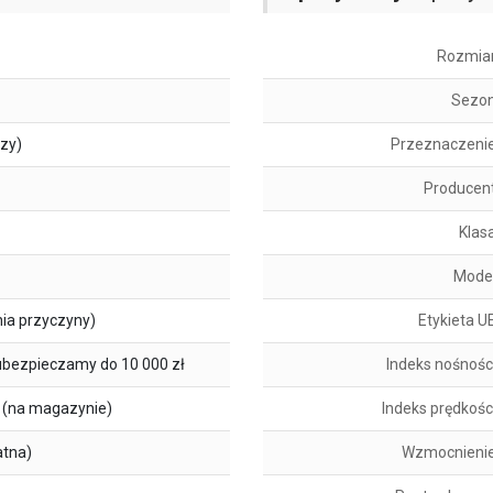
Rozmia
Sezo
szy)
Przeznaczeni
Producen
Klas
Mode
ia przyczyny)
Etykieta U
ubezpieczamy do 10 000 zł
Indeks nośnośc
(na magazynie)
Indeks prędkośc
atna)
Wzmocnieni