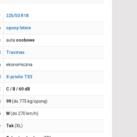
r
225/50 R18
n
opony letnie
e
auta
osobowe
t
Tracmax
a
ekonomiczna
l
X-privilo TX3
E
C / B / 69 dB
i
99
(do 775 kg/oponę)
i
W
(do 270 km/h)
e
Tak
(XL)