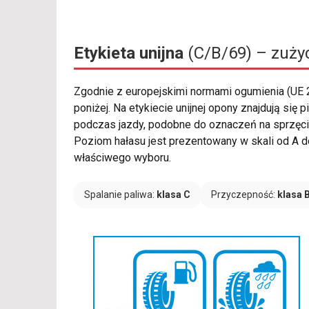
Etykieta unijna
(C/B/69) – zużyc
Zgodnie z europejskimi normami ogumienia (UE
poniżej. Na etykiecie unijnej opony znajdują si
podczas jazdy, podobne do oznaczeń na sprzęcie 
Poziom hałasu jest prezentowany w skali od A do 
właściwego wyboru.
Spalanie paliwa:
klasa C
Przyczepność:
klasa 