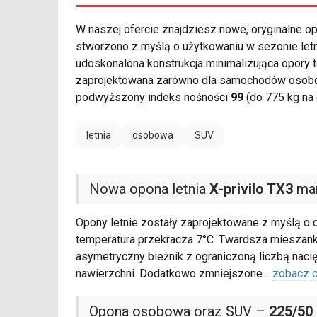
W naszej ofercie znajdziesz nowe, oryginalne 
stworzono z myślą o użytkowaniu w sezonie letn
udoskonalona konstrukcja minimalizująca opory
zaprojektowana zarówno dla samochodów osobow
podwyższony indeks nośności
99
(do 775 kg na 
letnia
osobowa
SUV
Nowa opona letnia
X-privilo TX3
mar
Opony letnie zostały zaprojektowane z myślą o 
temperatura przekracza 7°C. Twardsza mieszan
asymetryczny bieżnik z ograniczoną liczbą nacię
nawierzchni. Dodatkowo zmniejszone
...
zobacz c
Opona osobowa oraz SUV –
225/50