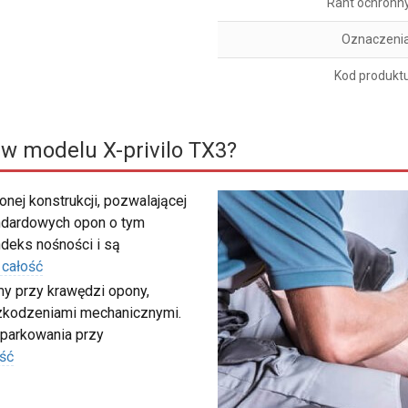
Rant ochronn
Oznaczeni
Kod produkt
w modelu X-privilo TX3?
nej konstrukcji, pozwalającej
ndardowych opon o tym
deks nośności i są
 całość
my przy krawędzi opony,
szkodzeniami mechanicznymi.
 parkowania przy
ść