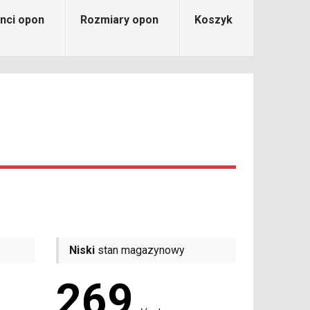
nci opon
Rozmiary opon
Koszyk
Niski
stan magazynowy
269