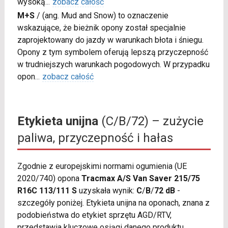
wysoką
...
zobacz całość
M+S
/
(ang. Mud and Snow) to oznaczenie
wskazujące, że bieżnik opony został specjalnie
zaprojektowany do jazdy w warunkach błota i śniegu.
Opony z tym symbolem oferują lepszą przyczepność
w trudniejszych warunkach pogodowych. W przypadku
opon
...
zobacz całość
Etykieta unijna
(C/B/72) – zużycie
paliwa, przyczepność i hałas
Zgodnie z europejskimi normami ogumienia (UE
2020/740) opona
Tracmax A/S Van Saver 215/75
R16C 113/111 S
uzyskała wynik:
C
/
B
/
72 dB
-
szczegóły poniżej. Etykieta unijna na oponach, znana z
podobieństwa do etykiet sprzętu AGD/RTV,
przedstawia kluczowe osiągi danego produktu.