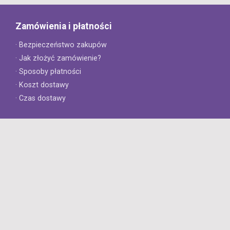
Zamówienia i płatności
· Bezpieczeństwo zakupów
· Jak złożyć zamówienie?
· Sposoby płatności
· Koszt dostawy
· Czas dostawy
Obsługa klienta
· Zwroty
· Reklamacje
· Najczęściej zadawane pytania
· Gwarancja na opony
· Kontakt
8opon.pl