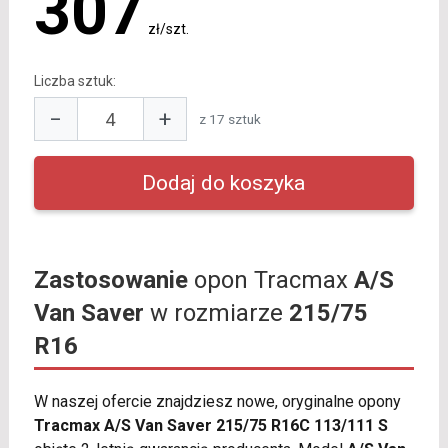
307
zł/szt.
Liczba sztuk:
−
+
z 17 sztuk
Zastosowanie
opon Tracmax
A/S
Van Saver
w rozmiarze
215/75
R16
W naszej ofercie znajdziesz nowe, oryginalne opony
Tracmax A/S Van Saver 215/75 R16C 113/111 S