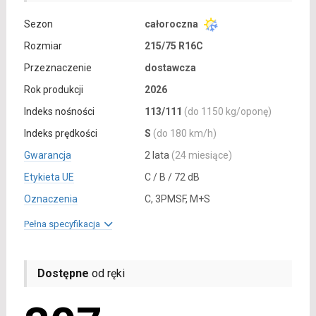
Sezon
całoroczna
Rozmiar
215/75 R16C
Przeznaczenie
dostawcza
Rok produkcji
2026
Indeks nośności
113/111
(do 1150 kg/oponę)
Indeks prędkości
S
(do 180 km/h)
Gwarancja
2 lata
(24 miesiące)
Etykieta UE
C / B / 72 dB
Oznaczenia
C, 3PMSF, M+S
Pełna specyfikacja
Dostępne
od ręki