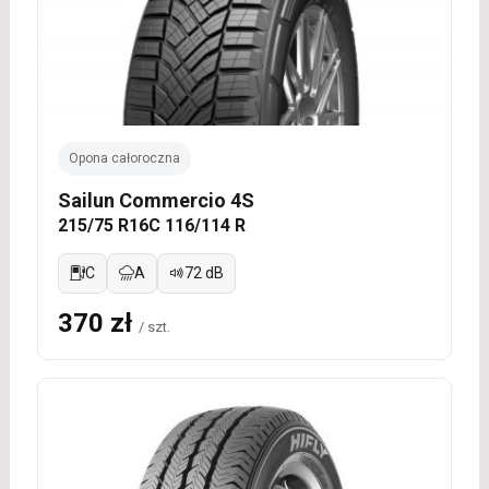
Opona całoroczna
Sailun Commercio 4S
215/75 R16C 116/114 R
C
A
72 dB
370 zł
/ szt.