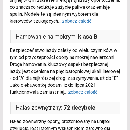
unijnej w tym zakresie oferują najniższy opór toczenia,
co znacząco redukuje zużycie paliwa oraz emisję
spalin. Modele te są idealnym wyborem dla
kierowców szukających
...
zobacz całość
Hamowanie na mokrym:
klasa B
Bezpieczeństwo jazdy zależy od wielu czynników, w
tym od przyczepności opony na mokrej nawierzchni.
Droga hamowania, kluczowy aspekt bezpiecznej
jazdy, jest oceniana na pięciostopniowej skali literowej
- od "A" dla najkrótszej drogi zatrzymywania, aż do "E".
Jako ciekawostkę dodam, iż do lipca 2021
funkcjonowała zamiast niej
...
zobacz całość
Hałas zewnętrzny:
72 decybele
Hałas zewnętrzny opony, prezentowany na unijnej
etykiecie, jest istotnym wskaźnikiem zarówno dla