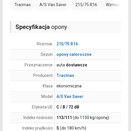
Tracmax
A/S Van Saver
215/75 R16
Wzmocnienie
Specyfikacja
opony
Rozmiar
215/75 R16
Sezon
opony całoroczne
Przeznaczenie
auta
dostawcze
Producent
Tracmax
Klasa
ekonomiczna
Model
A/S Van Saver
Etykieta UE
C / B / 72 dB
Indeks nośności
113/111
(do 1150 kg/oponę)
Indeks prędkości
S
(do 180 km/h)