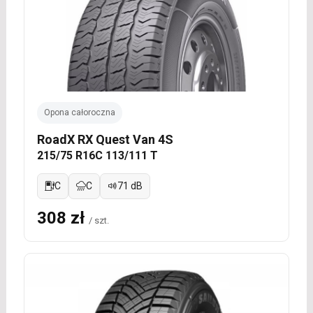
Opona całoroczna
RoadX RX Quest Van 4S
215/75 R16C 113/111 T
C
C
71 dB
308 zł
/ szt.