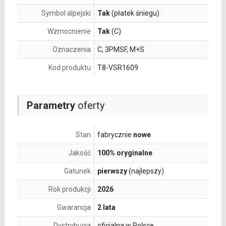
Symbol alpejski
Tak
(płatek śniegu)
Wzmocnienie
Tak
(C)
Oznaczenia
C, 3PMSF, M+S
Kod produktu
T8-VSR1609
Parametry
oferty
Stan
fabrycznie
nowe
Jakość
100% oryginalne
Gatunek
pierwszy
(najlepszy)
Rok produkcji
2026
Gwarancja
2 lata
Dystrybucja
oficjalna w Polsce