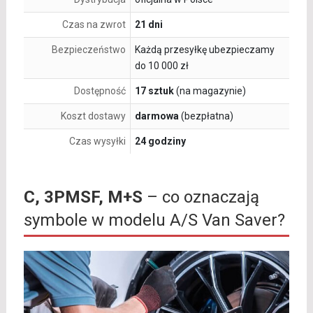
Czas na zwrot
21 dni
Bezpieczeństwo
Każdą przesyłkę ubezpieczamy
do 10 000 zł
Dostępność
17 sztuk
(na magazynie)
Koszt dostawy
darmowa
(bezpłatna)
Czas wysyłki
24 godziny
C, 3PMSF, M+S
– co oznaczają
symbole w modelu A/S Van Saver?