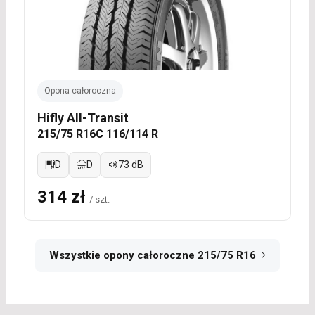
Opona całoroczna
Hifly All-Transit
215/75 R16C 116/114 R
D
D
73 dB
314 zł
/ szt.
Wszystkie opony całoroczne 215/75 R16