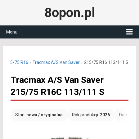
8opon.pl
Menu
ne 215/75 R16
Tracmax A/S Van Saver
215/75 R16 113/111 S
Tracmax A/S Van Saver
215/75 R16C 113/111 S
Stan:
nowa / oryginalna
Rok produkcji:
2026
Darmowa 