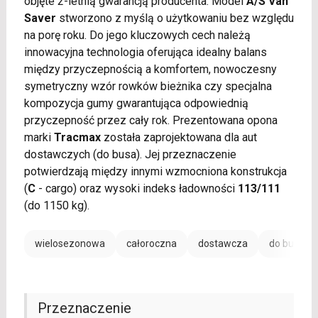
objęte 2-letnią gwarancją producenta. Model
A/S Van
Saver
stworzono z myślą o użytkowaniu bez względu
na porę roku. Do jego kluczowych cech należą
innowacyjna technologia oferująca idealny balans
między przyczepnością a komfortem, nowoczesny
symetryczny wzór rowków bieżnika czy specjalna
kompozycja gumy gwarantująca odpowiednią
przyczepność przez cały rok. Prezentowana opona
marki
Tracmax
została zaprojektowana dla aut
dostawczych (do busa). Jej przeznaczenie
potwierdzają między innymi wzmocniona konstrukcja
(
C
- cargo) oraz wysoki indeks ładowności
113/111
(do 1150 kg).
wielosezonowa
całoroczna
dostawcza
do busa
Przeznaczenie