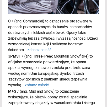
C
/
(ang. Commercial) to oznaczenie stosowane w
oponach przeznaczonych do busów, samochodów
dostawczych i lekkich ciężarówek. Opony takie
zapewniają lepszą trwałość i wyższą nośność. Dzięki
wzmocnionej konstrukcji i solidnym bocznym
ściankom
...
zobacz całość
3PMSF
/
(ang. Three-Peak Mountain Snowflake) to
oficjalne oznaczenie potwierdzające, że opona
spełnia wymogi zimowe i została przetestowana
według norm Unii Europejskiej. Symbol trzech
szczytów górskich z płatkiem śniegu zapewnia
wysoką
...
zobacz całość
M+S
/
(ang. Mud and Snow) to oznaczenie
wskazujące, że bieżnik opony został specjalnie
zaprojektowany do jazdy w warunkach błota i śniegu.