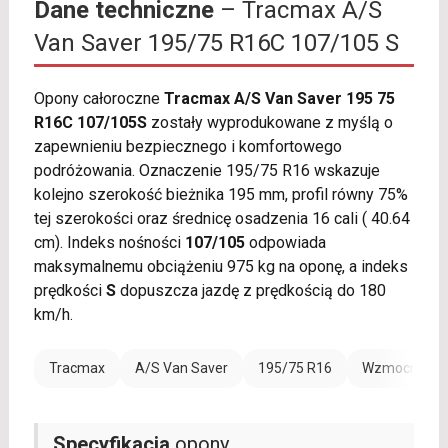
Dane techniczne
– Tracmax A/S
Van Saver 195/75 R16C 107/105 S
Opony całoroczne
Tracmax A/S Van Saver 195 75
R16C 107/105S
zostały wyprodukowane z myślą o
zapewnieniu bezpiecznego i komfortowego
podróżowania. Oznaczenie 195/75 R16 wskazuje
kolejno szerokość bieżnika 195 mm, profil równy 75%
tej szerokości oraz średnicę osadzenia 16 cali ( 40.64
cm). Indeks nośności
107/105
odpowiada
maksymalnemu obciążeniu 975 kg na oponę, a indeks
prędkości
S
dopuszcza jazdę z prędkością do 180
km/h.
Tracmax
A/S Van Saver
195/75 R16
Wzmocnienie
Specyfikacja
opony