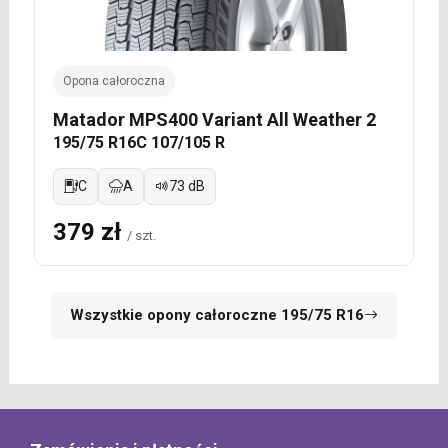
Opona całoroczna
Matador MPS400 Variant All Weather 2
195/75 R16C 107/105 R
C
A
73 dB
379 zł
/ szt.
Wszystkie opony całoroczne 195/75 R16