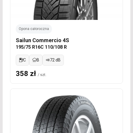
Opona całoroczna
Sailun Commercio 4S
195/75 R16C 110/108 R
C
B
72 dB
358 zł
/ szt.