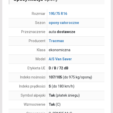
Rozmiar
195/75 R16
Sezon
opony całoroczne
Przeznaczenie
auta
dostawcze
Producent
Tracmax
Klasa
ekonomiczna
Model
A/S Van Saver
Etykieta UE
D / B / 72 dB
Indeks nośności
107/105
(do 975 kg/oponę)
Indeks prędkości
S
(do 180 km/h)
Symbol alpejski
Tak
(płatek śniegu)
Wzmocnienie
Tak
(C)