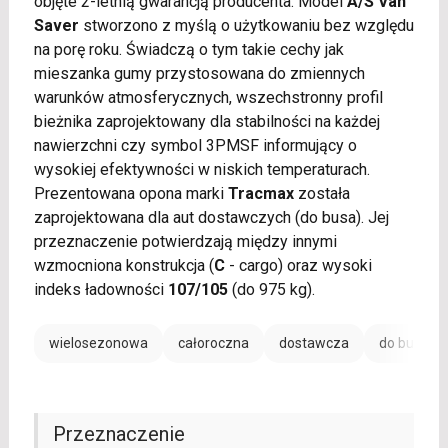
objęte 2-letnią gwarancją producenta. Model
A/S Van
Saver
stworzono z myślą o użytkowaniu bez względu
na porę roku. Świadczą o tym takie cechy jak
mieszanka gumy przystosowana do zmiennych
warunków atmosferycznych, wszechstronny profil
bieżnika zaprojektowany dla stabilności na każdej
nawierzchni czy symbol 3PMSF informujący o
wysokiej efektywności w niskich temperaturach.
Prezentowana opona marki
Tracmax
została
zaprojektowana dla aut dostawczych (do busa). Jej
przeznaczenie potwierdzają między innymi
wzmocniona konstrukcja (
C
- cargo) oraz wysoki
indeks ładowności
107/105
(do 975 kg).
wielosezonowa
całoroczna
dostawcza
do busa
Przeznaczenie