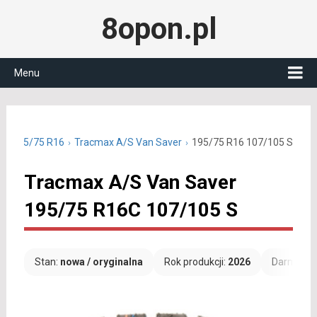
8opon.pl
Menu
ne 195/75 R16
Tracmax A/S Van Saver
195/75 R16 107/105 S
Tracmax A/S Van Saver
195/75 R16C 107/105 S
Stan:
nowa / oryginalna
Rok produkcji:
2026
Darmowa 