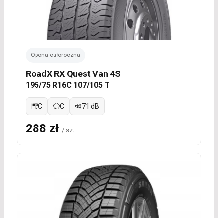
Opona całoroczna
RoadX RX Quest Van 4S
195/75 R16C 107/105 T
C
C
71 dB
288 zł
/ szt.