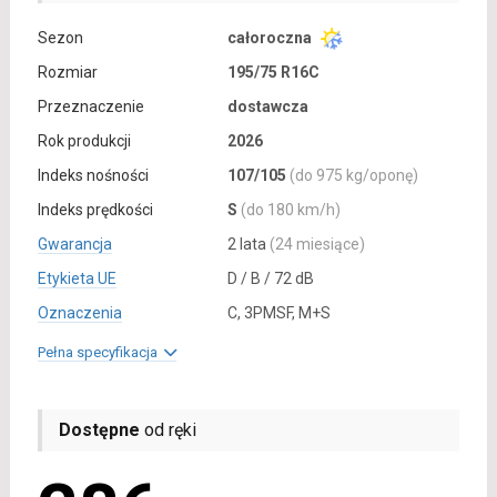
Sezon
całoroczna
Rozmiar
195/75 R16C
Przeznaczenie
dostawcza
Rok produkcji
2026
Indeks nośności
107/105
(do 975 kg/oponę)
Indeks prędkości
S
(do 180 km/h)
Gwarancja
2 lata
(24 miesiące)
Etykieta UE
D / B / 72 dB
Oznaczenia
C, 3PMSF, M+S
Pełna specyfikacja
Dostępne
od ręki