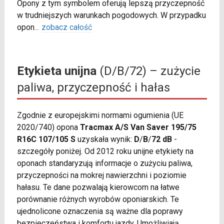
Opony z tym symbolem oferują lepszą przyczepność
w trudniejszych warunkach pogodowych. W przypadku
opon
...
zobacz całość
Etykieta unijna
(D/B/72) – zużycie
paliwa, przyczepność i hałas
Zgodnie z europejskimi normami ogumienia (UE
2020/740) opona
Tracmax A/S Van Saver 195/75
R16C 107/105 S
uzyskała wynik:
D
/
B
/
72 dB
-
szczegóły poniżej. Od 2012 roku unijne etykiety na
oponach standaryzują informacje o zużyciu paliwa,
przyczepności na mokrej nawierzchni i poziomie
hałasu. Te dane pozwalają kierowcom na łatwe
porównanie różnych wyrobów oponiarskich. Te
ujednolicone oznaczenia są ważne dla poprawy
bezpieczeństwa i komfortu jazdy. Umożliwiają