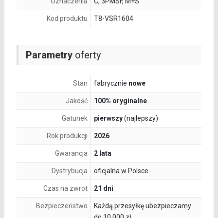
Oznaczenia
C, 3PMSF, M+S
Kod produktu
T8-VSR1604
Parametry
oferty
Stan
fabrycznie
nowe
Jakość
100% oryginalne
Gatunek
pierwszy
(najlepszy)
Rok produkcji
2026
Gwarancja
2 lata
Dystrybucja
oficjalna w Polsce
Czas na zwrot
21 dni
Bezpieczeństwo
Każdą przesyłkę ubezpieczamy
do 10 000 zł