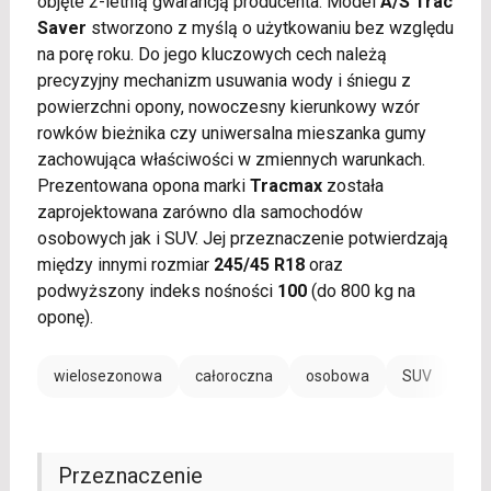
objęte 2-letnią gwarancją producenta. Model
A/S Trac
Saver
stworzono z myślą o użytkowaniu bez względu
na porę roku. Do jego kluczowych cech należą
precyzyjny mechanizm usuwania wody i śniegu z
powierzchni opony, nowoczesny kierunkowy wzór
rowków bieżnika czy uniwersalna mieszanka gumy
zachowująca właściwości w zmiennych warunkach.
Prezentowana opona marki
Tracmax
została
zaprojektowana zarówno dla samochodów
osobowych jak i SUV. Jej przeznaczenie potwierdzają
między innymi rozmiar
245/45 R18
oraz
podwyższony indeks nośności
100
(do 800 kg na
oponę).
wielosezonowa
całoroczna
osobowa
SUV
Przeznaczenie