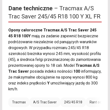
Dane techniczne
– Tracmax A/S
Trac Saver 245/45 R18 100 Y XL FR
Opony całoroczne Tracmax A/S Trac Saver 245
45 R18 100Y
mają za zadanie zapewnić bezpieczne
podróżowanie niezależnie od panujących warunków
drogowych. W przypadku rozmiaru 245/45 R18
szerokość bieżnika wynosi 245 mm, wysokość profilu
(45), a średnica felgi przeznaczonej do zamontowania
prezentowanej opony to 18 cali. Model
Tracmax A/S
Trac Saver
posiada indeks nośności
100
informujący,
że maksymalne obciążenie na oponę wynosi 800 kg
oraz indeks prędkości
Y
umożliwiający jazdę do 300
km/h.
Tracmax
A/S Trac Saver
245/45 R18
Rant ochronn