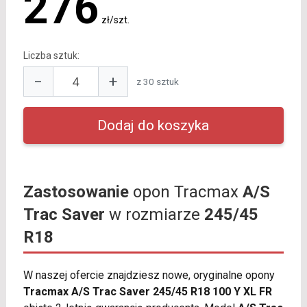
276
zł/szt.
Liczba sztuk:
−
+
z 30 sztuk
Zastosowanie
opon Tracmax
A/S
Trac Saver
w rozmiarze
245/45
R18
W naszej ofercie znajdziesz nowe, oryginalne opony
Tracmax A/S Trac Saver 245/45 R18 100 Y XL FR