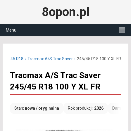
8opon.pl
Menu
e 245/45 R18
Tracmax A/S Trac Saver
245/45 R18 100 Y XL FR
Tracmax A/S Trac Saver
245/45 R18 100 Y XL FR
Stan:
nowa / oryginalna
Rok produkcji:
2026
Darmowa 