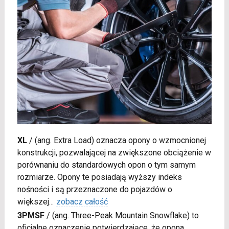
XL
/
(ang. Extra Load) oznacza opony o wzmocnionej
konstrukcji, pozwalającej na zwiększone obciążenie w
porównaniu do standardowych opon o tym samym
rozmiarze. Opony te posiadają wyższy indeks
nośności i są przeznaczone do pojazdów o
większej
...
zobacz całość
3PMSF
/
(ang. Three-Peak Mountain Snowflake) to
oficjalne oznaczenie potwierdzające, że opona