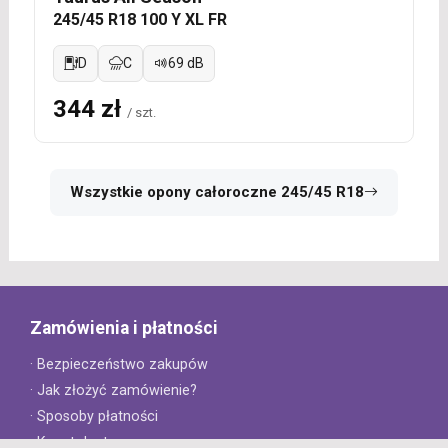
245/45 R18 100 Y XL FR
D
C
69 dB
344 zł
/ szt.
Wszystkie opony całoroczne 245/45 R18
Zamówienia i płatności
· Bezpieczeństwo zakupów
· Jak złożyć zamówienie?
· Sposoby płatności
· Koszt dostawy