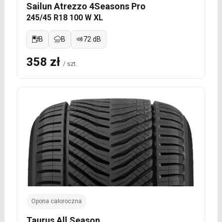
Sailun Atrezzo 4Seasons Pro
245/45 R18 100 W XL
B
B
72 dB
358 zł
/ szt.
Opona całoroczna
Taurus All Season