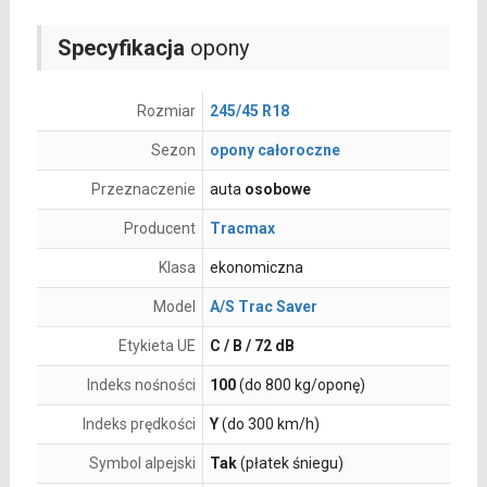
Specyfikacja
opony
Rozmiar
245/45 R18
Sezon
opony całoroczne
Przeznaczenie
auta
osobowe
Producent
Tracmax
Klasa
ekonomiczna
Model
A/S Trac Saver
Etykieta UE
C / B / 72 dB
Indeks nośności
100
(do 800 kg/oponę)
Indeks prędkości
Y
(do 300 km/h)
Symbol alpejski
Tak
(płatek śniegu)