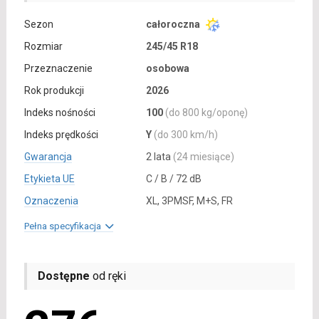
Sezon
całoroczna
Rozmiar
245/45 R18
Przeznaczenie
osobowa
Rok produkcji
2026
Indeks nośności
100
(do 800 kg/oponę)
Indeks prędkości
Y
(do 300 km/h)
Gwarancja
2 lata
(24 miesiące)
Etykieta UE
C / B / 72 dB
Oznaczenia
XL, 3PMSF, M+S, FR
Pełna specyfikacja
Dostępne
od ręki