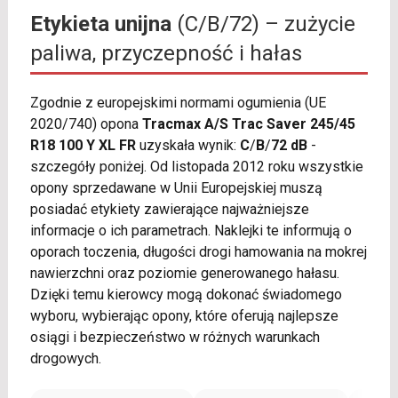
Etykieta unijna
(C/B/72) – zużycie
paliwa, przyczepność i hałas
Zgodnie z europejskimi normami ogumienia (UE
2020/740) opona
Tracmax A/S Trac Saver 245/45
R18 100 Y XL FR
uzyskała wynik:
C
/
B
/
72 dB
-
szczegóły poniżej. Od listopada 2012 roku wszystkie
opony sprzedawane w Unii Europejskiej muszą
posiadać etykiety zawierające najważniejsze
informacje o ich parametrach. Naklejki te informują o
oporach toczenia, długości drogi hamowania na mokrej
nawierzchni oraz poziomie generowanego hałasu.
Dzięki temu kierowcy mogą dokonać świadomego
wyboru, wybierając opony, które oferują najlepsze
osiągi i bezpieczeństwo w różnych warunkach
drogowych.