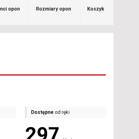
nci opon
Rozmiary opon
Koszyk
Dostępne
od ręki
297