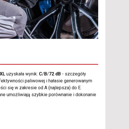
 XL
uzyskała wynik:
C
/
B
/
72 dB
- szczegóły
 efektywności paliwowej i hałasie generowanym
ci się w zakresie od A (najlepsza) do E.
 dane umożliwiają szybkie porównanie i dokonanie