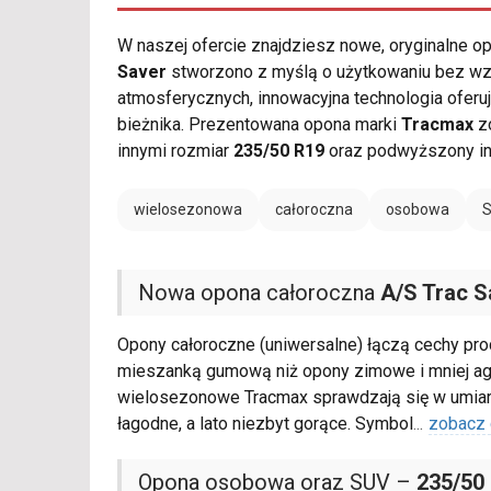
W naszej ofercie znajdziesz nowe, oryginalne 
Saver
stworzono z myślą o użytkowaniu bez wz
atmosferycznych, innowacyjna technologia oferu
bieżnika. Prezentowana opona marki
Tracmax
zo
innymi rozmiar
235/50 R19
oraz podwyższony i
wielosezonowa
całoroczna
osobowa
Nowa opona całoroczna
A/S Trac S
Opony całoroczne (uniwersalne) łączą cechy pro
mieszanką gumową niż opony zimowe i mniej ag
wielosezonowe Tracmax sprawdzają się w umiar
łagodne, a lato niezbyt gorące. Symbol
...
zobacz 
Opona osobowa oraz SUV –
235/50