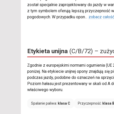
został specjalnie zaprojektowany do jazdy w war
z tym symbolem oferują lepszą przyczepność w
pogodowych. W przypadku opon
...
zobacz całoś
Etykieta unijna
(C/B/72) – zużyc
Zgodnie z europejskimi normami ogumienia (UE
poniżej. Na etykiecie unijnej opony znajdują si
podczas jazdy, podobne do oznaczeń na sprzęcie 
Poziom hałasu jest prezentowany w skali od A do 
właściwego wyboru.
Spalanie paliwa:
klasa C
Przyczepność:
klasa 