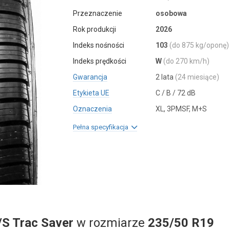
Przeznaczenie
osobowa
Rok produkcji
2026
Indeks nośności
103
(do 875 kg/oponę)
Indeks prędkości
W
(do 270 km/h)
Gwarancja
2 lata
(24 miesiące)
Etykieta UE
C / B / 72 dB
Oznaczenia
XL, 3PMSF, M+S
Pełna specyfikacja
/S Trac Saver
w rozmiarze
235/50 R19