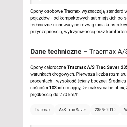
Opony osobowe Tracmax wyznaczają standard w 
pojazdów - od kompaktowych aut miejskich po se
techniczne i innowacyjne rozwiązania konstrukcy
przyczepnością, wytrzymałością oraz komforte
Dane techniczne
– Tracmax A/S
Opony całoroczne
Tracmax A/S Trac Saver 23
warunkach drogowych. Pierwsza liczba rozmiaru 
procentach - wysokość ściany bocznej. Średnic
nośności
103
informujący, że maksymalne obciąż
prędkością do 270 km/h.
Tracmax
A/S Trac Saver
235/50 R19
W