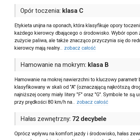
Opór toczenia:
klasa C
Etykieta unijna na oponach, która klasyfikuje opory tocze
każdego kierowcy dbającego o środowisko. Wybór opon z 
zużycie paliwa, ale także znacząco przyczynia się do redu
kierowcy mają realny
...
zobacz całość
Hamowanie na mokrym:
klasa B
Hamowanie na mokrej nawierzchni to kluczowy parametr b
klasyfikowany w skali od "A" (oznaczającą najkrótszą dro
najniższej oceny miały litery "F" oraz "G". Symbole te s
przy prędkości 80 km/h na
...
zobacz całość
Hałas zewnętrzny:
72 decybele
Oprócz wpływu na komfort jazdy i środowisko, hałas zewn