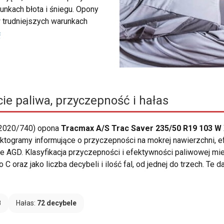
unkach błota i śniegu. Opony
 trudniejszych warunkach
ć
ie paliwa, przyczepność i hałas
 2020/740) opona
Tracmax A/S Trac Saver 235/50 R19 103 W
ę piktogramy informujące o przyczepności na mokrej nawierzchni,
AGD. Klasyfikacja przyczepności i efektywności paliwowej mieś
C oraz jako liczba decybeli i ilość fal, od jednej do trzech. Te
B
Hałas:
72 decybele