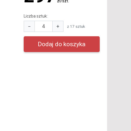
zł/szt.
Liczba sztuk:
−
+
z 17 sztuk