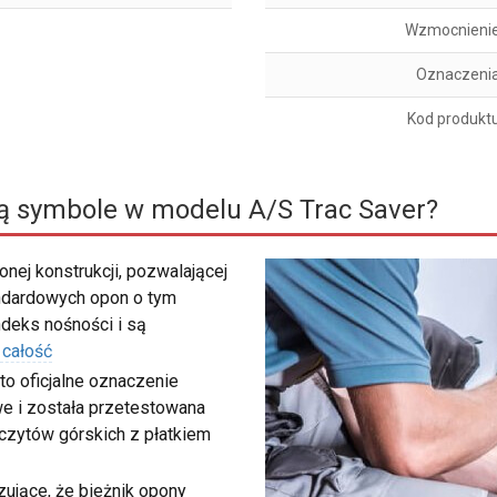
Wzmocnieni
Oznaczeni
Kod produkt
ą symbole w modelu A/S Trac Saver?
nej konstrukcji, pozwalającej
ndardowych opon o tym
deks nośności i są
 całość
to oficjalne oznaczenie
e i została przetestowana
zczytów górskich z płatkiem
ujące, że bieżnik opony