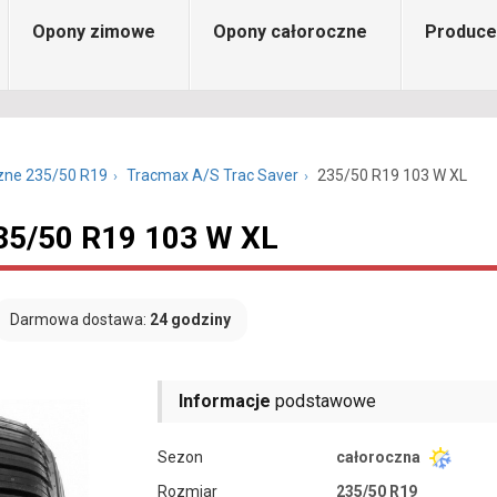
Opony zimowe
Opony całoroczne
Produce
zne 235/50 R19
Tracmax A/S Trac Saver
235/50 R19 103 W XL
35/50 R19 103 W XL
Darmowa dostawa:
24 godziny
Informacje
podstawowe
Sezon
całoroczna
Rozmiar
235/50 R19