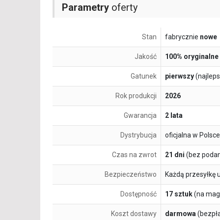
Parametry
oferty
Stan
fabrycznie
nowe
Jakość
100% oryginalne
Gatunek
pierwszy
(najlep
Rok produkcji
2026
Gwarancja
2 lata
Dystrybucja
oficjalna w Polsce
Czas na zwrot
21 dni
(bez podan
Bezpieczeństwo
Każdą przesyłkę 
Dostępność
17 sztuk
(na mag
Koszt dostawy
darmowa
(bezpł