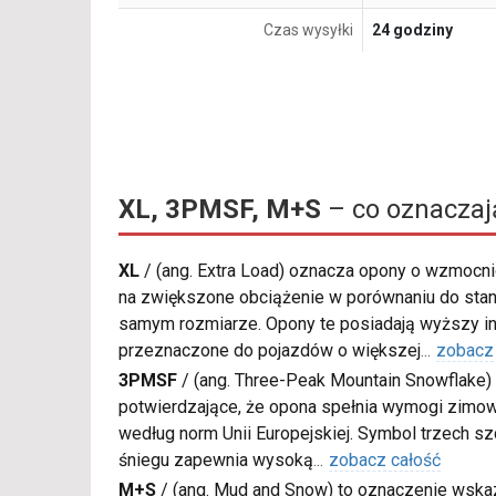
Czas wysyłki
24 godziny
XL, 3PMSF, M+S
– co oznaczaj
XL
/
(ang. Extra Load) oznacza opony o wzmocnio
na zwiększone obciążenie w porównaniu do sta
samym rozmiarze. Opony te posiadają wyższy in
przeznaczone do pojazdów o większej
...
zobacz
3PMSF
/
(ang. Three-Peak Mountain Snowflake) 
potwierdzające, że opona spełnia wymogi zimow
według norm Unii Europejskiej. Symbol trzech s
śniegu zapewnia wysoką
...
zobacz całość
M+S
/
(ang. Mud and Snow) to oznaczenie wskaz