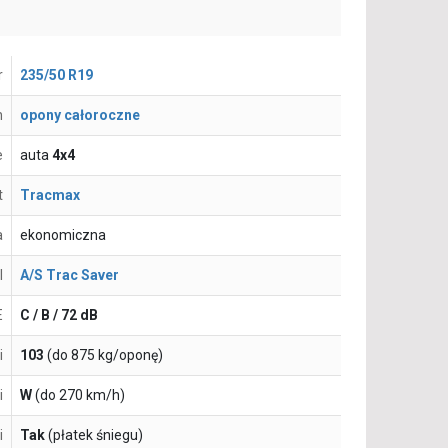
r
235/50 R19
n
opony całoroczne
e
auta
4x4
t
Tracmax
a
ekonomiczna
l
A/S Trac Saver
E
C / B / 72 dB
i
103
(do 875 kg/oponę)
i
W
(do 270 km/h)
i
Tak
(płatek śniegu)