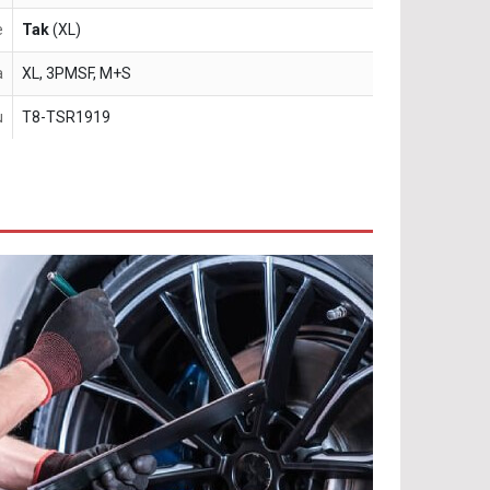
e
Tak
(XL)
a
XL, 3PMSF, M+S
u
T8-TSR1919