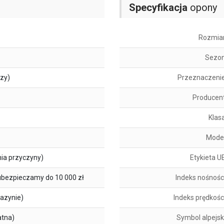
Specyfikacja
opony
Rozmia
Sezo
szy)
Przeznaczeni
Producen
Klas
Mode
ia przyczyny)
Etykieta U
ubezpieczamy do 10 000 zł
Indeks nośnośc
azynie)
Indeks prędkośc
atna)
Symbol alpejsk