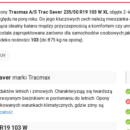
opony
Tracmax A/S Trac Saver 235/50 R19 103 W XL
objęte 2-l
ględu na porę roku. Do jego kluczowych cech należą mieszan
jąca idealny balans między przyczepnością a komfortem czy uni
stała zaprojektowana zarówno dla samochodów osobowych jak i
ndeks nośności
103
(do 875 kg na oponę).
SUV
aver
marki Tracmax
duktów letnich i zimowych. Charakteryzują się twardszą
resywnym bieżnikiem w porównaniu do letnich. Opony
kowanych warunkach klimatycznych, gdzie zimy są
całość
 R19 103 W