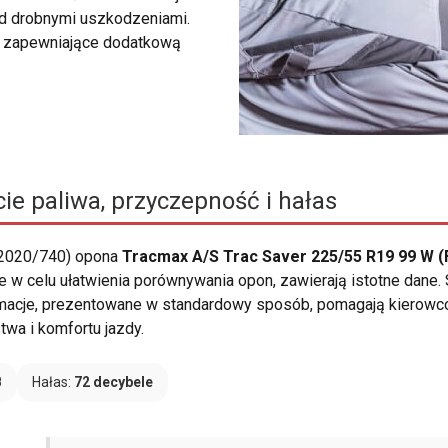
zed drobnymi uszkodzeniami.
y, zapewniające dodatkową
ie paliwa, przyczepność i hałas
 2020/740) opona
Tracmax A/S Trac Saver 225/55 R19 99 W (
e w celu ułatwienia porównywania opon, zawierają istotne dane.
rmacje, prezentowane w standardowy sposób, pomagają kierowco
wa i komfortu jazdy.
B
Hałas:
72 decybele