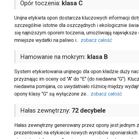
Opór toczenia:
klasa C
Unijna etykieta opon dostarcza kluczowych informacji do
szczególnie istotne dla oszczędnych i ekologicznie świ
się najniższym oporem toczenia, umożliwiają największe 
mniejsze wydatki na paliwo i
...
zobacz całość
Hamowanie na mokrym:
klasa B
System etykietowania unijnego dla opon kładzie duży nac
przyznając im oceny od "A" do "E" (do niedawna "G"). Kluc
niedawna pomijana, co uwydatniało różnicę między wydaj
opony klasy "G" są wyłączone ze
...
zobacz całość
Hałas zewnętrzny:
72 decybele
Hałas zewnętrzny generowany przez opony jest jednym z 
prezentować na etykiecie nowych wyrobów oponiarskich. M