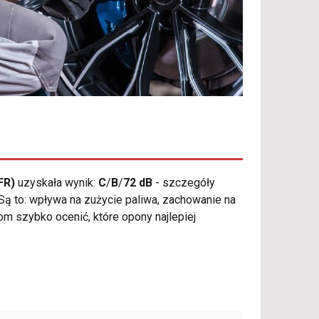
FR)
uzyskała wynik:
C
/
B
/
72 dB
- szczegóły
 Są to: wpływa na zużycie paliwa, zachowanie na
m szybko ocenić, które opony najlepiej