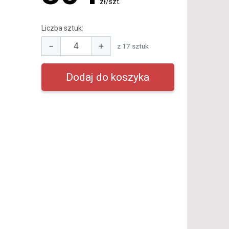
zł/szt.
Liczba sztuk:
−
+
z 17 sztuk