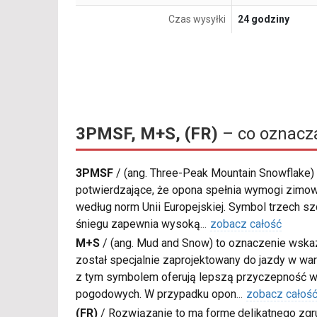
Czas wysyłki
24 godziny
3PMSF, M+S, (FR)
– co oznacz
3PMSF
/
(ang. Three-Peak Mountain Snowflake) 
potwierdzające, że opona spełnia wymogi zimow
według norm Unii Europejskiej. Symbol trzech s
śniegu zapewnia wysoką
...
zobacz całość
M+S
/
(ang. Mud and Snow) to oznaczenie wskaz
został specjalnie zaprojektowany do jazdy w war
z tym symbolem oferują lepszą przyczepność w
pogodowych. W przypadku opon
...
zobacz całoś
(FR)
/
Rozwiązanie to ma formę delikatnego zgru