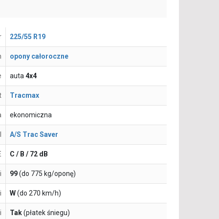
r
225/55 R19
n
opony całoroczne
e
auta
4x4
t
Tracmax
a
ekonomiczna
l
A/S Trac Saver
E
C / B / 72 dB
i
99
(do 775 kg/oponę)
i
W
(do 270 km/h)
i
Tak
(płatek śniegu)