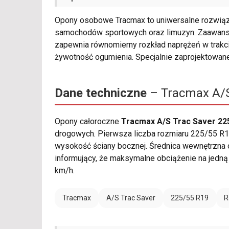
Opony osobowe Tracmax to uniwersalne rozwiąza
samochodów sportowych oraz limuzyn. Zaawans
zapewnia równomierny rozkład naprężeń w trakcie
żywotność ogumienia. Specjalnie zaprojektowan
Dane techniczne
– Tracmax A/S
Opony całoroczne
Tracmax A/S Trac Saver 22
drogowych. Pierwsza liczba rozmiaru 225/55 R19
wysokość ściany bocznej. Średnica wewnętrzna 
informujący, że maksymalne obciążenie na jedną
km/h.
Tracmax
A/S Trac Saver
225/55 R19
R