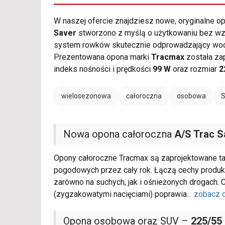
W naszej ofercie znajdziesz nowe, oryginalne 
Saver
stworzono z myślą o użytkowaniu bez wzg
system rowków skutecznie odprowadzający wodę
Prezentowana opona marki
Tracmax
została za
indeks nośności i prędkości
99 W
oraz rozmiar
2
wielosezonowa
całoroczna
osobowa
Nowa opona całoroczna
A/S Trac S
Opony całoroczne Tracmax są zaprojektowane t
pogodowych przez cały rok. Łączą cechy produkt
zarówno na suchych, jak i ośnieżonych drogach. 
(zygzakowatymi nacięciami) poprawia
...
zobacz 
Opona osobowa oraz SUV –
225/55