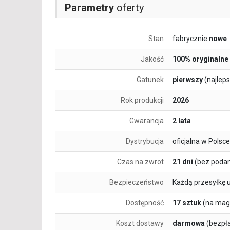
Parametry
oferty
Stan
fabrycznie
nowe
Jakość
100% oryginalne
Gatunek
pierwszy
(najlep
Rok produkcji
2026
Gwarancja
2 lata
Dystrybucja
oficjalna w Polsce
Czas na zwrot
21 dni
(bez podan
Bezpieczeństwo
Każdą przesyłkę 
Dostępność
17 sztuk
(na mag
Koszt dostawy
darmowa
(bezpł