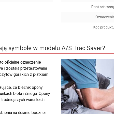
Rant ochronn
Oznaczeni
Kod produkt
ają symbole w modelu A/S Trac Saver?
to oficjalne oznaczenie
e i została przetestowana
zczytów górskich z płatkiem
ujące, że bieżnik opony
unkach błota i śniegu. Opony
 trudniejszych warunkach
ć
bienia na ścianie bocznej