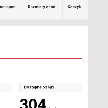
nci opon
Rozmiary opon
Koszyk
Dostępne
od ręki
304