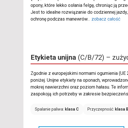
opony, które lekko osłania felgę, chroniąc ją pr
Jest to idealne rozwiązanie do codziennej jazd
ochronę podczas manewrów
...
zobacz całość
Etykieta unijna
(C/B/72) – zużyc
Zgodnie z europejskimi normami ogumienia (UE
poniżej. Unijne etykiety na oponach, wprowadzon
mokrej nawierzchni oraz poziom hałasu. Te info
zaspokoją ich potrzeby w zakresie bezpieczeńst
Spalanie paliwa:
klasa C
Przyczepność:
klasa 