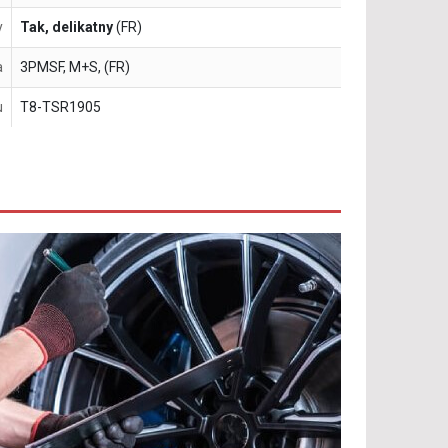
y
Tak, delikatny
(FR)
a
3PMSF, M+S, (FR)
u
T8-TSR1905