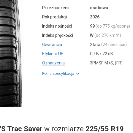
Przeznaczenie
osobowa
Rok produkcji
2026
Indeks nośności
99
(do 775 kg/oponę)
Indeks prędkości
W
(do 270 km/h)
Gwarancja
2 lata
(24 miesiące)
Etykieta UE
C / B / 72 dB
Oznaczenia
3PMSF, M+S, (FR)
Pełna specyfikacja
/S Trac Saver
w rozmiarze
225/55 R19