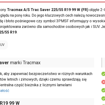
opony
Tracmax A/S Trac Saver 225/55 R19 99 W (FR)
objęte 2-
lędu na porę roku. Do jego kluczowych cech należą nowoczesn
 i błoto pośniegowe czy symbol 3PMSF informujący o wysokiej
projektowana zarówno dla samochodów osobowych jak i SUV. Je
25/55 R19
.
SUV
aver
marki Tracmax
ak, aby zapewniać bezpieczeństwo w różnych warunkach
ów letnich i zimowych, dzięki czemu sprawdzają się
Centralna część bieżnika z licznymi lamelami
całość
 R19 99 W