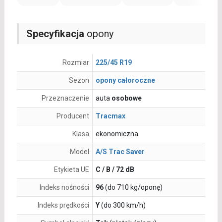
Specyfikacja
opony
Rozmiar
225/45 R19
Sezon
opony całoroczne
Przeznaczenie
auta
osobowe
Producent
Tracmax
Klasa
ekonomiczna
Model
A/S Trac Saver
Etykieta UE
C / B / 72 dB
Indeks nośności
96
(do 710 kg/oponę)
Indeks prędkości
Y
(do 300 km/h)