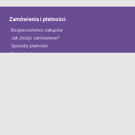
Zamówienia i płatności
· Bezpieczeństwo zakupów
· Jak złożyć zamówienie?
· Sposoby płatności
· Koszt dostawy
· Czas dostawy
Obsługa klienta
· Zwroty
· Reklamacje
· Najczęściej zadawane pytania
· Gwarancja na opony
· Kontakt