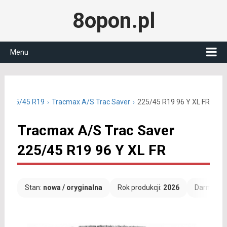
8opon.pl
Menu
ne 225/45 R19
Tracmax A/S Trac Saver
225/45 R19 96 Y XL FR
Tracmax A/S Trac Saver
225/45 R19 96 Y XL FR
Stan:
nowa / oryginalna
Rok produkcji:
2026
Darmowa 