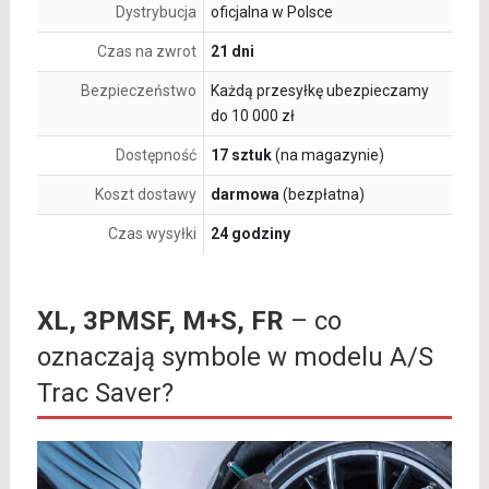
Dystrybucja
oficjalna w Polsce
Czas na zwrot
21 dni
Bezpieczeństwo
Każdą przesyłkę ubezpieczamy
do 10 000 zł
Dostępność
17 sztuk
(na magazynie)
Koszt dostawy
darmowa
(bezpłatna)
Czas wysyłki
24 godziny
XL, 3PMSF, M+S, FR
– co
oznaczają symbole w modelu A/S
Trac Saver?