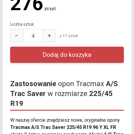
276
zł/szt.
Liczba sztuk:
−
+
z 17 sztuk
Zastosowanie
opon Tracmax
A/S
Trac Saver
w rozmiarze
225/45
R19
W naszej ofercie znajdziesz nowe, oryginalne opony
Tracmax A/S Trac Saver 225/45 R19 96 Y XL FR