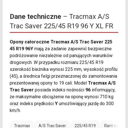
Dane techniczne
– Tracmax A/S
Trac Saver 225/45 R19 96 Y XL FR
Opony całoroczne Tracmax A/S Trac Saver 225
45 R19 96Y
mają za zadanie zapewnić bezpieczne
podróżowanie niezależnie od panujących warunków
drogowych. W przypadku rozmiaru 225/45 R19
szerokość bieżnika wynosi 225 mm, wysokość profilu
(45), a średnica felgi przeznaczonej do zamontowania
prezentowanej opony to 19 cali. Model
Tracmax A/S
Trac Saver
posiada indeks nośności
96
informujący,
że maksymalne obciążenie na oponę wynosi 710 kg
oraz indeks prędkości
Y
umożliwiający jazdę do 300
km/h.
Tracmax
A/S Trac Saver
225/45 R19
Rant ochronn