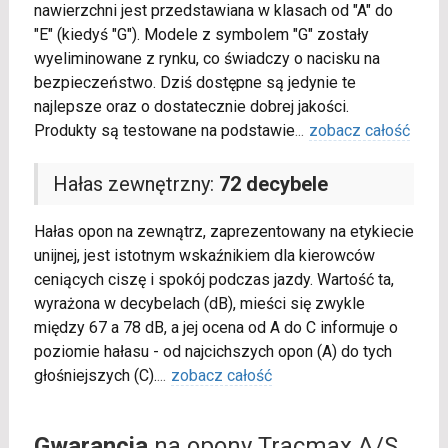
nawierzchni jest przedstawiana w klasach od "A" do
"E" (kiedyś "G"). Modele z symbolem "G" zostały
wyeliminowane z rynku, co świadczy o nacisku na
bezpieczeństwo. Dziś dostępne są jedynie te
najlepsze oraz o dostatecznie dobrej jakości.
Produkty są testowane na podstawie
...
zobacz całość
Hałas zewnętrzny:
72 decybele
Hałas opon na zewnątrz, zaprezentowany na etykiecie
unijnej, jest istotnym wskaźnikiem dla kierowców
ceniących ciszę i spokój podczas jazdy. Wartość ta,
wyrażona w decybelach (dB), mieści się zwykle
między 67 a 78 dB, a jej ocena od A do C informuje o
poziomie hałasu - od najcichszych opon (A) do tych
głośniejszych (C).
...
zobacz całość
Gwarancja
na opony Tracmax A/S