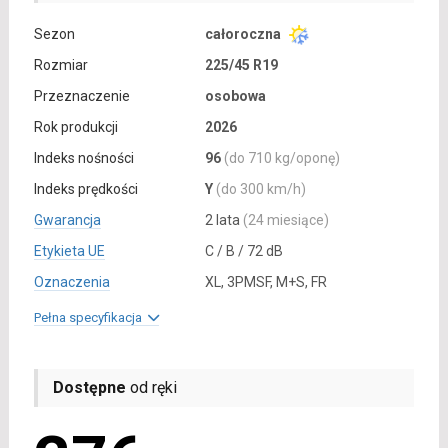
Sezon
całoroczna
Rozmiar
225/45 R19
Przeznaczenie
osobowa
Rok produkcji
2026
Indeks nośności
96
(do 710 kg/oponę)
Indeks prędkości
Y
(do 300 km/h)
Gwarancja
2 lata
(24 miesiące)
Etykieta UE
C / B / 72 dB
Oznaczenia
XL, 3PMSF, M+S, FR
Pełna specyfikacja
Dostępne
od ręki