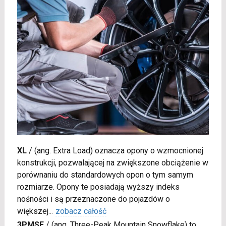
XL
/
(ang. Extra Load) oznacza opony o wzmocnionej
konstrukcji, pozwalającej na zwiększone obciążenie w
porównaniu do standardowych opon o tym samym
rozmiarze. Opony te posiadają wyższy indeks
nośności i są przeznaczone do pojazdów o
większej
...
zobacz całość
3PMSF
/
(ang. Three-Peak Mountain Snowflake) to