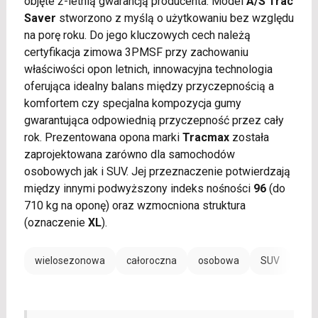
objęte 2-letnią gwarancją producenta. Model
A/S Trac
Saver
stworzono z myślą o użytkowaniu bez względu
na porę roku. Do jego kluczowych cech należą
certyfikacja zimowa 3PMSF przy zachowaniu
właściwości opon letnich, innowacyjna technologia
oferująca idealny balans między przyczepnością a
komfortem czy specjalna kompozycja gumy
gwarantująca odpowiednią przyczepność przez cały
rok. Prezentowana opona marki
Tracmax
została
zaprojektowana zarówno dla samochodów
osobowych jak i SUV. Jej przeznaczenie potwierdzają
między innymi podwyższony indeks nośności
96
(do
710 kg na oponę) oraz wzmocniona struktura
(oznaczenie
XL
).
wielosezonowa
całoroczna
osobowa
SUV