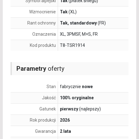
Symbol alpejski
Tak
(płatek śniegu)
Wzmocnienie
Tak
(XL)
Rant ochronny
Tak, standardowy
(FR)
Oznaczenia
XL, 3PMSF, M+S, FR
Kod produktu
T8-TSR1914
Parametry
oferty
Stan
fabrycznie
nowe
Jakość
100% oryginalne
Gatunek
pierwszy
(najlepszy)
Rok produkcji
2026
Gwarancja
2 lata