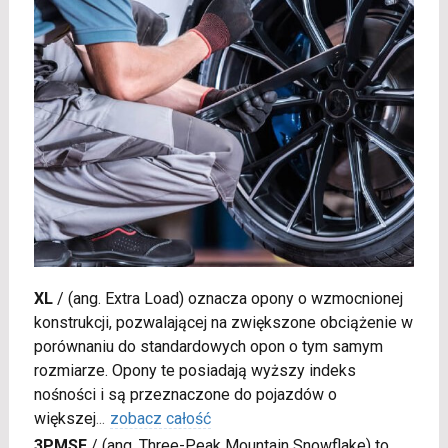
XL
/
(ang. Extra Load) oznacza opony o wzmocnionej
konstrukcji, pozwalającej na zwiększone obciążenie w
porównaniu do standardowych opon o tym samym
rozmiarze. Opony te posiadają wyższy indeks
nośności i są przeznaczone do pojazdów o
większej
...
zobacz całość
3PMSF
/
(ang. Three-Peak Mountain Snowflake) to