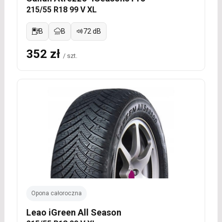
215/55 R18 99 V XL
B
B
72 dB
352 zł
/ szt.
Opona całoroczna
Leao iGreen All Season