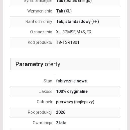
Symbol alpejski
Tak
(płatek śniegu)
Wzmocnienie
Tak
(XL)
Rant ochronny
Tak, standardowy
(FR)
Oznaczenia
XL, 3PMSF, M+S, FR
Kod produktu
T8-TSR1801
Parametry
oferty
Stan
fabrycznie
nowe
Jakość
100% oryginalne
Gatunek
pierwszy
(najlepszy)
Rok produkcji
2026
Gwarancja
2 lata