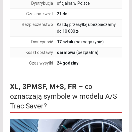
Dystrybucja
oficjalna w Polsce
Czas na zwrot
21 dni
Bezpieczeństwo
Każdą przesyłkę ubezpieczamy
do 10 000 zł
Dostępność
17 sztuk
(na magazynie)
Koszt dostawy
darmowa
(bezpłatna)
Czas wysyłki
24 godziny
XL, 3PMSF, M+S, FR
– co
oznaczają symbole w modelu A/S
Trac Saver?