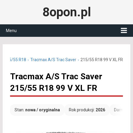
8opon.pl
Menu
ne 215/55 R18
Tracmax A/S Trac Saver
215/55 R18 99 V XL FR
Tracmax A/S Trac Saver
215/55 R18 99 V XL FR
Stan:
nowa / oryginalna
Rok produkcji:
2026
Darmowa 