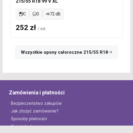
215/55 R18 99 V XL
C
D
72 dB
252 zł
/ szt.
Wszystkie opony całoroczne 215/55 R18
Zamówienia i płatności
· Bezpieczeństwo zakupów
· Jak złożyć zamówienie?
· Sposoby płatności
· Koszt dostawy