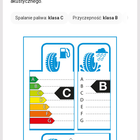
akustycznego.
Spalanie paliwa:
klasa C
Przyczepność:
klasa B
Hałas