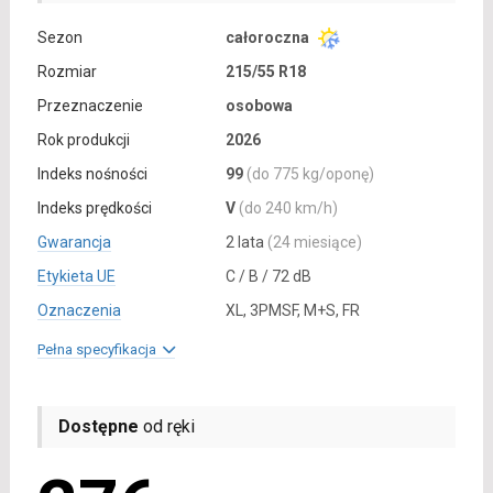
Sezon
całoroczna
Rozmiar
215/55 R18
Przeznaczenie
osobowa
Rok produkcji
2026
Indeks nośności
99
(do 775 kg/oponę)
Indeks prędkości
V
(do 240 km/h)
Gwarancja
2 lata
(24 miesiące)
Etykieta UE
C / B / 72 dB
Oznaczenia
XL, 3PMSF, M+S, FR
Pełna specyfikacja
Dostępne
od ręki