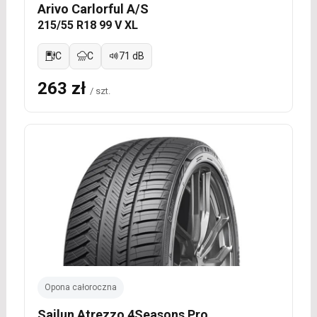
Arivo Carlorful A/S
215/55 R18 99 V XL
C
C
71 dB
263 zł
/ szt.
Opona całoroczna
Sailun Atrezzo 4Seasons Pro