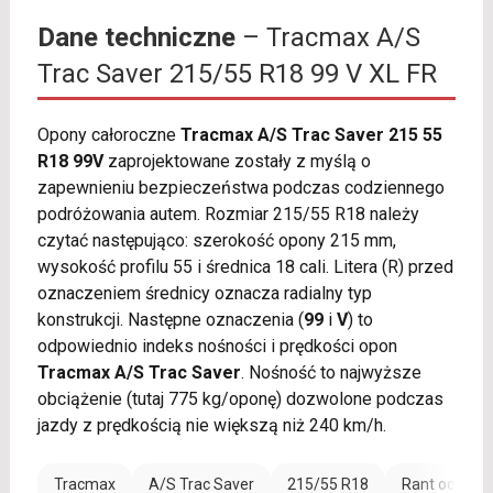
Dane techniczne
– Tracmax A/S
Trac Saver 215/55 R18 99 V XL FR
Opony całoroczne
Tracmax A/S Trac Saver 215 55
R18 99V
zaprojektowane zostały z myślą o
zapewnieniu bezpieczeństwa podczas codziennego
podróżowania autem. Rozmiar 215/55 R18 należy
czytać następująco: szerokość opony 215 mm,
wysokość profilu 55 i średnica 18 cali. Litera (R) przed
oznaczeniem średnicy oznacza radialny typ
konstrukcji. Następne oznaczenia (
99
i
V
) to
odpowiednio indeks nośności i prędkości opon
Tracmax A/S Trac Saver
. Nośność to najwyższe
obciążenie (tutaj 775 kg/oponę) dozwolone podczas
jazdy z prędkością nie większą niż 240 km/h.
Tracmax
A/S Trac Saver
215/55 R18
Rant ochronn