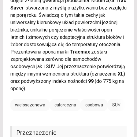
objęte 2-letnią gwarancją producenta. Model
A/S Trac
Saver
stworzono z myślą o użytkowaniu bez względu
na porę roku. Świadczą o tym takie cechy jak
uniwersalny kierunkowy układ powierzchni jezdnej
bieżnika, unikalne połączenie właściwości opon
letnich i zimowych czy adaptacyjna struktura bloków i
żeber dostosowująca się do temperatury otoczenia.
Prezentowana opona marki
Tracmax
została
zaprojektowana zarówno dla samochodów
osobowych jak i SUV. Jej przeznaczenie potwierdzają
między innymi wzmocniona struktura (oznaczenie
XL
)
oraz podwyższony indeks nośności
99
(do 775 kg na
oponę).
wielosezonowa
całoroczna
osobowa
SUV
Przeznaczenie