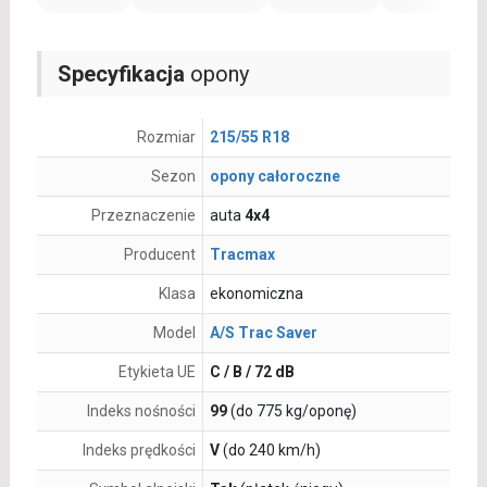
Specyfikacja
opony
Rozmiar
215/55 R18
Sezon
opony całoroczne
Przeznaczenie
auta
4x4
Producent
Tracmax
Klasa
ekonomiczna
Model
A/S Trac Saver
Etykieta UE
C / B / 72 dB
Indeks nośności
99
(do 775 kg/oponę)
Indeks prędkości
V
(do 240 km/h)