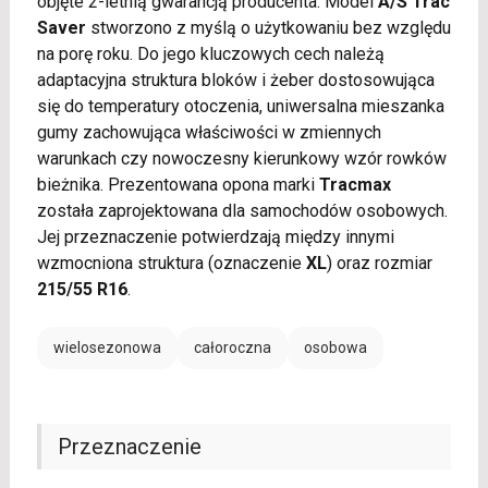
objęte 2-letnią gwarancją producenta. Model
A/S Trac
Saver
stworzono z myślą o użytkowaniu bez względu
na porę roku. Do jego kluczowych cech należą
adaptacyjna struktura bloków i żeber dostosowująca
się do temperatury otoczenia, uniwersalna mieszanka
gumy zachowująca właściwości w zmiennych
warunkach czy nowoczesny kierunkowy wzór rowków
bieżnika. Prezentowana opona marki
Tracmax
została zaprojektowana dla samochodów osobowych.
Jej przeznaczenie potwierdzają między innymi
wzmocniona struktura (oznaczenie
XL
) oraz rozmiar
215/55 R16
.
wielosezonowa
całoroczna
osobowa
Przeznaczenie