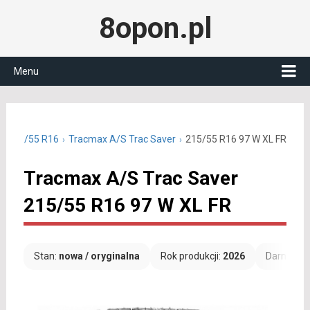
8opon.pl
Menu
e 215/55 R16
Tracmax A/S Trac Saver
215/55 R16 97 W XL FR
Tracmax A/S Trac Saver
215/55 R16 97 W XL FR
Stan:
nowa / oryginalna
Rok produkcji:
2026
Darmowa 