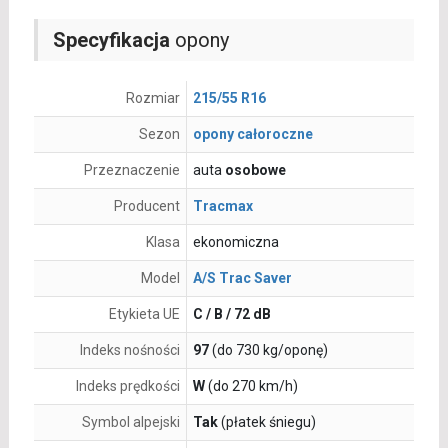
Specyfikacja
opony
Rozmiar
215/55 R16
Sezon
opony całoroczne
Przeznaczenie
auta
osobowe
Producent
Tracmax
Klasa
ekonomiczna
Model
A/S Trac Saver
Etykieta UE
C / B / 72 dB
Indeks nośności
97
(do 730 kg/oponę)
Indeks prędkości
W
(do 270 km/h)
Symbol alpejski
Tak
(płatek śniegu)