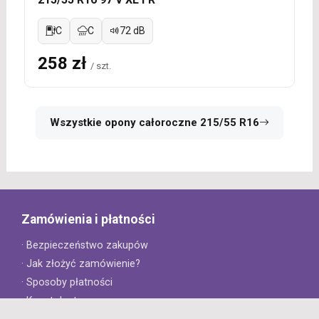
C
C
72 dB
258 zł
/ szt.
Wszystkie opony całoroczne 215/55 R16
Zamówienia i płatności
· Bezpieczeństwo zakupów
· Jak złożyć zamówienie?
· Sposoby płatności
· Koszt dostawy