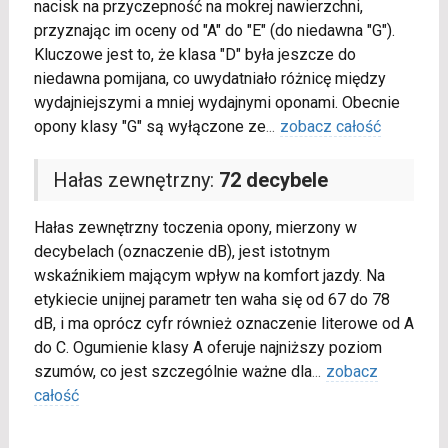
nacisk na przyczepność na mokrej nawierzchni,
przyznając im oceny od "A" do "E" (do niedawna "G").
Kluczowe jest to, że klasa "D" była jeszcze do
niedawna pomijana, co uwydatniało różnicę między
wydajniejszymi a mniej wydajnymi oponami. Obecnie
opony klasy "G" są wyłączone ze
...
zobacz całość
Hałas zewnętrzny:
72 decybele
Hałas zewnętrzny toczenia opony, mierzony w
decybelach (oznaczenie dB), jest istotnym
wskaźnikiem mającym wpływ na komfort jazdy. Na
etykiecie unijnej parametr ten waha się od 67 do 78
dB, i ma oprócz cyfr również oznaczenie literowe od A
do C. Ogumienie klasy A oferuje najniższy poziom
szumów, co jest szczególnie ważne dla
...
zobacz
całość