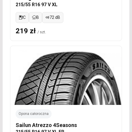
215/55 R16 97 V XL
C
B
72 dB
219 zł
/ szt.
Opona całoroczna
Sailun Atrezzo 4Seasons
215/55 R16 97 V XL FR