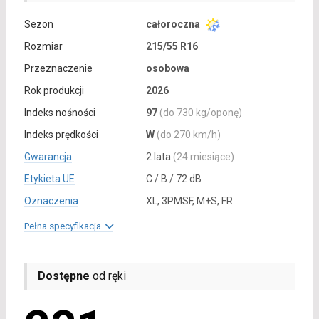
Sezon
całoroczna
Rozmiar
215/55 R16
Przeznaczenie
osobowa
Rok produkcji
2026
Indeks nośności
97
(do 730 kg/oponę)
Indeks prędkości
W
(do 270 km/h)
Gwarancja
2 lata
(24 miesiące)
Etykieta UE
C / B / 72 dB
Oznaczenia
XL, 3PMSF, M+S, FR
Pełna specyfikacja
Dostępne
od ręki