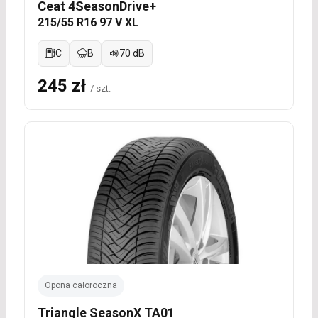
Ceat 4SeasonDrive+
215/55 R16 97 V XL
C
B
70 dB
245 zł
/ szt.
Opona całoroczna
Triangle SeasonX TA01