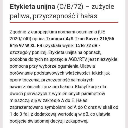
Etykieta unijna
(C/B/72) – zużycie
paliwa, przyczepność i hałas
Zgodnie z europejskimi normami ogumienia (UE
2020/740) opona
Tracmax A/S Trac Saver 215/55
R16 97 W XL FR
uzyskała wynik:
C
/
B
/
72 dB
-
szczegóły poniżej. Etykieta unijna na oponach,
podobna do tych na sprzęcie AGD/RTV, jest niezwykle
pomocna przy wyborze ogumienia. Ułatwia
porównanie podstawowych właściwości, takich jak
opory toczenia, przyczepność na mokrych
nawierzchniach i poziom hałasu. Klasyfikacje dla
dwóch pierwszych z wymienionych parametrów
mieszczą się w zakresie A do E. Hałas
zaprezentowano symbolami od A do C oraz w skali od
1 do 3 fal, z dodatkową wartością w dB, co ułatwia
podjęcie świadomej decyzji zakupowej.