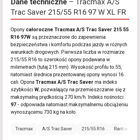
Dane techniczne
– Tracmax A/S
Trac Saver 215/55 R16 97 W XL FR
Opony
całoroczne Tracmax A/S Trac Saver 215 55
R16 97W
są przeznaczone do zapewnienia
bezpieczeństwa i komfortu podczas jazdy w różnych
warunkach drogowych. Pierwsza liczba w rozmiarze
215/55 R16 to szerokość opony podawana w
milimetrach (tutaj 215 mm). Wysokość profilu to 55,
natomiast średnica prezentowanej opony wynosi 16
cali. Opona
Tracmax A/S Trac Saver
ma indeks
szybkości
W
, pozwalający na przemieszczanie się z
maksymalną prędkością 270 km/h. Indeks nośności
97
- odpowiada natomiast maksymalnemu obciążeniu
wynoszącemu 730 kg na koło.
Tracmax
A/S Trac Saver
215/55 R16
Rant ochronn