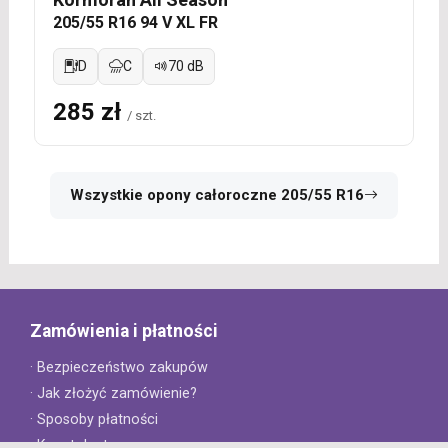
205/55 R16 94 V XL FR
D
C
70 dB
285 zł
/ szt.
Wszystkie opony całoroczne 205/55 R16
Zamówienia i płatności
· Bezpieczeństwo zakupów
· Jak złożyć zamówienie?
· Sposoby płatności
· Koszt dostawy