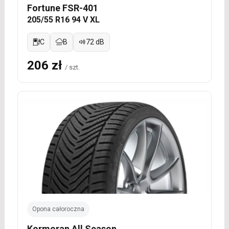
Fortune FSR-401
205/55 R16 94 V XL
C
B
72 dB
206 zł
/ szt.
Opona całoroczna
Kormoran All Season