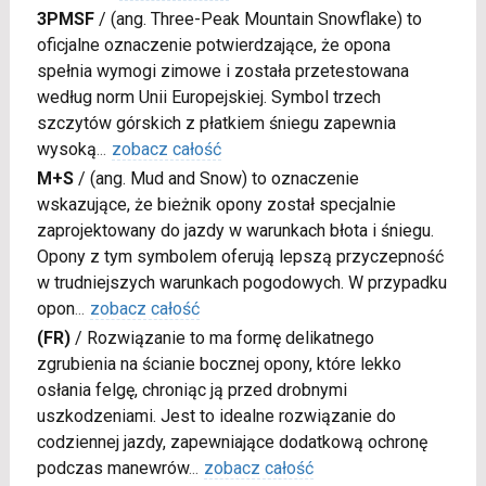
3PMSF
/
(ang. Three-Peak Mountain Snowflake) to
oficjalne oznaczenie potwierdzające, że opona
spełnia wymogi zimowe i została przetestowana
według norm Unii Europejskiej. Symbol trzech
szczytów górskich z płatkiem śniegu zapewnia
wysoką
...
zobacz całość
M+S
/
(ang. Mud and Snow) to oznaczenie
wskazujące, że bieżnik opony został specjalnie
zaprojektowany do jazdy w warunkach błota i śniegu.
Opony z tym symbolem oferują lepszą przyczepność
w trudniejszych warunkach pogodowych. W przypadku
opon
...
zobacz całość
(FR)
/
Rozwiązanie to ma formę delikatnego
zgrubienia na ścianie bocznej opony, które lekko
osłania felgę, chroniąc ją przed drobnymi
uszkodzeniami. Jest to idealne rozwiązanie do
codziennej jazdy, zapewniające dodatkową ochronę
podczas manewrów
...
zobacz całość