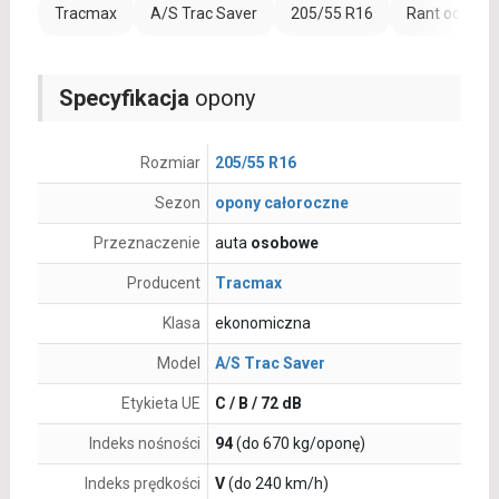
Tracmax
A/S Trac Saver
205/55 R16
Rant ochronn
Specyfikacja
opony
Rozmiar
205/55 R16
Sezon
opony całoroczne
Przeznaczenie
auta
osobowe
Producent
Tracmax
Klasa
ekonomiczna
Model
A/S Trac Saver
Etykieta UE
C / B / 72 dB
Indeks nośności
94
(do 670 kg/oponę)
Indeks prędkości
V
(do 240 km/h)