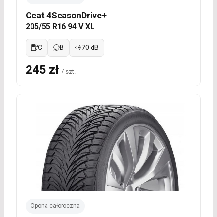
Ceat 4SeasonDrive+
205/55 R16 94 V XL
C
B
70 dB
245 zł
/ szt.
Opona całoroczna