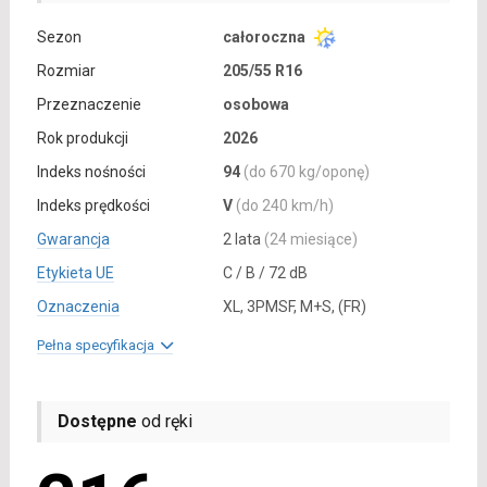
Sezon
całoroczna
Rozmiar
205/55 R16
Przeznaczenie
osobowa
Rok produkcji
2026
Indeks nośności
94
(do 670 kg/oponę)
Indeks prędkości
V
(do 240 km/h)
Gwarancja
2 lata
(24 miesiące)
Etykieta UE
C / B / 72 dB
Oznaczenia
XL, 3PMSF, M+S, (FR)
Pełna specyfikacja
Dostępne
od ręki