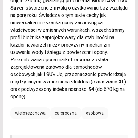
objęte 2-letnią gwarancją producenta. Model
A/S Trac
Saver
stworzono z myślą o użytkowaniu bez względu
na porę roku. Świadczą o tym takie cechy jak
uniwersalna mieszanka gumy zachowująca
właściwości w zmiennych warunkach, wszechstronny
profil bieżnika zaprojektowany dla stabilności na
każdej nawierzchni czy precyzyjny mechanizm
usuwania wody i śniegu z powierzchni opony.
Prezentowana opona marki
Tracmax
została
zaprojektowana zarówno dla samochodów
osobowych jak i SUV. Jej przeznaczenie potwierdzają
między innymi wzmocniona struktura (oznaczenie
XL
)
oraz podwyższony indeks nośności
94
(do 670 kg na
oponę).
wielosezonowa
całoroczna
osobowa