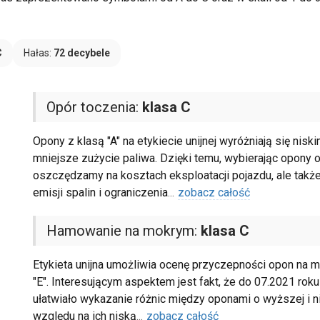
C
Hałas:
72 decybele
Opór toczenia:
klasa C
Opony z klasą "A" na etykiecie unijnej wyróżniają się nis
mniejsze zużycie paliwa. Dzięki temu, wybierając opony o
oszczędzamy na kosztach eksploatacji pojazdu, ale takż
emisji spalin i ograniczenia
...
zobacz całość
Hamowanie na mokrym:
klasa C
Etykieta unijna umożliwia ocenę przyczepności opon na m
"E". Interesującym aspektem jest fakt, że do 07.2021 roku
ułatwiało wykazanie różnic między oponami o wyższej i n
względu na ich niską
...
zobacz całość