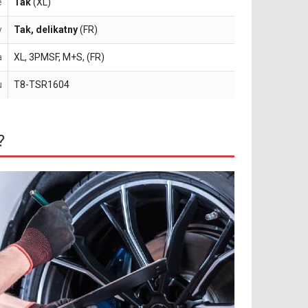
e
Tak
(XL)
y
Tak, delikatny
(FR)
a
XL, 3PMSF, M+S, (FR)
u
T8-TSR1604
?