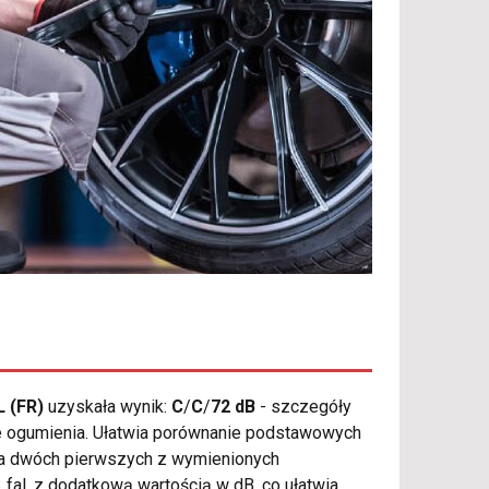
L (FR)
uzyskała wynik:
C
/
C
/
72 dB
- szczegóły
ze ogumienia. Ułatwia porównanie podstawowych
 dla dwóch pierwszych z wymienionych
fal, z dodatkową wartością w dB, co ułatwia