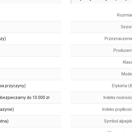
Rozmia
Sezo
szy)
Przeznaczeni
Producen
Klas
Mode
ia przyczyny)
Etykieta U
ubezpieczamy do 10 000 zł
Indeks nośnośc
azynie)
Indeks prędkośc
atna)
Symbol alpejsk