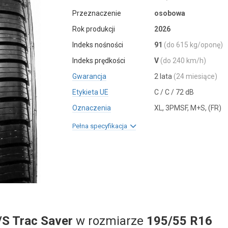
Przeznaczenie
osobowa
Rok produkcji
2026
Indeks nośności
91
(do 615 kg/oponę)
Indeks prędkości
V
(do 240 km/h)
Gwarancja
2 lata
(24 miesiące)
Etykieta UE
C / C / 72 dB
Oznaczenia
XL, 3PMSF, M+S, (FR)
Pełna specyfikacja
/S Trac Saver
w rozmiarze
195/55 R16