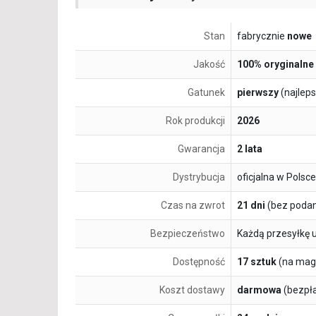
Stan
fabrycznie
nowe
Jakość
100% oryginalne
Gatunek
pierwszy
(najlep
Rok produkcji
2026
Gwarancja
2 lata
Dystrybucja
oficjalna w Polsce
Czas na zwrot
21 dni
(bez podan
Bezpieczeństwo
Każdą przesyłkę 
Dostępność
17 sztuk
(na mag
Koszt dostawy
darmowa
(bezpł