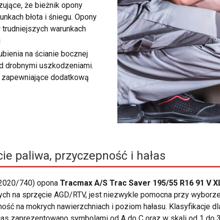
ujące, że bieżnik opony
unkach błota i śniegu. Opony
 trudniejszych warunkach
ć
bienia na ścianie bocznej
zed drobnymi uszkodzeniami.
y, zapewniające dodatkową
ie paliwa, przyczepność i hałas
 2020/740) opona
Tracmax A/S Trac Saver 195/55 R16 91 V X
o tych na sprzęcie AGD/RTV, jest niezwykle pomocna przy wybor
epność na mokrych nawierzchniach i poziom hałasu. Klasyfikacje
as zaprezentowano symbolami od A do C oraz w skali od 1 do 3 