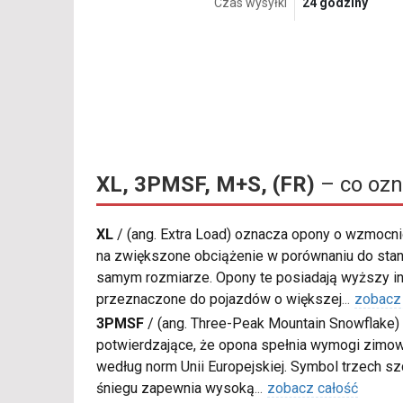
Czas wysyłki
24 godziny
XL, 3PMSF, M+S, (FR)
– co ozn
XL
/
(ang. Extra Load) oznacza opony o wzmocnio
na zwiększone obciążenie w porównaniu do sta
samym rozmiarze. Opony te posiadają wyższy in
przeznaczone do pojazdów o większej
...
zobacz
3PMSF
/
(ang. Three-Peak Mountain Snowflake) 
potwierdzające, że opona spełnia wymogi zimow
według norm Unii Europejskiej. Symbol trzech s
śniegu zapewnia wysoką
...
zobacz całość