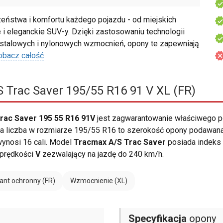
ństwa i komfortu każdego pojazdu - od miejskich
i eleganckie SUV-y. Dzięki zastosowaniu technologii
talowych i nylonowych wzmocnień, opony te zapewniają
obacz całość
 Trac Saver 195/55 R16 91 V XL (FR)
ac Saver 195 55 R16 91V
jest zagwarantowanie właściwego 
a liczba w rozmiarze 195/55 R16 to szerokość opony podawana 
wynosi 16 cali. Model
Tracmax A/S Trac Saver
posiada indeks
 prędkości
V
zezwalający na jazdę do 240 km/h.
ant ochronny (FR)
Wzmocnienie (XL)
Specyfikacja
opony