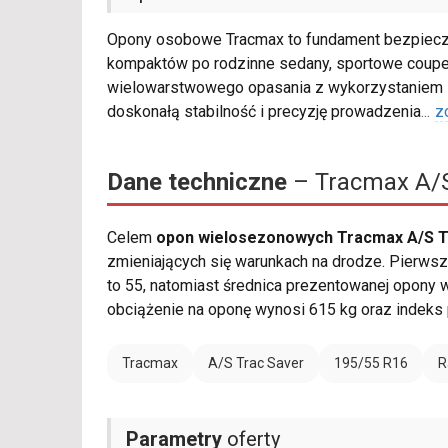
Opony osobowe Tracmax to fundament bezpiecze
kompaktów po rodzinne sedany, sportowe coupe 
wielowarstwowego opasania z wykorzystaniem s
doskonałą stabilność i precyzję prowadzenia
...
z
Dane techniczne
– Tracmax A/S
Celem
opon wielosezonowych Tracmax A/S Tr
zmieniających się warunkach na drodze. Pierwsz
to 55, natomiast średnica prezentowanej opony 
obciążenie na oponę wynosi 615 kg oraz indeks
Tracmax
A/S Trac Saver
195/55 R16
R
Parametry
oferty