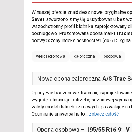
W naszej ofercie znajdziesz nowe, oryginalne 
Saver
stworzono z myślą o użytkowaniu bez wzgl
wszechstronny profil bieżnika zaprojektowany d
pośniegowe. Prezentowana opona marki
Tracm
podwyższony indeks nośności
91
(do 615 kg na
wielosezonowa
całoroczna
osobowa
Nowa opona całoroczna
A/S Trac S
Opony wielosezonowe Tracmax, zaprojektowane z
wygodę, eliminując potrzebę sezonowej wymiany
zalety modeli letnich i zimowych, pozwalając n
Ogumienie uniwersalne to
...
zobacz całość
Opona osobowa –
195/55 R16 91 V