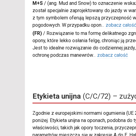
M+S
/
(ang. Mud and Snow) to oznaczenie wskaz
został specjalnie zaprojektowany do jazdy w war
z tym symbolem oferują lepszą przyczepność w
pogodowych. W przypadku opon
...
zobacz całoś
(FR)
/
Rozwiązanie to ma formę delikatnego zgru
opony, które lekko osłania felgę, chroniąc ją pr
Jest to idealne rozwiązanie do codziennej jazd
ochronę podczas manewrów
...
zobacz całość
Etykieta unijna
(C/C/72) – zużyc
Zgodnie z europejskimi normami ogumienia (UE
poniżej. Etykieta unijna na oponach, podobna d
właściwości, takich jak opory toczenia, przycz
parametrów mieszczą się w zakresie A do E. Hał