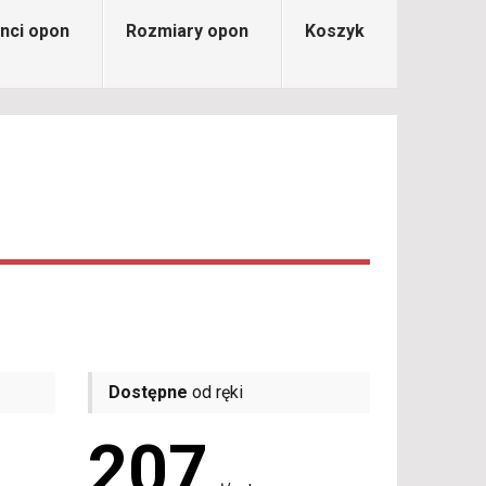
nci opon
Rozmiary opon
Koszyk
Dostępne
od ręki
207