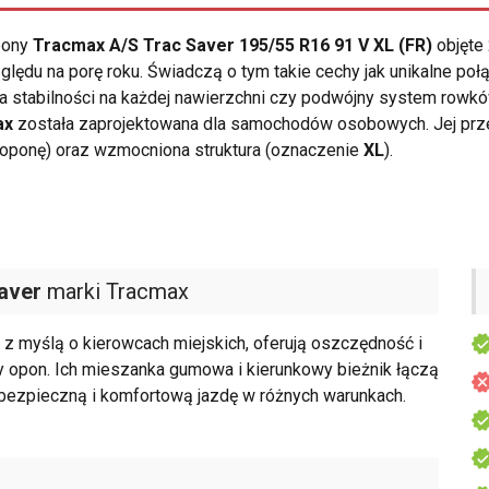
opony
Tracmax A/S Trac Saver 195/55 R16 91 V XL (FR)
objęte 
ędu na porę roku. Świadczą o tym takie cechy jak unikalne połą
la stabilności na każdej nawierzchni czy podwójny system rowk
ax
została zaprojektowana dla samochodów osobowych. Jej prz
 oponę) oraz wzmocniona struktura (oznaczenie
XL
).
aver
marki Tracmax
 myślą o kierowcach miejskich, oferują oszczędność i
 opon. Ich mieszanka gumowa i kierunkowy bieżnik łączą
a bezpieczną i komfortową jazdę w różnych warunkach.