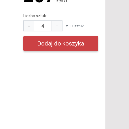
zł/szt.
Liczba sztuk:
−
+
z 17 sztuk