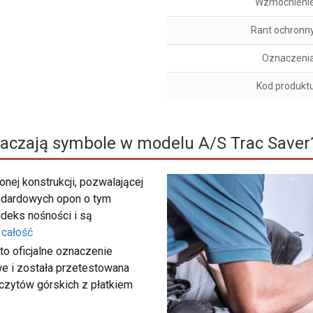
Wzmocnieni
Rant ochronn
Oznaczeni
Kod produkt
aczają symbole w modelu A/S Trac Saver
nej konstrukcji, pozwalającej
ndardowych opon o tym
deks nośności i są
 całość
to oficjalne oznaczenie
e i została przetestowana
zczytów górskich z płatkiem