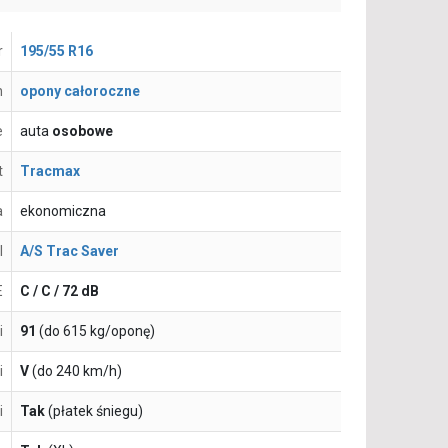
r
195/55 R16
n
opony całoroczne
e
auta
osobowe
t
Tracmax
a
ekonomiczna
l
A/S Trac Saver
E
C / C / 72 dB
i
91
(do 615 kg/oponę)
i
V
(do 240 km/h)
i
Tak
(płatek śniegu)