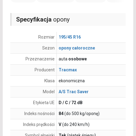
Specyfikacja
opony
Rozmiar
195/45 R16
Sezon
opony całoroczne
Przeznaczenie
auta
osobowe
Producent
Tracmax
Klasa
ekonomiczna
Model
A/S Trac Saver
Etykieta UE
D / C / 72 dB
Indeks nośności
84
(do 500 kg/oponę)
Indeks prędkości
V
(do 240 km/h)
Symbol alpejski
Tak
(płatek śniegu)