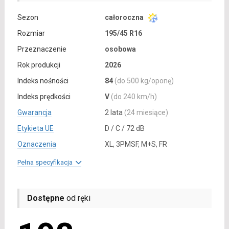
Sezon
całoroczna
Rozmiar
195/45 R16
Przeznaczenie
osobowa
Rok produkcji
2026
Indeks nośności
84
(do 500 kg/oponę)
Indeks prędkości
V
(do 240 km/h)
Gwarancja
2 lata
(24 miesiące)
Etykieta UE
D / C / 72 dB
Oznaczenia
XL, 3PMSF, M+S, FR
Pełna specyfikacja
Dostępne
od ręki