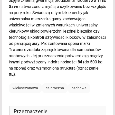
objęte 2-letnią gwarancją producenta. Model
A/S Trac
Saver
stworzono z myślą o użytkowaniu bez względu
na porę roku. Świadczą o tym takie cechy jak
uniwersalna mieszanka gumy zachowująca
właściwości w zmiennych warunkach, uniwersalny
kierunkowy układ powierzchni jezdnej bieżnika czy
technologia kontroli sztywności klocków w zależności
od panującej aury. Prezentowana opona marki
Tracmax
została zaprojektowana dla samochodów
osobowych. Jej przeznaczenie potwierdzają między
innymi podwyższony indeks nośności
84
(do 500 kg
na oponę) oraz wzmocniona struktura (oznaczenie
XL
).
wielosezonowa
całoroczna
osobowa
Przeznaczenie