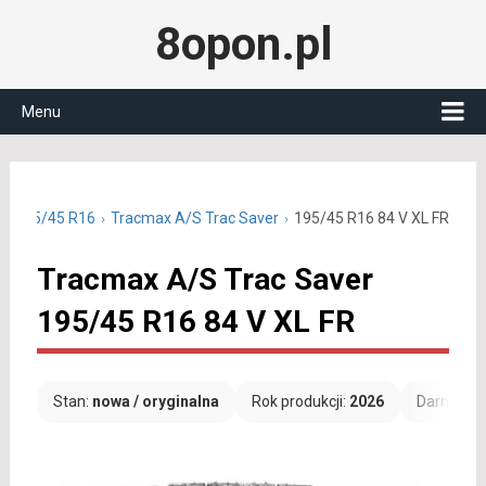
8opon.pl
Menu
ne 195/45 R16
Tracmax A/S Trac Saver
195/45 R16 84 V XL FR
Tracmax A/S Trac Saver
195/45 R16 84 V XL FR
Stan:
nowa / oryginalna
Rok produkcji:
2026
Darmowa 