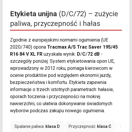
Etykieta unijna
(D/C/72) – zużycie
paliwa, przyczepność i hałas
Zgodnie z europejskimi normami ogumienia (UE
2020/740) opona
Tracmax A/S Trac Saver 195/45
R16 84 V XL FR
uzyskała wynik:
D
/
C
/
72 dB
-
szczegóły poniżej. System etykietowania opon UE,
wprowadzony w 2012 roku, pomaga kierowcom w
ocenie produktów pod względem ekonomii jazdy,
bezpieczeństwa i komfortu. Etykieta zapewnia
informacje o trzech istotnych parametrach: hałasie,
oporach toczenia i przyczepności na mokrej
nawierzchni, co ułatwia dokonywanie świadomych
wyborów podczas zakupu nowego ogumienia.
Spalanie paliwa:
klasa D
Przyczepność:
klasa C
Hałas