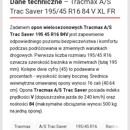
Dane techniczne
– Tracmax A/S
Trac Saver 195/45 R16 84 V XL FR
Zadaniem
opon wielosezonowych Tracmax A/S
Trac Saver 195 45 R16 84V
jest zapewnienie
odpowiedniego poziomu bezpieczeństwa i komfortu
podczas podróżowania w zmiennych warunkach
drogowych. Pierwsza liczba rozmiaru 195/45 R16
oznacza szerokość bieżnika w milimetrach (tutaj 195
mm). Kolejne dwie cyfry (45) to podawana w
procentach - wysokość ściany bocznej. Średnica
wewnętrzna omawianej opony wynosi 16 cali (40.64
cm). Opona
Tracmax A/S Trac Saver
posiada indeks
prędkości
V
(dopuszczalna jazda do 240 km/h) oraz
nośności
84
(maksymalne obciążenie wynosi 500 kg
na jedną oponę).
Tracmax
A/S Trac Saver
195/45 R16
Rant ochronn