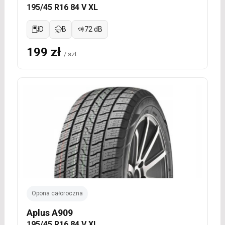
195/45 R16 84 V XL
D
B
72 dB
199 zł
/ szt.
Opona całoroczna
Aplus A909
195/45 R16 84 V XL