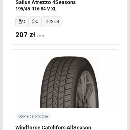
Sailun Atrezzo 4Seasons
195/45 R16 84 V XL
D
C
72 dB
207 zł
/ szt.
Opona całoroczna
Windforce Catchfors AllSeason