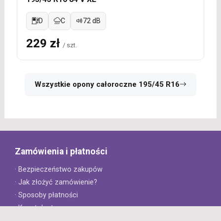
D
C
72 dB
229 zł
/ szt.
Wszystkie opony całoroczne 195/45 R16
Zamówienia i płatności
· Bezpieczeństwo zakupów
· Jak złożyć zamówienie?
· Sposoby płatności
· Koszt dostawy
· Czas dostawy