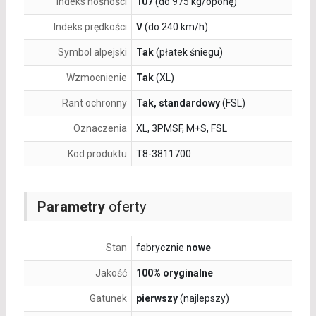
Indeks nośności
107
(do 975 kg/oponę)
Indeks prędkości
V
(do 240 km/h)
Symbol alpejski
Tak
(płatek śniegu)
Wzmocnienie
Tak
(XL)
Rant ochronny
Tak, standardowy
(FSL)
Oznaczenia
XL, 3PMSF, M+S, FSL
Kod produktu
T8-3811700
Parametry
oferty
Stan
fabrycznie
nowe
Jakość
100% oryginalne
Gatunek
pierwszy
(najlepszy)