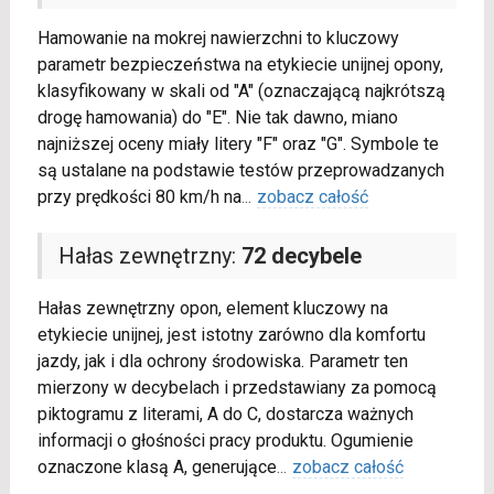
Hamowanie na mokrej nawierzchni to kluczowy
parametr bezpieczeństwa na etykiecie unijnej opony,
klasyfikowany w skali od "A" (oznaczającą najkrótszą
drogę hamowania) do "E". Nie tak dawno, miano
najniższej oceny miały litery "F" oraz "G". Symbole te
są ustalane na podstawie testów przeprowadzanych
przy prędkości 80 km/h na
...
zobacz całość
Hałas zewnętrzny:
72 decybele
Hałas zewnętrzny opon, element kluczowy na
etykiecie unijnej, jest istotny zarówno dla komfortu
jazdy, jak i dla ochrony środowiska. Parametr ten
mierzony w decybelach i przedstawiany za pomocą
piktogramu z literami, A do C, dostarcza ważnych
informacji o głośności pracy produktu. Ogumienie
oznaczone klasą A, generujące
...
zobacz całość