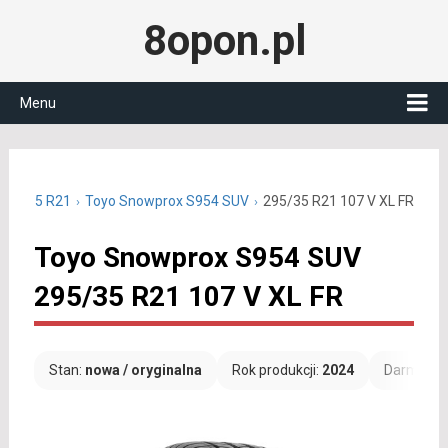
8opon.pl
Menu
295/35 R21
Toyo Snowprox S954 SUV
295/35 R21 107 V XL FR
Toyo Snowprox S954 SUV
295/35 R21 107 V XL FR
Stan:
nowa / oryginalna
Rok produkcji:
2024
Darmowa 