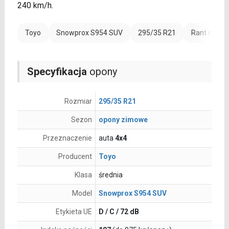
240 km/h.
Toyo
Snowprox S954 SUV
295/35 R21
Rant ochro
Specyfikacja
opony
Rozmiar
295/35 R21
Sezon
opony zimowe
Przeznaczenie
auta
4x4
Producent
Toyo
Klasa
średnia
Model
Snowprox S954 SUV
Etykieta UE
D / C / 72 dB