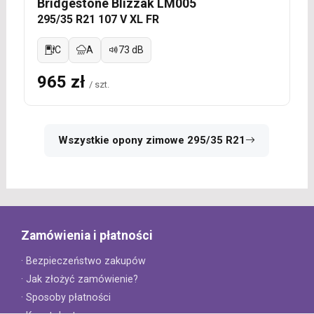
Bridgestone Blizzak LM005
295/35 R21 107 V XL FR
C
A
73 dB
965 zł
/ szt.
Wszystkie opony zimowe 295/35 R21
Zamówienia i płatności
· Bezpieczeństwo zakupów
· Jak złożyć zamówienie?
· Sposoby płatności