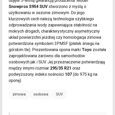
objęte 5-letnią gwarancją producenta. Model
Snowprox S954 SUV
stworzono z myślą o
użytkowaniu w sezonie zimowym. Do jego
kluczowych cech należą technologia szybkiego
odprowadzania wody zapewniająca stabilność na
mokrych drogach, charakterystyczny asymetryczny
układ powierzchni jezdnej czy homologacja zimowa
potwierdzona symbolem 3PMSF (płatek śniegu na
górskim tle). Prezentowana opona marki
Toyo
została
zaprojektowana zarówno dla samochodów
osobowych jak i SUV. Jej przeznaczenie potwierdzają
między innymi rozmiar
295/35 R21
oraz
podwyższony indeks nośności
107
(do 975 kg na
oponę).
zimowa
osobowa
SUV