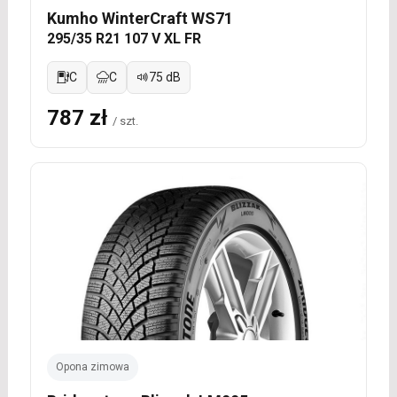
Kumho WinterCraft WS71
295/35 R21 107 V XL FR
C
C
75 dB
787 zł
/ szt.
Opona zimowa