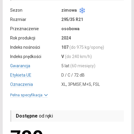
Sezon
zimowa
Rozmiar
295/35 R21
Przeznaczenie
osobowa
Rok produkcji
2024
Indeks nośności
107
(do 975 kg/oponę)
Indeks prędkości
V
(do 240 km/h)
Gwarancja
5 lat
(60 miesięcy)
Etykieta UE
D / C / 72 dB
Oznaczenia
XL, 3PMSF, M+S, FSL
Pełna specyfikacja
Dostępne
od ręki