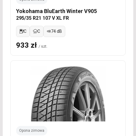
Yokohama BluEarth Winter V905
295/35 R21 107 V XL FR
C
C
74 dB
933 zł
/ szt.
Opona zimowa