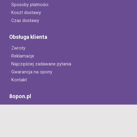
· Sposoby płatności
· Koszt dostawy
· Czas dostawy
Obsługa klienta
· Zwroty
· Reklamacje
· Najczęściej zadawane pytania
· Gwarancja na opony
· Kontakt
8opon.pl
· O firmie
· Opinie klientów
· Dlaczego warto u nas kupić?
· Polityka prywatności