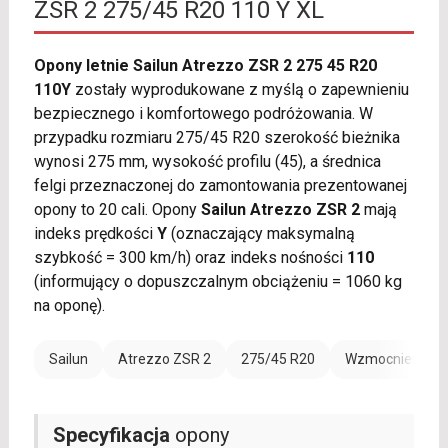
ZSR 2 275/45 R20 110 Y XL
Opony letnie Sailun Atrezzo ZSR 2 275 45 R20
110Y
zostały wyprodukowane z myślą o zapewnieniu
bezpiecznego i komfortowego podróżowania. W
przypadku rozmiaru 275/45 R20 szerokość bieżnika
wynosi 275 mm, wysokość profilu (45), a średnica
felgi przeznaczonej do zamontowania prezentowanej
opony to 20 cali. Opony
Sailun Atrezzo ZSR 2
mają
indeks prędkości
Y
(oznaczający maksymalną
szybkość = 300 km/h) oraz indeks nośności
110
(informujący o dopuszczalnym obciążeniu = 1060 kg
na oponę).
Sailun
Atrezzo ZSR 2
275/45 R20
Wzmocnienie (X
Specyfikacja
opony