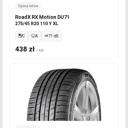
Opona letnia
RoadX RX Motion DU71
275/45 R20 110 Y XL
C
A
71 dB
438 zł
/ szt.