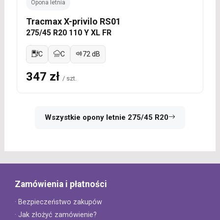
Opona letnia
Tracmax X-privilo RS01
275/45 R20 110 Y XL FR
C
C
72 dB
347 zł
/ szt.
Wszystkie opony letnie 275/45 R20
Zamówienia i płatności
· Bezpieczeństwo zakupów
· Jak złożyć zamówienie?