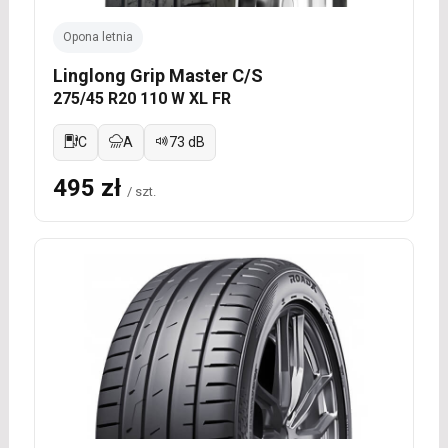
Opona letnia
Linglong Grip Master C/S
275/45 R20 110 W XL FR
C
A
73 dB
495 zł
/ szt.