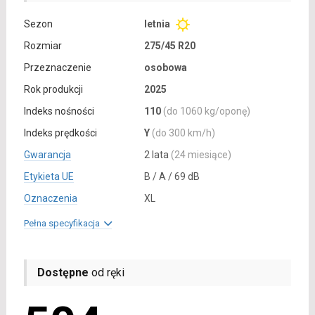
Sezon
letnia
Rozmiar
275/45 R20
Przeznaczenie
osobowa
Rok produkcji
2025
Indeks nośności
110
(do 1060 kg/oponę)
Indeks prędkości
Y
(do 300 km/h)
Gwarancja
2 lata
(24 miesiące)
Etykieta UE
B / A / 69 dB
Oznaczenia
XL
Pełna specyfikacja
Dostępne
od ręki