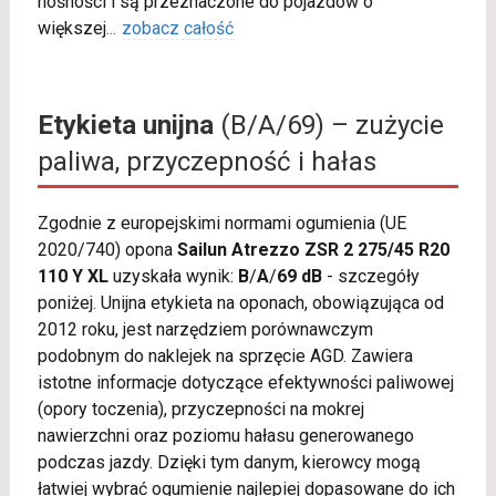
nośności i są przeznaczone do pojazdów o
większej
...
zobacz całość
Etykieta unijna
(B/A/69) – zużycie
paliwa, przyczepność i hałas
Zgodnie z europejskimi normami ogumienia (UE
2020/740) opona
Sailun Atrezzo ZSR 2 275/45 R20
110 Y XL
uzyskała wynik:
B
/
A
/
69 dB
- szczegóły
poniżej. Unijna etykieta na oponach, obowiązująca od
2012 roku, jest narzędziem porównawczym
podobnym do naklejek na sprzęcie AGD. Zawiera
istotne informacje dotyczące efektywności paliwowej
(opory toczenia), przyczepności na mokrej
nawierzchni oraz poziomu hałasu generowanego
podczas jazdy. Dzięki tym danym, kierowcy mogą
łatwiej wybrać ogumienie najlepiej dopasowane do ich