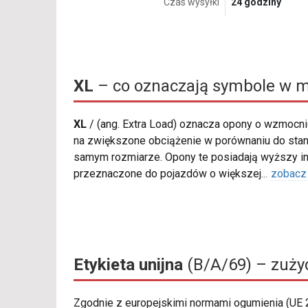
Czas wysyłki
24 godziny
XL
– co oznaczają symbole w m
XL
/
(ang. Extra Load) oznacza opony o wzmocnio
na zwiększone obciążenie w porównaniu do sta
samym rozmiarze. Opony te posiadają wyższy in
przeznaczone do pojazdów o większej
...
zobacz
Etykieta unijna
(B/A/69) – zużyc
Zgodnie z europejskimi normami ogumienia (UE