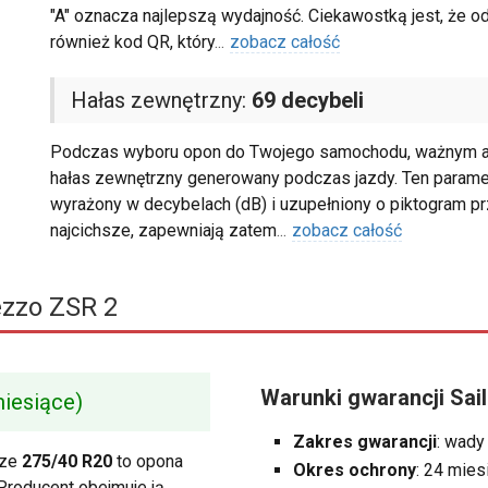
"A" oznacza najlepszą wydajność. Ciekawostką jest, że od
również kod QR, który
...
zobacz całość
Hałas zewnętrzny:
69 decybeli
Podczas wyboru opon do Twojego samochodu, ważnym asp
hałas zewnętrzny generowany podczas jazdy. Ten parametr
wyrażony w decybelach (dB) i uzupełniony o piktogram pr
najcichsze, zapewniają zatem
...
zobacz całość
ezzo ZSR 2
Warunki gwarancji Sai
iesiące)
Zakres gwarancji
: wady
rze
275/40 R20
to opona
Okres ochrony
: 24 mies
Producent obejmuje ją