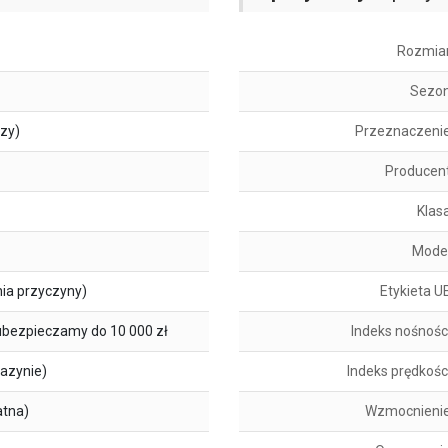
Rozmia
Sezo
szy)
Przeznaczeni
Producen
Klas
Mode
ia przyczyny)
Etykieta U
ubezpieczamy do 10 000 zł
Indeks nośnośc
azynie)
Indeks prędkośc
atna)
Wzmocnieni