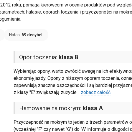
2012 roku, pomaga kierowcom w ocenie produktów pod względe
 parametrach: hałasie, oporach toczenia i przyczepności na mokr
gumienia.
A
Hałas:
69 decybeli
Opór toczenia:
klasa B
Wybierając opony, warto zwrócić uwagę na ich efektywno
ekonomię jazdy. Opony z niższym oporem toczenia, oznaczo
zapewniają znaczne oszczędności i są bardziej przyjazne
z klasy "E" zwiększają zużycie
...
zobacz całość
Hamowanie na mokrym:
klasa A
Przyczepność na mokrym to jeden z trzech parametrów oce
(wcześniej "F" czy nawet "G") do "A" informuje o długości