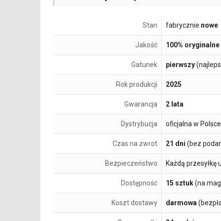
Stan
fabrycznie
nowe
Jakość
100% oryginalne
Gatunek
pierwszy
(najlep
Rok produkcji
2025
Gwarancja
2 lata
Dystrybucja
oficjalna w Polsce
Czas na zwrot
21 dni
(bez podan
Bezpieczeństwo
Każdą przesyłkę 
Dostępność
15 sztuk
(na mag
Koszt dostawy
darmowa
(bezpł