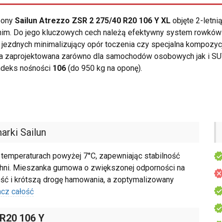
opony
Sailun Atrezzo ZSR 2 275/40 R20 106 Y XL
objęte 2-letni
tnim. Do jego kluczowych cech należą efektywny system rowkó
jezdnych minimalizujący opór toczenia czy specjalna kompozyc
a zaprojektowana zarówno dla samochodów osobowych jak i SUV
ndeks nośności
106
(do 950 kg na oponę).
arki Sailun
 temperaturach powyżej 7°C, zapewniając stabilność
zchni. Mieszanka gumowa o zwiększonej odporności na
ość i krótszą drogę hamowania, a zoptymalizowany
cz całość
 R20 106 Y