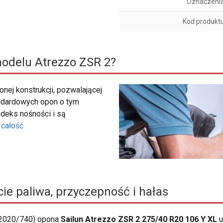
Oznaczeni
Kod produkt
odelu Atrezzo ZSR 2?
nej konstrukcji, pozwalającej
ndardowych opon o tym
deks nośności i są
 całość
ie paliwa, przyczepność i hałas
 2020/740) opona
Sailun Atrezzo ZSR 2 275/40 R20 106 Y XL
u