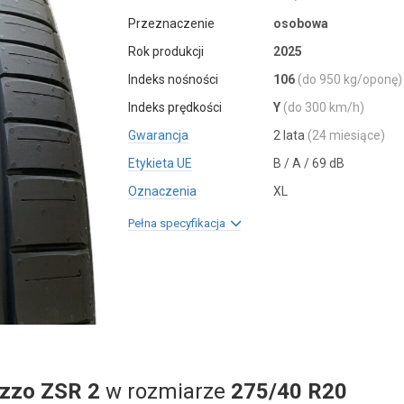
Przeznaczenie
osobowa
Rok produkcji
2025
Indeks nośności
106
(do 950 kg/oponę)
Indeks prędkości
Y
(do 300 km/h)
Gwarancja
2 lata
(24 miesiące)
Etykieta UE
B / A / 69 dB
Oznaczenia
XL
Pełna specyfikacja
ezzo ZSR 2
w rozmiarze
275/40 R20