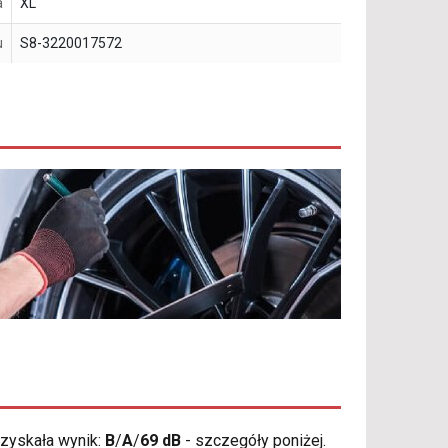
a
XL
u
S8-3220017572
zyskała wynik:
B
/
A
/
69 dB
- szczegóły poniżej.