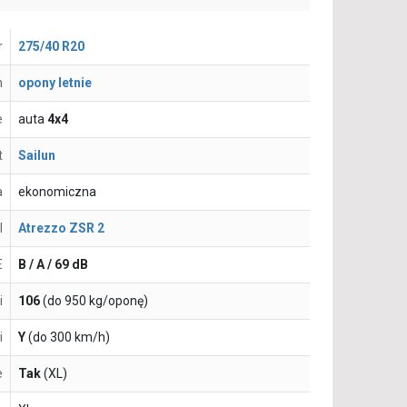
r
275/40 R20
n
opony letnie
e
auta
4x4
t
Sailun
a
ekonomiczna
l
Atrezzo ZSR 2
E
B / A / 69 dB
i
106
(do 950 kg/oponę)
i
Y
(do 300 km/h)
e
Tak
(XL)