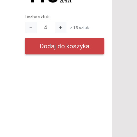
zł/szt.
Liczba sztuk:
−
+
z 15 sztuk