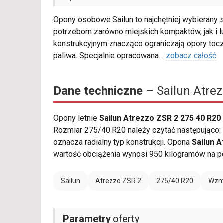
Opony osobowe Sailun to najchętniej wybierany 
potrzebom zarówno miejskich kompaktów, jak i 
konstrukcyjnym znacząco ograniczają opory tocz
paliwa. Specjalnie opracowana
...
zobacz całość
Dane techniczne
– Sailun Atrez
Opony letnie
Sailun Atrezzo ZSR 2 275 40 R20
Rozmiar 275/40 R20 należy czytać następująco: 
oznacza radialny typ konstrukcji. Opona
Sailun 
wartość obciążenia wynosi 950 kilogramów na po
Sailun
Atrezzo ZSR 2
275/40 R20
Wzmo
Parametry
oferty