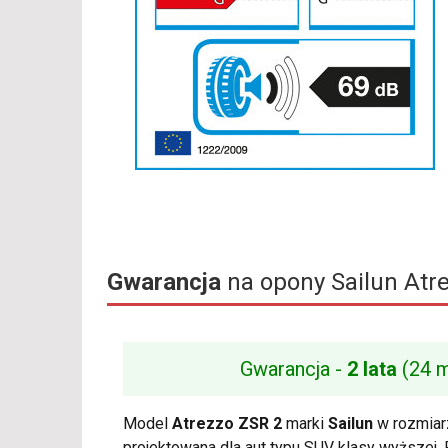
Gwarancja
na opony Sailun Atr
Gwarancja -
2 lata
(24 m
Model
Atrezzo ZSR 2
marki
Sailun
w rozmia
projektowana dla aut typu SUV klasy wyższej. 