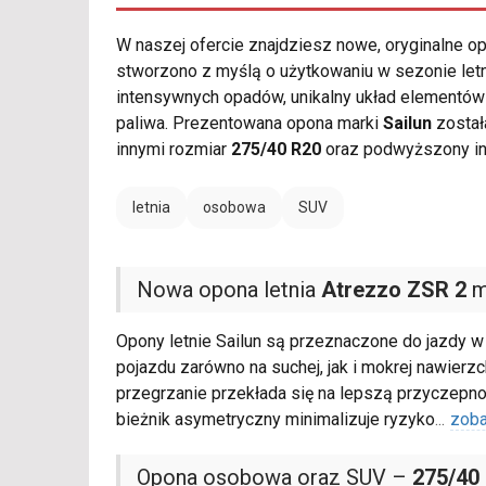
W naszej ofercie znajdziesz nowe, oryginalne 
stworzono z myślą o użytkowaniu w sezonie le
intensywnych opadów, unikalny układ elementów 
paliwa. Prezentowana opona marki
Sailun
został
innymi rozmiar
275/40 R20
oraz podwyższony i
letnia
osobowa
SUV
Nowa opona letnia
Atrezzo ZSR 2
m
Opony letnie Sailun są przeznaczone do jazdy w
pojazdu zarówno na suchej, jak i mokrej nawier
przegrzanie przekłada się na lepszą przyczepn
bieżnik asymetryczny minimalizuje ryzyko
...
zoba
Opona osobowa oraz SUV –
275/40