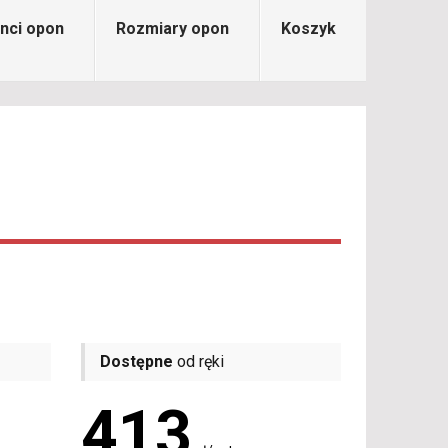
nci opon
Rozmiary opon
Koszyk
Dostępne
od ręki
413