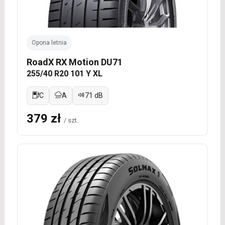
Opona letnia
RoadX RX Motion DU71
255/40 R20 101 Y XL
C
A
71 dB
379 zł
/ szt.