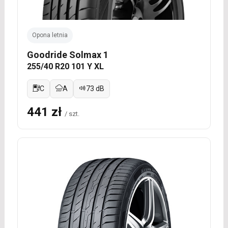
Opona letnia
Goodride Solmax 1
255/40 R20 101 Y XL
C
A
73 dB
441 zł
/ szt.