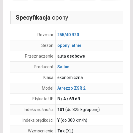
Specyfikacja
opony
Rozmiar
255/40 R20
Sezon
opony letnie
Przeznaczenie
auta
osobowe
Producent
Sailun
Klasa
ekonomiczna
Model
Atrezzo ZSR 2
Etykieta UE
B / A / 69 dB
Indeks nośności
101
(do 825 kg/oponę)
Indeks prędkości
Y
(do 300 km/h)
Wzmocnienie
Tak
(XL)