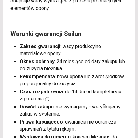
obejmuje wady wynikające z procesu produkcji tych
elementów opony.
Warunki gwarancji Sailun
Zakres gwarancji
: wady produkcyjne i
materiałowe opony.
Okres ochrony
: 24 miesiące od daty zakupu lub
do zużycia bieżnika.
Rekompensata
: nowa opona lub zwrot środków
proporcjonalny do zużycia.
Czas rozpatrzenia
: do 14 dni od kompletnego
zgłoszenia
Dowód zakupu
: nie wymagamy - weryfikujemy
zakup w systemie.
Prawa kupującego
: gwarancja nie ogranicza
uprawnień z tytułu rękojmi.
Wystawca dokumentu
: koncern
Mesnac
, do