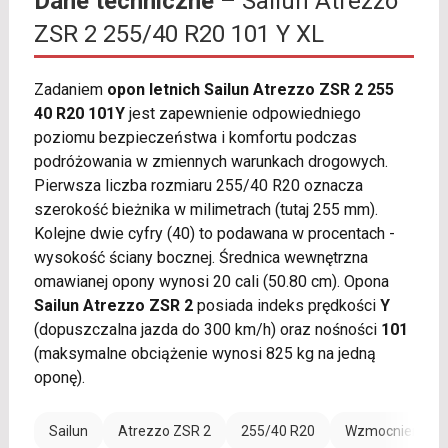
Dane techniczne
– Sailun Atrezzo
ZSR 2 255/40 R20 101 Y XL
Zadaniem
opon letnich Sailun Atrezzo ZSR 2 255
40 R20 101Y
jest zapewnienie odpowiedniego
poziomu bezpieczeństwa i komfortu podczas
podróżowania w zmiennych warunkach drogowych.
Pierwsza liczba rozmiaru 255/40 R20 oznacza
szerokość bieżnika w milimetrach (tutaj 255 mm).
Kolejne dwie cyfry (40) to podawana w procentach -
wysokość ściany bocznej. Średnica wewnętrzna
omawianej opony wynosi 20 cali (50.80 cm). Opona
Sailun Atrezzo ZSR 2
posiada indeks prędkości
Y
(dopuszczalna jazda do 300 km/h) oraz nośności
101
(maksymalne obciążenie wynosi 825 kg na jedną
oponę).
Sailun
Atrezzo ZSR 2
255/40 R20
Wzmocnienie (X