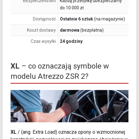
Bezpieczeństwo
Każdą przesyłkę ubezpieczamy
do 10 000 zł
Dostępność
Ostatnie 6 sztuk
(na magazynie)
Koszt dostawy
darmowa
(bezpłatna)
Czas wysyłki
24 godziny
XL
– co oznaczają symbole w
modelu Atrezzo ZSR 2?
XL
/
(ang. Extra Load) oznacza opony o wzmocnionej