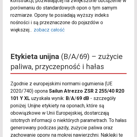
konstrukcji, pozwalającej na zwiększone obciążenie w
porównaniu do standardowych opon o tym samym
rozmiarze. Opony te posiadają wyższy indeks
nośności i są przeznaczone do pojazdów o
większej
...
zobacz całość
Etykieta unijna
(B/A/69) – zużycie
paliwa, przyczepność i hałas
Zgodnie z europejskimi normami ogumienia (UE
2020/740) opona
Sailun Atrezzo ZSR 2 255/40 R20
101 Y XL
uzyskała wynik:
B
/
A
/
69 dB
- szczegóły
poniżej. Unijne etykiety na oponach, które są
obowiązkowe w Unii Europejskiej, dostarczają
istotnych informacji o niektórych parametrach. To hałas
generowany podczas jazdy, zużycie paliwa oraz
zachowanie opony na mokrej nawierzchni. Naklejki te