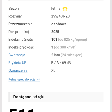
Sezon
letnia
Rozmiar
255/40 R20
Przeznaczenie
osobowa
Rok produkcji
2025
Indeks nośności
101
(do 825 kg/oponę)
Indeks prędkości
Y
(do 300 km/h)
Gwarancja
2 lata
(24 miesiące)
Etykieta UE
B / A / 69 dB
Oznaczenia
XL
Pełna specyfikacja
Dostępne
od ręki