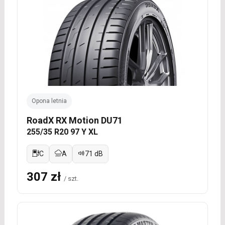
Opona letnia
RoadX RX Motion DU71
255/35 R20 97 Y XL
C
A
71 dB
307 zł
/ szt.