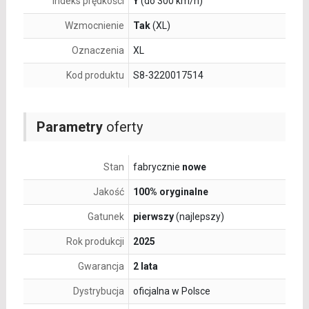
Indeks prędkości
Y
(do 300 km/h)
Wzmocnienie
Tak
(XL)
Oznaczenia
XL
Kod produktu
S8-3220017514
Parametry
oferty
Stan
fabrycznie
nowe
Jakość
100% oryginalne
Gatunek
pierwszy
(najlepszy)
Rok produkcji
2025
Gwarancja
2 lata
Dystrybucja
oficjalna w Polsce