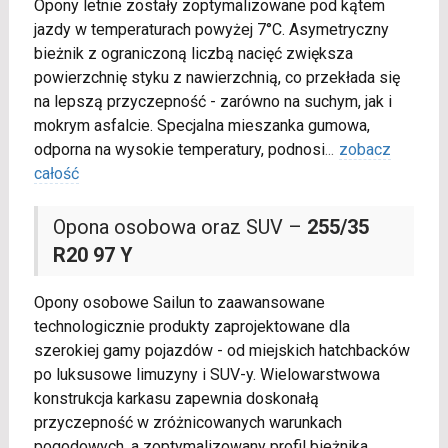
Opony letnie zostały zoptymalizowane pod kątem
jazdy w temperaturach powyżej 7°C. Asymetryczny
bieżnik z ograniczoną liczbą nacięć zwiększa
powierzchnię styku z nawierzchnią, co przekłada się
na lepszą przyczepność - zarówno na suchym, jak i
mokrym asfalcie. Specjalna mieszanka gumowa,
odporna na wysokie temperatury, podnosi
...
zobacz
całość
Opona osobowa oraz SUV –
255/35
R20 97 Y
Opony osobowe Sailun to zaawansowane
technologicznie produkty zaprojektowane dla
szerokiej gamy pojazdów - od miejskich hatchbacków
po luksusowe limuzyny i SUV-y. Wielowarstwowa
konstrukcja karkasu zapewnia doskonałą
przyczepność w zróżnicowanych warunkach
pogodowych, a zoptymalizowany profil bieżnika