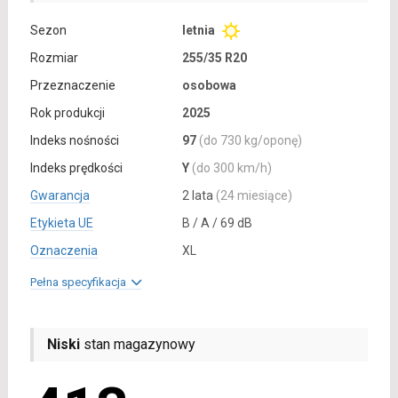
Sezon
letnia
Rozmiar
255/35 R20
Przeznaczenie
osobowa
Rok produkcji
2025
Indeks nośności
97
(do 730 kg/oponę)
Indeks prędkości
Y
(do 300 km/h)
Gwarancja
2 lata
(24 miesiące)
Etykieta UE
B / A / 69 dB
Oznaczenia
XL
Pełna specyfikacja
Niski
stan magazynowy