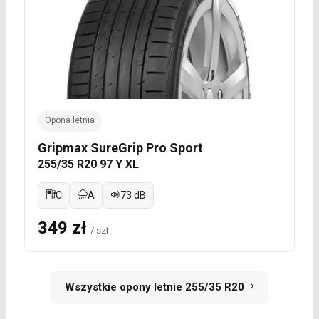
Opona letnia
Gripmax SureGrip Pro Sport
255/35 R20 97 Y XL
C
A
73 dB
349 zł
/ szt.
Wszystkie opony letnie 255/35 R20