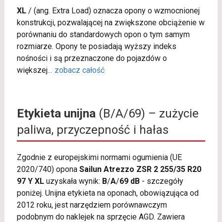
XL
/
(ang. Extra Load) oznacza opony o wzmocnionej
konstrukcji, pozwalającej na zwiększone obciążenie w
porównaniu do standardowych opon o tym samym
rozmiarze. Opony te posiadają wyższy indeks
nośności i są przeznaczone do pojazdów o
większej
...
zobacz całość
Etykieta unijna
(B/A/69) – zużycie
paliwa, przyczepność i hałas
Zgodnie z europejskimi normami ogumienia (UE
2020/740) opona
Sailun Atrezzo ZSR 2 255/35 R20
97 Y XL
uzyskała wynik:
B
/
A
/
69 dB
- szczegóły
poniżej. Unijna etykieta na oponach, obowiązująca od
2012 roku, jest narzędziem porównawczym
podobnym do naklejek na sprzęcie AGD. Zawiera