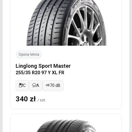
Opona letnia
Linglong Sport Master
255/35 R20 97 Y XL FR
C
A
70 dB
340 zł
/ szt.