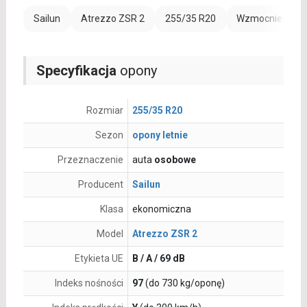
Sailun
Atrezzo ZSR 2
255/35 R20
Wzmocnienie (X
Specyfikacja
opony
Rozmiar
255/35 R20
Sezon
opony letnie
Przeznaczenie
auta
osobowe
Producent
Sailun
Klasa
ekonomiczna
Model
Atrezzo ZSR 2
Etykieta UE
B / A / 69 dB
Indeks nośności
97
(do 730 kg/oponę)