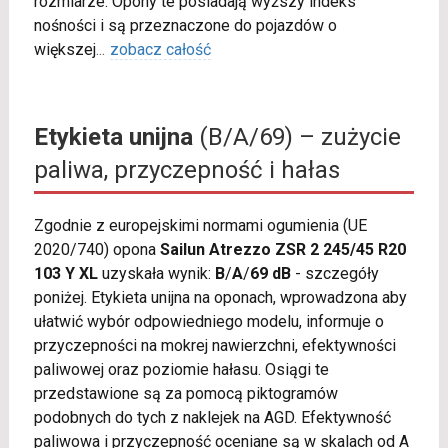
rozmiarze. Opony te posiadają wyższy indeks
nośności i są przeznaczone do pojazdów o
większej
...
zobacz całość
Etykieta unijna
(B/A/69) – zużycie
paliwa, przyczepność i hałas
Zgodnie z europejskimi normami ogumienia (UE
2020/740) opona
Sailun Atrezzo ZSR 2 245/45 R20
103 Y XL
uzyskała wynik:
B
/
A
/
69 dB
- szczegóły
poniżej. Etykieta unijna na oponach, wprowadzona aby
ułatwić wybór odpowiedniego modelu, informuje o
przyczepności na mokrej nawierzchni, efektywności
paliwowej oraz poziomie hałasu. Osiągi te
przedstawione są za pomocą piktogramów
podobnych do tych z naklejek na AGD. Efektywność
paliwowa i przyczepność oceniane są w skalach od A