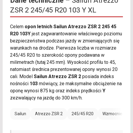
Dane techniczne
– Sailun Atrezzo
ZSR 2 245/45 R20 103 Y XL
Celem
opon letnich Sailun Atrezzo ZSR 2 245 45
R20 103Y
jest zagwarantowanie właściwego poziomu
bezpieczeństwa podczas jazdy w zmieniających się
warunkach na drodze. Pierwsza liczba w rozmiarze
245/45 R20 to szerokość opony podawana w
milimetrach (tutaj 245 mm). Wysokość profilu to 45,
natomiast średnica prezentowanej opony wynosi 20
cali. Model
Sailun Atrezzo ZSR 2
posiada indeks
nośności
103
mówiący, że maksymalne obciążenie na
oponę wynosi 875 kg oraz indeks prędkości
Y
zezwalający na jazdę do 300 km/h.
Sailun
Atrezzo ZSR 2
245/45 R20
Wzmocnienie (X