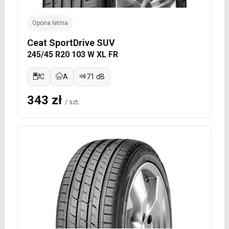
Opona letnia
Ceat SportDrive SUV
245/45 R20 103 W XL FR
C
A
71 dB
343 zł
/ szt.