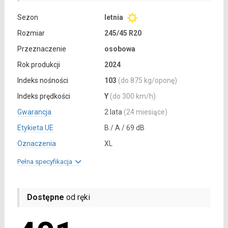
Sezon
letnia
Rozmiar
245/45 R20
Przeznaczenie
osobowa
Rok produkcji
2024
Indeks nośności
103
(do 875 kg/oponę)
Indeks prędkości
Y
(do 300 km/h)
Gwarancja
2 lata
(24 miesiące)
Etykieta UE
B / A / 69 dB
Oznaczenia
XL
Pełna specyfikacja
Dostępne
od ręki