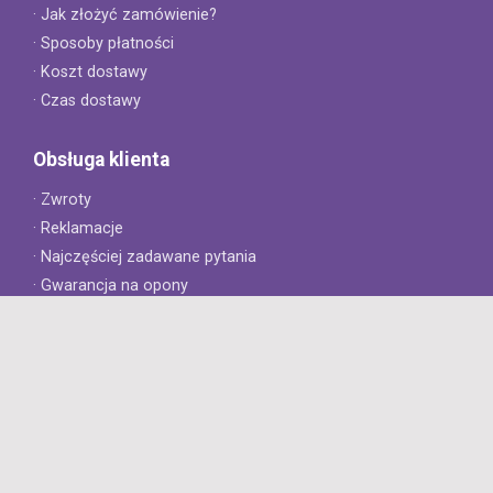
· Jak złożyć zamówienie?
· Sposoby płatności
· Koszt dostawy
· Czas dostawy
Obsługa klienta
· Zwroty
· Reklamacje
· Najczęściej zadawane pytania
· Gwarancja na opony
· Kontakt
8opon.pl
· O firmie
· Opinie klientów
· Dlaczego warto u nas kupić?