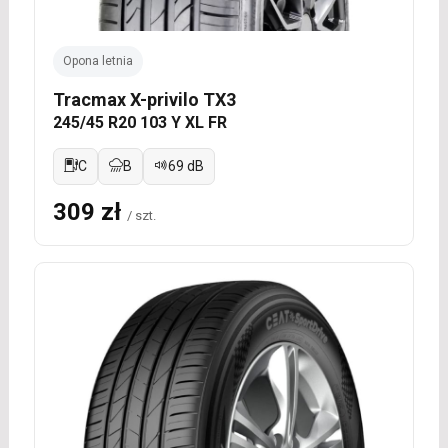
Opona letnia
Tracmax X-privilo TX3
245/45 R20 103 Y XL FR
C
B
69 dB
309 zł
/ szt.