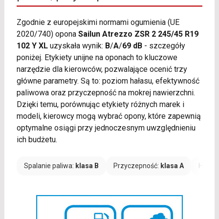
Zgodnie z europejskimi normami ogumienia (UE
2020/740) opona
Sailun Atrezzo ZSR 2 245/45 R19
102 Y XL
uzyskała wynik:
B
/
A
/
69 dB
- szczegóły
poniżej. Etykiety unijne na oponach to kluczowe
narzędzie dla kierowców, pozwalające ocenić trzy
główne parametry. Są to: poziom hałasu, efektywność
paliwowa oraz przyczepność na mokrej nawierzchni.
Dzięki temu, porównując etykiety różnych marek i
modeli, kierowcy mogą wybrać opony, które zapewnią
optymalne osiągi przy jednoczesnym uwzględnieniu
ich budżetu.
Spalanie paliwa:
klasa B
Przyczepność:
klasa A
Hałas: