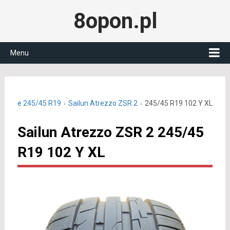
8opon.pl
Menu
 letnie 245/45 R19
Sailun Atrezzo ZSR 2
245/45 R19 102 Y XL
Sailun Atrezzo ZSR 2 245/45
R19 102 Y XL