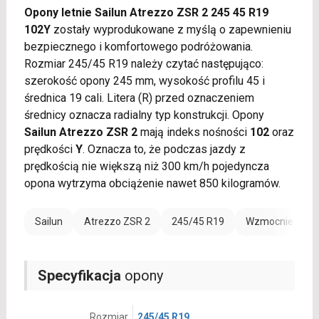
Opony letnie Sailun Atrezzo ZSR 2 245 45 R19
102Y
zostały wyprodukowane z myślą o zapewnieniu
bezpiecznego i komfortowego podróżowania.
Rozmiar 245/45 R19 należy czytać następująco:
szerokość opony 245 mm, wysokość profilu 45 i
średnica 19 cali. Litera (R) przed oznaczeniem
średnicy oznacza radialny typ konstrukcji. Opony
Sailun Atrezzo ZSR 2
mają indeks nośności
102
oraz
prędkości
Y
. Oznacza to, że podczas jazdy z
prędkością nie większą niż 300 km/h pojedyncza
opona wytrzyma obciążenie nawet 850 kilogramów.
Sailun
Atrezzo ZSR 2
245/45 R19
Wzmocnienie (X
Specyfikacja
opony
Rozmiar
245/45 R19