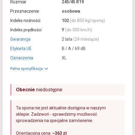
Rozmiar
245/45 R19
Przeznaczenie
osobowa
Indeks nośności
102
(do 850 kg/oponę)
Indeks prędkości
Y
(do 300 km/h)
Gwarancja
2 lata
(24 miesiące)
Etykieta UE
B / A / 69 dB
Oznaczenia
XL
Pełna specyfikacja
Obecnie
niedostępne
Ta opona nie jest aktualnie dostępna w naszym
sklepie. Zadzwoń - sprawdzimy możliwość
sprowadzenia na specjalne zamówienie.
Orientacyjna cena:
~363 zł