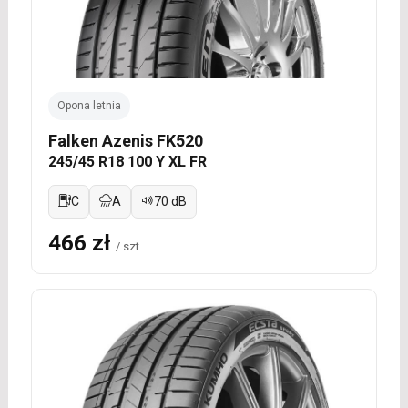
Opona letnia
Falken Azenis FK520
245/45 R18 100 Y XL FR
C
A
70 dB
466 zł
/ szt.