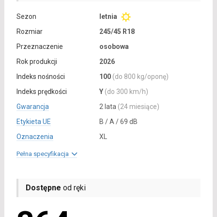
Sezon
letnia
Rozmiar
245/45 R18
Przeznaczenie
osobowa
Rok produkcji
2026
Indeks nośności
100
(do 800 kg/oponę)
Indeks prędkości
Y
(do 300 km/h)
Gwarancja
2 lata
(24 miesiące)
Etykieta UE
B / A / 69 dB
Oznaczenia
XL
Pełna specyfikacja
Dostępne
od ręki