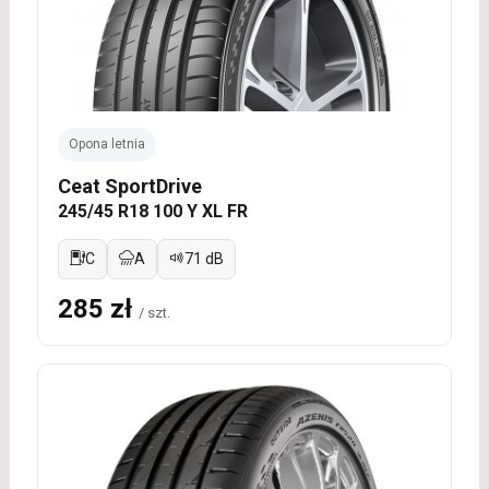
Opona letnia
Ceat SportDrive
245/45 R18 100 Y XL FR
C
A
71 dB
285 zł
/ szt.