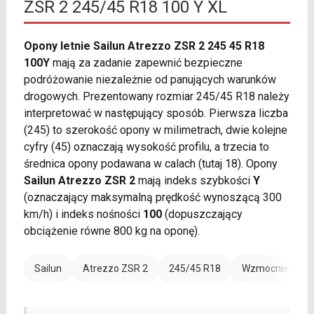
ZSR 2 245/45 R18 100 Y XL
Opony letnie Sailun Atrezzo ZSR 2 245 45 R18
100Y
mają za zadanie zapewnić bezpieczne
podróżowanie niezależnie od panujących warunków
drogowych. Prezentowany rozmiar 245/45 R18 należy
interpretować w następujący sposób. Pierwsza liczba
(245) to szerokość opony w milimetrach, dwie kolejne
cyfry (45) oznaczają wysokość profilu, a trzecia to
średnica opony podawana w calach (tutaj 18). Opony
Sailun Atrezzo ZSR 2
mają indeks szybkości
Y
(oznaczający maksymalną prędkość wynoszącą 300
km/h) i indeks nośności
100
(dopuszczający
obciążenie równe 800 kg na oponę).
Sailun
Atrezzo ZSR 2
245/45 R18
Wzmocnienie (X