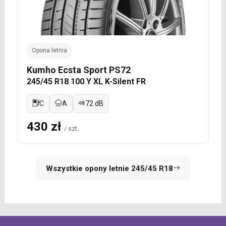
Opona letnia
Kumho Ecsta Sport PS72
245/45 R18 100 Y XL K-Silent FR
C
A
72 dB
430 zł
/ szt.
Wszystkie opony letnie 245/45 R18