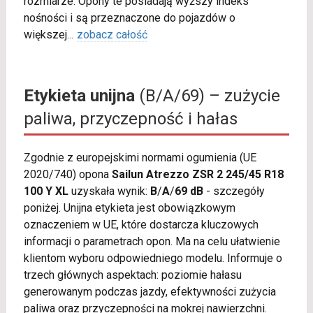
rozmiarze. Opony te posiadają wyższy indeks
nośności i są przeznaczone do pojazdów o
większej
...
zobacz całość
Etykieta unijna
(B/A/69) – zużycie
paliwa, przyczepność i hałas
Zgodnie z europejskimi normami ogumienia (UE
2020/740) opona
Sailun Atrezzo ZSR 2 245/45 R18
100 Y XL
uzyskała wynik:
B
/
A
/
69 dB
- szczegóły
poniżej. Unijna etykieta jest obowiązkowym
oznaczeniem w UE, które dostarcza kluczowych
informacji o parametrach opon. Ma na celu ułatwienie
klientom wyboru odpowiedniego modelu. Informuje o
trzech głównych aspektach: poziomie hałasu
generowanym podczas jazdy, efektywności zużycia
paliwa oraz przyczepności na mokrej nawierzchni.