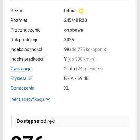
Sezon
letnia
Rozmiar
245/40 R20
Przeznaczenie
osobowa
Rok produkcji
2025
Indeks nośności
99
(do 775 kg/oponę)
Indeks prędkości
Y
(do 300 km/h)
Gwarancja
2 lata
(24 miesiące)
Etykieta UE
B / A / 69 dB
Oznaczenia
XL
Pełna specyfikacja
Dostępne
od ręki