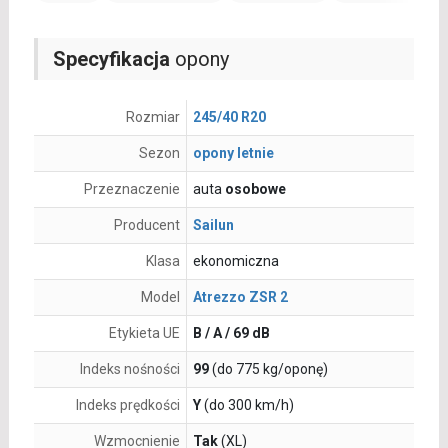
Specyfikacja
opony
Rozmiar
245/40 R20
Sezon
opony letnie
Przeznaczenie
auta
osobowe
Producent
Sailun
Klasa
ekonomiczna
Model
Atrezzo ZSR 2
Etykieta UE
B / A / 69 dB
Indeks nośności
99
(do 775 kg/oponę)
Indeks prędkości
Y
(do 300 km/h)
Wzmocnienie
Tak
(XL)