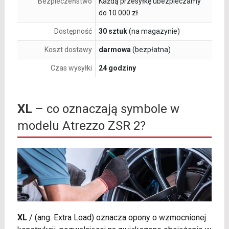
Bezpieczeństwo
Każdą przesyłkę ubezpieczamy
do 10 000 zł
Dostępność
30 sztuk
(na magazynie)
Koszt dostawy
darmowa
(bezpłatna)
Czas wysyłki
24 godziny
XL
– co oznaczają symbole w
modelu Atrezzo ZSR 2?
XL
/
(ang. Extra Load) oznacza opony o wzmocnionej