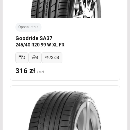
Opona letnia
Goodride SA37
245/40 R20 99 W XL FR
D
B
72 dB
316 zł
/ szt.