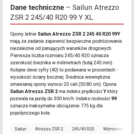
Dane techniczne
– Sailun Atrezzo
ZSR 2 245/40 R20 99 Y XL
Opony letnie
Sailun Atrezzo ZSR 2 245 40 R20 99Y
mają za zadanie zapewnić bezpieczne podróżowanie
niezależnie od panujących warunków drogowych.
Pierwsza liczba rozmiaru 245/40 R20 oznacza
szerokość bieżnika w milimetrach (tutaj 245 mm).
Kolejne dwie cyfry (40) to podawana w procentach -
wysokość ściany bocznej. Średnica wewnętrzna
omawianej opony wynosi 20 cali (50.80 cm). Opona
Sailun Atrezzo ZSR 2
ma indeks prędkości
Y
który
pozwala na jazdę do 300 km/h. Indeks nośności
99
oznacza maksymalne obciążenie 775 kg dla
pojedynczego koła.
Sailun
Atrezzo ZSR 2
245/40 R20
Wzmocnienie (X