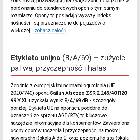
konstrukcji, pozwalającej na zwiększone obciążenie w
porównaniu do standardowych opon o tym samym
rozmiarze. Opony te posiadają wyższy indeks
nośności i są przeznaczone do pojazdów o
większej
...
zobacz całość
Etykieta unijna
(B/A/69) – zużycie
paliwa, przyczepność i hałas
Zgodnie z europejskimi normami ogumienia (UE
2020/740) opona
Sailun Atrezzo ZSR 2 245/40 R20
99 Y XL
uzyskała wynik:
B
/
A
/
69 dB
- szczegóły
poniżej. Etykieta UE na oponach, podobna do
oznaczeń ze sprzętu AGD/RTV, to kluczowe
narzędzie informacyjne dla konsumentów. Zawiera ona
oceny oporów toczenia i przyczepności na mokrej
nawierzchni (skala A do E) oraz poziomu hałasu (skala