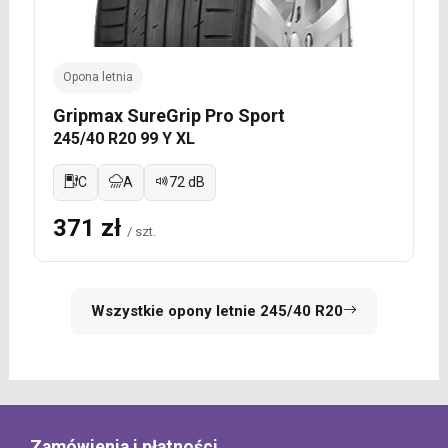
Opona letnia
Gripmax SureGrip Pro Sport
245/40 R20 99 Y XL
C
A
72 dB
371 zł
/ szt.
Wszystkie opony letnie 245/40 R20
Zamówienia i płatności