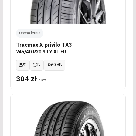
Opona letnia
Tracmax X-privilo TX3
245/40 R20 99 Y XL FR
C
B
69 dB
304 zł
/ szt.