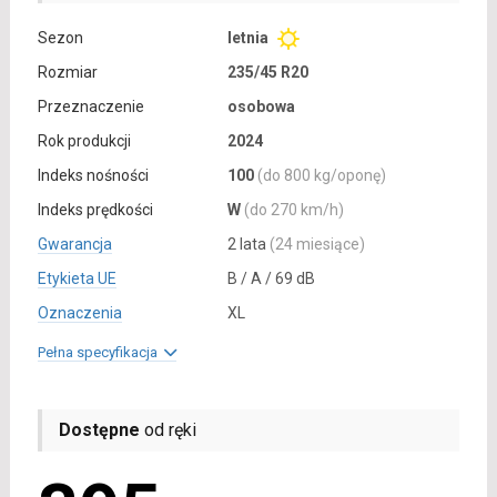
Sezon
letnia
Rozmiar
235/45 R20
Przeznaczenie
osobowa
Rok produkcji
2024
Indeks nośności
100
(do 800 kg/oponę)
Indeks prędkości
W
(do 270 km/h)
Gwarancja
2 lata
(24 miesiące)
Etykieta UE
B / A / 69 dB
Oznaczenia
XL
Pełna specyfikacja
Dostępne
od ręki