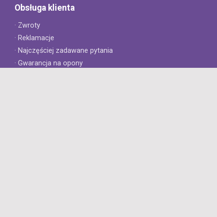
Obsługa klienta
· Zwroty
· Reklamacje
· Najczęściej zadawane pytania
· Gwarancja na opony
· Kontakt
8opon.pl
· O firmie
· Opinie klientów
· Dlaczego warto u nas kupić?
· Polityka prywatności
· Regulamin
Profesjonalny sklep z oponami oferujący tylko oryginalne
produkty. Szybka dostawa i niskie ceny.