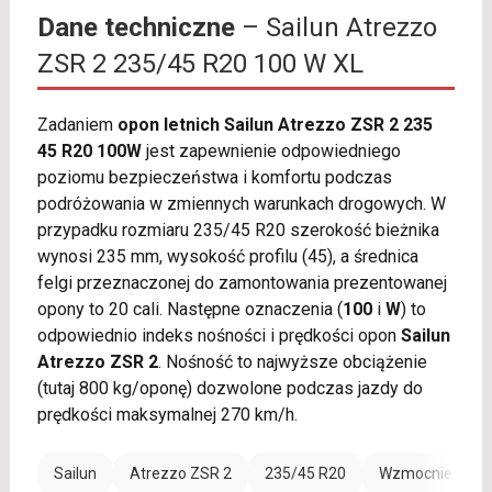
Dane techniczne
– Sailun Atrezzo
ZSR 2 235/45 R20 100 W XL
Zadaniem
opon letnich Sailun Atrezzo ZSR 2 235
45 R20 100W
jest zapewnienie odpowiedniego
poziomu bezpieczeństwa i komfortu podczas
podróżowania w zmiennych warunkach drogowych. W
przypadku rozmiaru 235/45 R20 szerokość bieżnika
wynosi 235 mm, wysokość profilu (45), a średnica
felgi przeznaczonej do zamontowania prezentowanej
opony to 20 cali. Następne oznaczenia (
100
i
W
) to
odpowiednio indeks nośności i prędkości opon
Sailun
Atrezzo ZSR 2
. Nośność to najwyższe obciążenie
(tutaj 800 kg/oponę) dozwolone podczas jazdy do
prędkości maksymalnej 270 km/h.
Sailun
Atrezzo ZSR 2
235/45 R20
Wzmocnienie (X