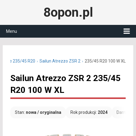
8opon.pl
Menu
 letnie 235/45 R20
Sailun Atrezzo ZSR 2
235/45 R20 100 W XL
Sailun Atrezzo ZSR 2 235/45
R20 100 W XL
Stan:
nowa / oryginalna
Rok produkcji:
2024
Darmowa 