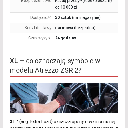
Bezpieczeństwo
Każdą przesyłkę ubezpieczamy
do 10 000 zł
Dostępność
30 sztuk
(na magazynie)
Koszt dostawy
darmowa
(bezpłatna)
Czas wysyłki
24 godziny
XL
– co oznaczają symbole w
modelu Atrezzo ZSR 2?
XL
/
(ang. Extra Load) oznacza opony o wzmocnionej