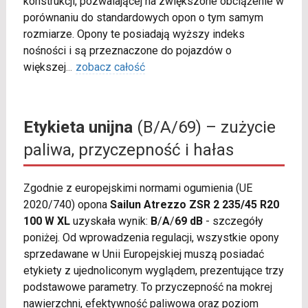
konstrukcji, pozwalającej na zwiększone obciążenie w
porównaniu do standardowych opon o tym samym
rozmiarze. Opony te posiadają wyższy indeks
nośności i są przeznaczone do pojazdów o
większej
...
zobacz całość
Etykieta unijna
(B/A/69) – zużycie
paliwa, przyczepność i hałas
Zgodnie z europejskimi normami ogumienia (UE
2020/740) opona
Sailun Atrezzo ZSR 2 235/45 R20
100 W XL
uzyskała wynik:
B
/
A
/
69 dB
- szczegóły
poniżej. Od wprowadzenia regulacji, wszystkie opony
sprzedawane w Unii Europejskiej muszą posiadać
etykiety z ujednoliconym wyglądem, prezentujące trzy
podstawowe parametry. To przyczepność na mokrej
nawierzchni, efektywność paliwowa oraz poziom