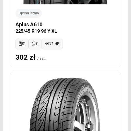
Opona letnia
Aplus A610
225/45 R19 96 Y XL
C
C
71 dB
302 zł
/ szt.