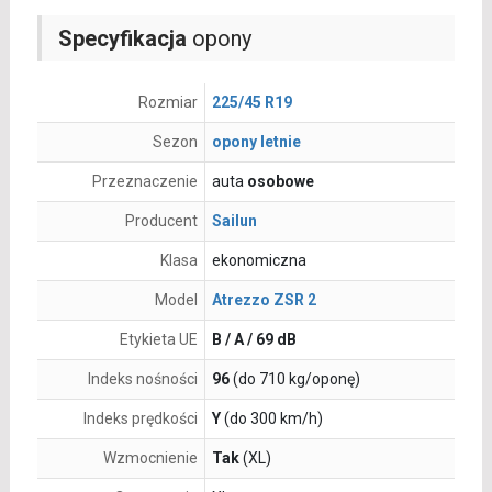
Specyfikacja
opony
Rozmiar
225/45 R19
Sezon
opony letnie
Przeznaczenie
auta
osobowe
Producent
Sailun
Klasa
ekonomiczna
Model
Atrezzo ZSR 2
Etykieta UE
B / A / 69 dB
Indeks nośności
96
(do 710 kg/oponę)
Indeks prędkości
Y
(do 300 km/h)
Wzmocnienie
Tak
(XL)