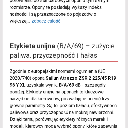
porównaniu do standardowych opon o tym samym
rozmiarze. Opony te posiadają wyższy indeks
nośności i są przeznaczone do pojazdów o
większej
...
zobacz całość
Etykieta unijna
(B/A/69) – zużycie
paliwa, przyczepność i hałas
Zgodnie z europejskimi normami ogumienia (UE
2020/740) opona
Sailun Atrezzo ZSR 2 225/45 R19
96 Y XL
uzyskała wynik:
B
/
A
/
69 dB
- szczegóły
poniżej. Etykiety unijne na oponach to kluczowe
narzędzie dla kierowców, pozwalające ocenić trzy
główne parametry. Są to: poziom hałasu, efektywność
paliwowa oraz przyczepność na mokrej nawierzchni.
Dzięki temu, porównując etykiety różnych marek i
modeli, kierowcy mogą wybrać opony, które zapewnią