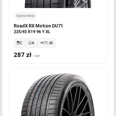
Opona letnia
RoadX RX Motion DU71
225/45 R19 96 Y XL
C
A
71 dB
287 zł
/ szt.