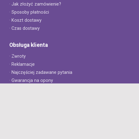
· Jak złożyć zamówienie?
· Sposoby płatności
· Koszt dostawy
· Czas dostawy
Obsługa klienta
· Zwroty
· Reklamacje
· Najczęściej zadawane pytania
· Gwarancja na opony
· Kontakt
8opon.pl
· O firmie
· Opinie klientów
· Dlaczego warto u nas kupić?