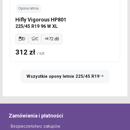
Opona letnia
Hifly Vigorous HP801
225/45 R19 96 W XL
D
C
72 dB
312 zł
/ szt.
Wszystkie opony letnie 225/45 R19
Zamówienia i płatności
· Bezpieczeństwo zakupów