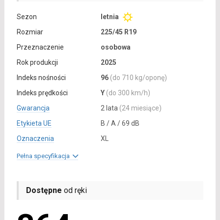
Sezon
letnia
Rozmiar
225/45 R19
Przeznaczenie
osobowa
Rok produkcji
2025
Indeks nośności
96
(do 710 kg/oponę)
Indeks prędkości
Y
(do 300 km/h)
Gwarancja
2 lata
(24 miesiące)
Etykieta UE
B / A / 69 dB
Oznaczenia
XL
Pełna specyfikacja
Dostępne
od ręki