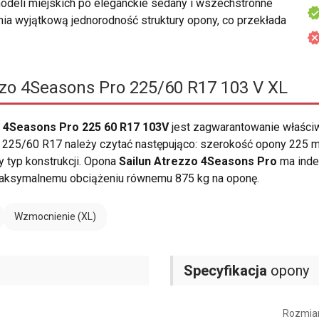
deli miejskich po eleganckie sedany i wszechstronne
nia wyjątkową jednorodność struktury opony, co przekłada
zzo 4Seasons Pro 225/60 R17 103 V XL
 4Seasons Pro 225 60 R17 103V
jest zagwarantowanie właśc
225/60 R17 należy czytać następująco: szerokość opony 225 mm, 
y typ konstrukcji. Opona
Sailun Atrezzo 4Seasons Pro
ma inde
ksymalnemu obciążeniu równemu 875 kg na oponę.
Wzmocnienie (XL)
Specyfikacja
opony
Rozmia