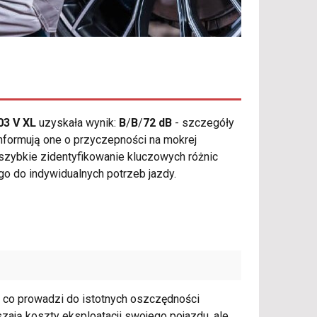
03 V XL
uzyskała wynik:
B
/
B
/
72 dB
- szczegóły
nformują one o przyczepności na mokrej
szybkie zidentyfikowanie kluczowych różnic
 do indywidualnych potrzeb jazdy.
, co prowadzi do istotnych oszczędności
szają koszty eksploatacji swojego pojazdu, ale