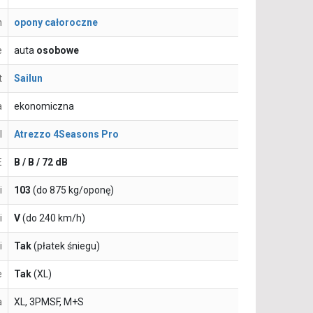
n
opony całoroczne
e
auta
osobowe
t
Sailun
a
ekonomiczna
l
Atrezzo 4Seasons Pro
E
B / B / 72 dB
i
103
(do 875 kg/oponę)
i
V
(do 240 km/h)
i
Tak
(płatek śniegu)
e
Tak
(XL)
a
XL, 3PMSF, M+S