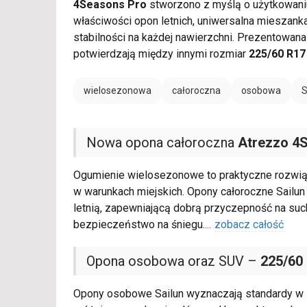
4Seasons Pro
stworzono z myślą o użytkowaniu
właściwości opon letnich, uniwersalna mieszan
stabilności na każdej nawierzchni. Prezentowan
potwierdzają między innymi rozmiar
225/60 R17
wielosezonowa
całoroczna
osobowa
Nowa opona całoroczna
Atrezzo 4
Ogumienie wielosezonowe to praktyczne rozwiąza
w warunkach miejskich. Opony całoroczne Sailun
letnią, zapewniającą dobrą przyczepność na suc
bezpieczeństwo na śniegu.
...
zobacz całość
Opona osobowa oraz SUV –
225/60
Opony osobowe Sailun wyznaczają standardy w s