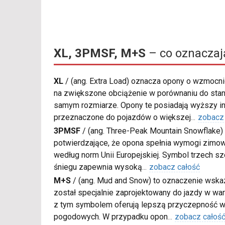
XL, 3PMSF, M+S
– co oznaczaj
XL
/
(ang. Extra Load) oznacza opony o wzmocnio
na zwiększone obciążenie w porównaniu do sta
samym rozmiarze. Opony te posiadają wyższy in
przeznaczone do pojazdów o większej
...
zobacz
3PMSF
/
(ang. Three-Peak Mountain Snowflake) 
potwierdzające, że opona spełnia wymogi zimow
według norm Unii Europejskiej. Symbol trzech s
śniegu zapewnia wysoką
...
zobacz całość
M+S
/
(ang. Mud and Snow) to oznaczenie wskaz
został specjalnie zaprojektowany do jazdy w war
z tym symbolem oferują lepszą przyczepność w
pogodowych. W przypadku opon
...
zobacz całoś