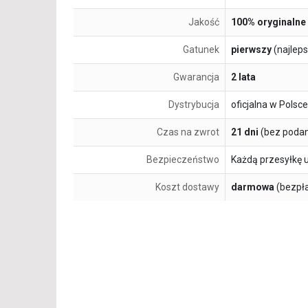
Jakość
100% oryginalne
Gatunek
pierwszy
(najlep
Gwarancja
2 lata
Dystrybucja
oficjalna w Polsce
Czas na zwrot
21 dni
(bez podan
Bezpieczeństwo
Każdą przesyłkę 
Koszt dostawy
darmowa
(bezpł