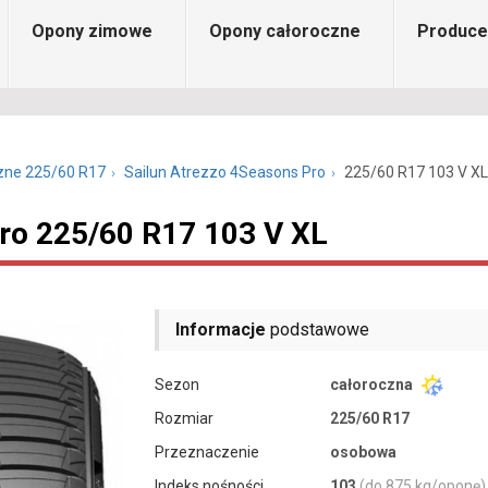
Opony zimowe
Opony całoroczne
Produce
zne 225/60 R17
Sailun Atrezzo 4Seasons Pro
225/60 R17 103 V XL
Pro 225/60 R17 103 V XL
Informacje
podstawowe
Sezon
całoroczna
Rozmiar
225/60 R17
Przeznaczenie
osobowa
Indeks nośności
103
(do 875 kg/oponę)