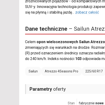
zróżnicowanych pojazdów - od kompaktowych mo
SUV-y. Innowacyjna technologia produkcji zapew
się na płynną i stabilną jazdę
...
zobacz całość
Dane techniczne
– Sailun Atre
Celem
opon wielosezonowych Sailun Atrezzo
zmieniających się warunkach na drodze. Rozmiar 
(R) przed oznaczeniem średnicy oznacza radialn
do 240 km/h. Indeks nośności
103
odpowiada ma
Sailun
Atrezzo 4Seasons Pro
225/60 R17
Parametry
oferty
Stan
fabrycznie
nowe