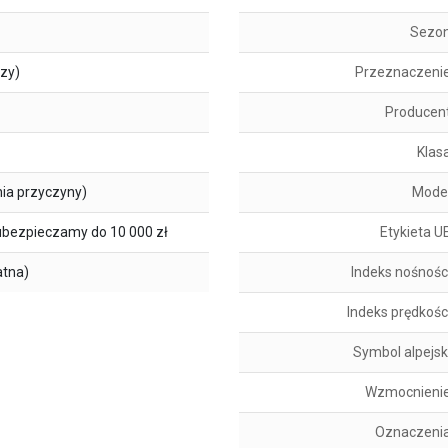
Sezo
szy)
Przeznaczeni
Producen
Klas
ia przyczyny)
Mode
ubezpieczamy do 10 000 zł
Etykieta U
atna)
Indeks nośnośc
Indeks prędkośc
Symbol alpejsk
Wzmocnieni
Oznaczeni