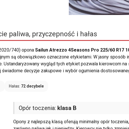
ie paliwa, przyczepność i hałas
 2020/740) opona
Sailun Atrezzo 4Seasons Pro 225/60 R17 1
nijnym są obowiązkowo oznaczone etykietami. W jasny sposób i
ie. Ustandaryzowany wygląd tych etykiet pozwala kierowcom na 
j świadome decyzje zakupowe i wybór ogumienia dostosowanego
B
Hałas:
72 decybele
Opór toczenia:
klasa B
Opony z najlepszą klasą oferują minimalny opór toczenia
zarówno paliwa jak i pieniędzy. Kierowcy nie tylko zmniej