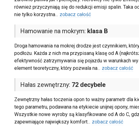
również przyczyniają się do redukcji emisji spalin. Taka 
nie tylko korzystna
...
zobacz całość
Hamowanie na mokrym:
klasa B
Droga hamowania na mokrej drodze jest czynnikiem, któr
podłożu. Każda z nich ma przypisaną klasę od A (najkróts
efektywność zatrzymywania się pojazdu w warunkach wyso
element teoretyczny, który pozwala na
...
zobacz całość
Hałas zewnętrzny:
72 decybele
Zewnętrzny hałas toczenia opon to ważny parametr dla k
tego parametru, podawana na etykiecie unijnej opony, mieś
Wszystkie nowe wyroby są klasyfikowane od A do C, gdzi
zapewniające największy komfort
...
zobacz całość