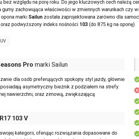
 bez względu na porę roku. Do jego kluczowych cech należą c
ka gumy zachowująca właściwości w zmiennych warunkach czy wsz
a opona marki
Sailun
została zaprojektowana zarówno dla samoc
oraz podwyższony indeks nośności
103
(do 875 kg na oponę).
SUV
Seasons Pro
marki Sailun
nie dla osób preferujących spokojny styl jazdy, głównie
 posiadają asymetryczny bieżnik z podziałem na strefy:
hej nawierzchni, oraz zimową, zwiększającą
 R17 103 V
wojej kategorii, oferując rozwiązania dopasowane do