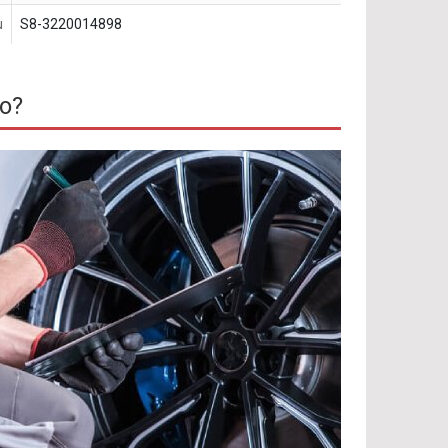
u
S8-3220014898
o?