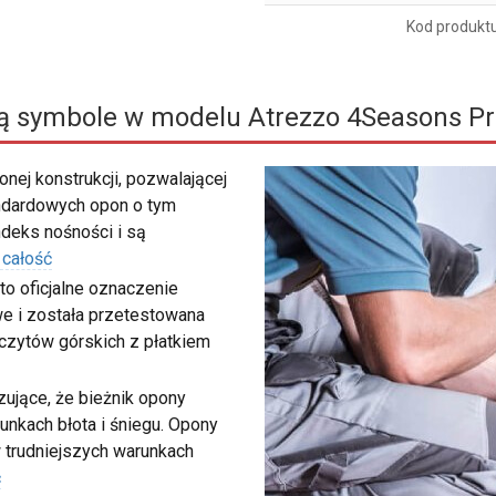
Kod produkt
ą symbole w modelu Atrezzo 4Seasons Pr
nej konstrukcji, pozwalającej
ndardowych opon o tym
deks nośności i są
 całość
to oficjalne oznaczenie
e i została przetestowana
zczytów górskich z płatkiem
ujące, że bieżnik opony
unkach błota i śniegu. Opony
 trudniejszych warunkach
ć