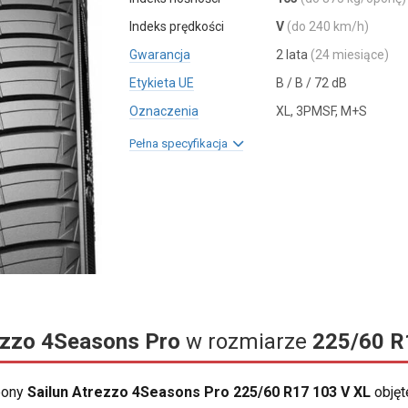
Indeks prędkości
V
(do 240 km/h)
Gwarancja
2 lata
(24 miesiące)
Etykieta UE
B / B / 72 dB
Oznaczenia
XL, 3PMSF, M+S
Pełna specyfikacja
ezzo 4Seasons Pro
w rozmiarze
225/60 R
opony
Sailun Atrezzo 4Seasons Pro 225/60 R17 103 V XL
objęt