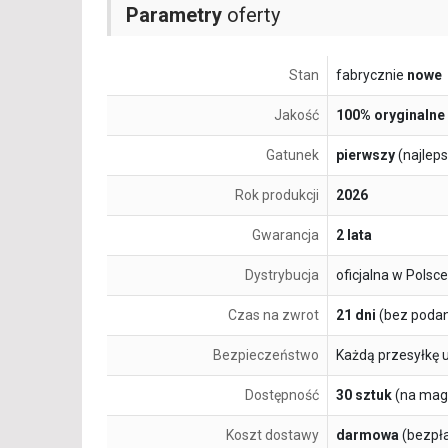
Parametry
oferty
Stan
fabrycznie
nowe
Jakość
100% oryginalne
Gatunek
pierwszy
(najlep
Rok produkcji
2026
Gwarancja
2 lata
Dystrybucja
oficjalna w Polsce
Czas na zwrot
21 dni
(bez podan
Bezpieczeństwo
Każdą przesyłkę 
Dostępność
30 sztuk
(na mag
Koszt dostawy
darmowa
(bezpł