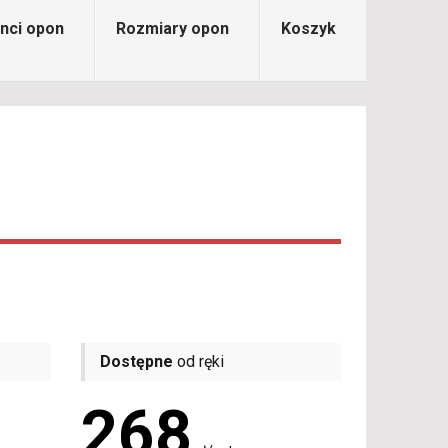
nci opon
Rozmiary opon
Koszyk
Dostępne
od ręki
268