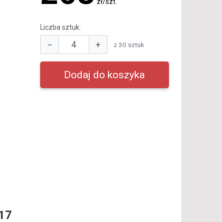
zł/szt.
Liczba sztuk:
−
+
z 30 sztuk
17