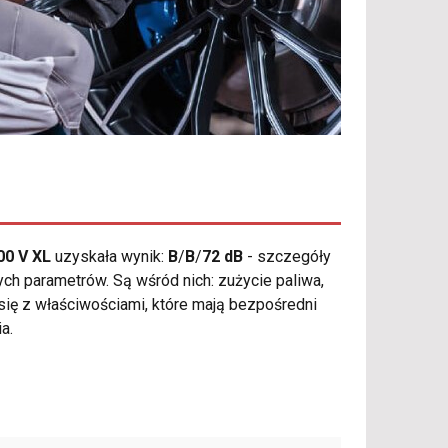
00 V XL
uzyskała wynik:
B
/
B
/
72 dB
- szczegóły
ch parametrów. Są wśród nich: zużycie paliwa,
się z właściwościami, które mają bezpośredni
a.