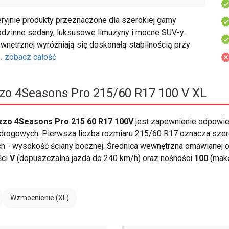
yjnie produkty przeznaczone dla szerokiej gamy
odzinne sedany, luksusowe limuzyny i mocne SUV-y.
nętrznej wyróżniają się doskonałą stabilnością przy
..
zobacz całość
zzo 4Seasons Pro 215/60 R17 100 V XL
zzo 4Seasons Pro 215 60 R17 100V
jest zapewnienie odpowie
ogowych. Pierwsza liczba rozmiaru 215/60 R17 oznacza szerok
ch - wysokość ściany bocznej. Średnica wewnętrzna omawianej 
ści
V
(dopuszczalna jazda do 240 km/h) oraz nośności
100
(maks
Wzmocnienie (XL)