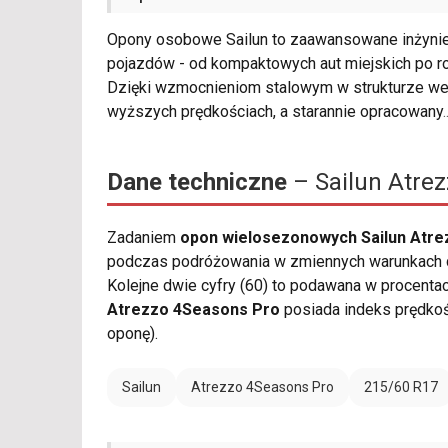
Opony osobowe Sailun to zaawansowane inżynier
pojazdów - od kompaktowych aut miejskich po r
Dzięki wzmocnieniom stalowym w strukturze wew
wyższych prędkościach, a starannie opracowany
.
Dane techniczne
– Sailun Atre
Zadaniem
opon wielosezonowych Sailun Atre
podczas podróżowania w zmiennych warunkach dr
Kolejne dwie cyfry (60) to podawana w procenta
Atrezzo 4Seasons Pro
posiada indeks prędko
oponę).
Sailun
Atrezzo 4Seasons Pro
215/60 R17