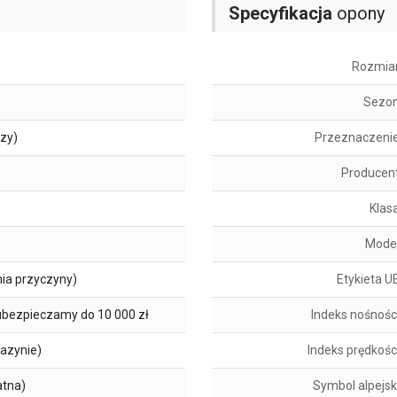
Specyfikacja
opony
Rozmia
Sezo
szy)
Przeznaczeni
Producen
Klas
Mode
ia przyczyny)
Etykieta U
ubezpieczamy do 10 000 zł
Indeks nośnośc
azynie)
Indeks prędkośc
atna)
Symbol alpejsk