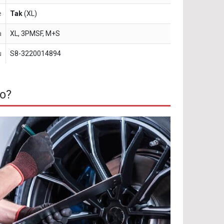
e
Tak
(XL)
a
XL, 3PMSF, M+S
u
S8-3220014894
o?