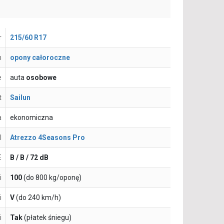
r
215/60 R17
n
opony całoroczne
e
auta
osobowe
t
Sailun
a
ekonomiczna
l
Atrezzo 4Seasons Pro
E
B / B / 72 dB
i
100
(do 800 kg/oponę)
i
V
(do 240 km/h)
i
Tak
(płatek śniegu)