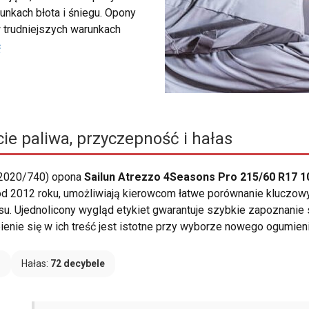
unkach błota i śniegu. Opony
 trudniejszych warunkach
ć
ie paliwa, przyczepność i hałas
 2020/740) opona
Sailun Atrezzo 4Seasons Pro 215/60 R17 1
 od 2012 roku, umożliwiają kierowcom łatwe porównanie kluczowy
su. Ujednolicony wygląd etykiet gwarantuje szybkie zapoznanie 
enie się w ich treść jest istotne przy wyborze nowego ogumieni
B
Hałas:
72 decybele