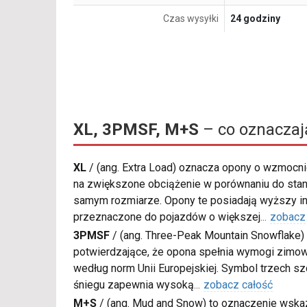
Czas wysyłki
24 godziny
XL, 3PMSF, M+S
– co oznaczaj
XL
/
(ang. Extra Load) oznacza opony o wzmocnio
na zwiększone obciążenie w porównaniu do sta
samym rozmiarze. Opony te posiadają wyższy in
przeznaczone do pojazdów o większej
...
zobacz
3PMSF
/
(ang. Three-Peak Mountain Snowflake) 
potwierdzające, że opona spełnia wymogi zimow
według norm Unii Europejskiej. Symbol trzech s
śniegu zapewnia wysoką
...
zobacz całość
M+S
/
(ang. Mud and Snow) to oznaczenie wskaz