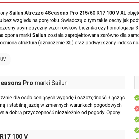
opony
Sailun Atrezzo 4Seasons Pro 215/60 R17 100 V XL
objęt
 bez względu na porę roku. Świadczą o tym takie cechy jak p
oczesny asymetryczny wzór rowków bieżnika czy homologacja 
na opona marki
Sailun
została zaprojektowana zarówno dla samo
ocniona struktura (oznaczenie
XL
) oraz podwyższony indeks n
SUV
Seasons Pro
marki Sailun
zanie dla osób ceniących wygodę i oszczędność. Łącząc
czną i stabilną jazdę w zmiennych warunkach pogodowych.
wnia dobrą przyczepność niezależnie od pogody. Opony
 R17 100 V