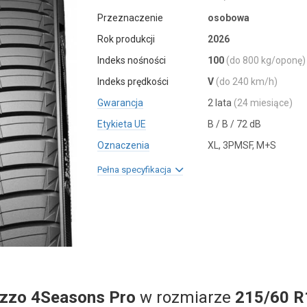
Przeznaczenie
osobowa
Rok produkcji
2026
Indeks nośności
100
(do 800 kg/oponę)
Indeks prędkości
V
(do 240 km/h)
Gwarancja
2 lata
(24 miesiące)
Etykieta UE
B / B / 72 dB
Oznaczenia
XL, 3PMSF, M+S
Pełna specyfikacja
ezzo 4Seasons Pro
w rozmiarze
215/60 R