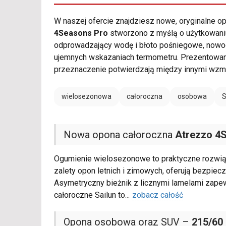
W naszej ofercie znajdziesz nowe, oryginalne 
4Seasons Pro
stworzono z myślą o użytkowaniu
odprowadzający wodę i błoto pośniegowe, now
ujemnych wskazaniach termometru. Prezentowa
przeznaczenie potwierdzają między innymi wzm
wielosezonowa
całoroczna
osobowa
Nowa opona całoroczna
Atrezzo 4
Ogumienie wielosezonowe to praktyczne rozwią
zalety opon letnich i zimowych, oferują bezpie
Asymetryczny bieżnik z licznymi lamelami zape
całoroczne Sailun to
...
zobacz całość
Opona osobowa oraz SUV –
215/60