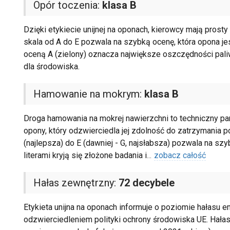
Opór toczenia:
klasa B
Dzięki etykiecie unijnej na oponach, kierowcy mają prosty
skala od A do E pozwala na szybką ocenę, która opona j
oceną A (zielony) oznacza największe oszczędności paliwo
dla środowiska.
Hamowanie na mokrym:
klasa B
Droga hamowania na mokrej nawierzchni to techniczny pa
opony, który odzwierciedla jej zdolność do zatrzymania 
(najlepsza) do E (dawniej - G, najsłabsza) pozwala na sz
literami kryją się złożone badania i
...
zobacz całość
Hałas zewnętrzny:
72 decybele
Etykieta unijna na oponach informuje o poziomie hałasu e
odzwierciedleniem polityki ochrony środowiska UE. Hałas 