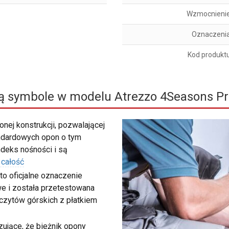
Wzmocnieni
Oznaczeni
Kod produkt
ą symbole w modelu Atrezzo 4Seasons Pr
nej konstrukcji, pozwalającej
ndardowych opon o tym
deks nośności i są
 całość
to oficjalne oznaczenie
e i została przetestowana
zczytów górskich z płatkiem
ujące, że bieżnik opony