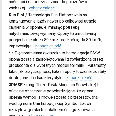
nośności i są przeznaczone do pojazdów o
większej
...
zobacz całość
Run Flat
/
Technologia Run Flat pozwala na
kontynuowanie jazdy nawet po całkowitej utracie
ciśnienia w oponie, eliminując potrzebę
natychmiastowej wymiany. Opony te umożliwiają
przejechanie około 80 km z prędkością do 80 km/h,
zapewniając
...
zobacz całość
*
/
Pięcioramienna gwiazdka to homologacja BMW -
opona została zaprojektowana i zatwierdzona przez
producenta dla wybranych modeli tej marki. Parametry
takie jak przyczepność, hałas i opory toczenia zostały
dostrojone do charakterystyki
...
zobacz całość
3PMSF
/
(ang. Three-Peak Mountain Snowflake) to
oficjalne oznaczenie potwierdzające, że opona
spełnia wymogi zimowe i została przetestowana
według norm Unii Europejskiej. Symbol trzech
szczytów górskich z płatkiem śniegu zapewnia
wysoką
...
zobacz całość