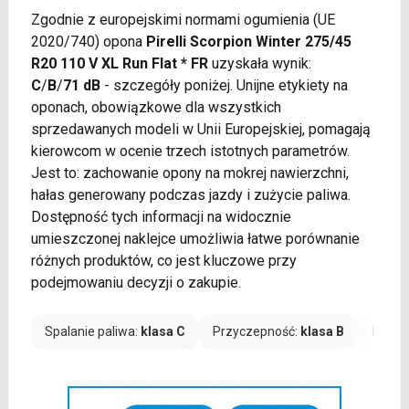
Zgodnie z europejskimi normami ogumienia (UE
2020/740) opona
Pirelli Scorpion Winter 275/45
R20 110 V XL Run Flat * FR
uzyskała wynik:
C
/
B
/
71 dB
- szczegóły poniżej. Unijne etykiety na
oponach, obowiązkowe dla wszystkich
sprzedawanych modeli w Unii Europejskiej, pomagają
kierowcom w ocenie trzech istotnych parametrów.
Jest to: zachowanie opony na mokrej nawierzchni,
hałas generowany podczas jazdy i zużycie paliwa.
Dostępność tych informacji na widocznie
umieszczonej naklejce umożliwia łatwe porównanie
różnych produktów, co jest kluczowe przy
podejmowaniu decyzji o zakupie.
Spalanie paliwa:
klasa C
Przyczepność:
klasa B
Hałas