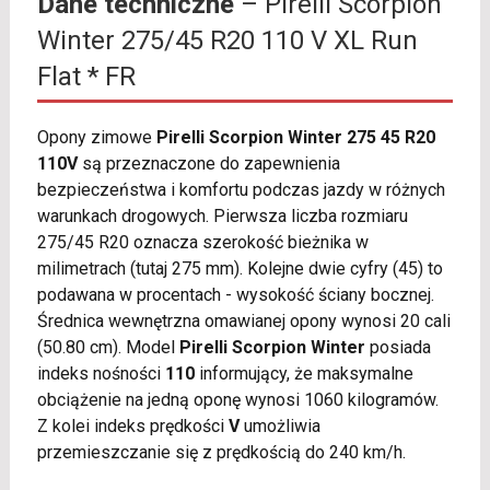
Dane techniczne
– Pirelli Scorpion
Winter 275/45 R20 110 V XL Run
Flat * FR
Opony zimowe
Pirelli Scorpion Winter 275 45 R20
110V
są przeznaczone do zapewnienia
bezpieczeństwa i komfortu podczas jazdy w różnych
warunkach drogowych. Pierwsza liczba rozmiaru
275/45 R20 oznacza szerokość bieżnika w
milimetrach (tutaj 275 mm). Kolejne dwie cyfry (45) to
podawana w procentach - wysokość ściany bocznej.
Średnica wewnętrzna omawianej opony wynosi 20 cali
(50.80 cm). Model
Pirelli Scorpion Winter
posiada
indeks nośności
110
informujący, że maksymalne
obciążenie na jedną oponę wynosi 1060 kilogramów.
Z kolei indeks prędkości
V
umożliwia
przemieszczanie się z prędkością do 240 km/h.