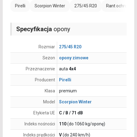
Pirelli
Scorpion Winter
275/45 R20
Rant ochronny (
Specyfikacja
opony
Rozmiar
275/45 R20
Sezon
opony zimowe
Przeznaczenie
auta
4x4
Producent
Pirelli
Klasa
premium
Model
Scorpion Winter
Etykieta UE
C / B / 71 dB
Indeks nośności
110
(do 1060 kg/oponę)
Indeks prędkości
V
(do 240 km/h)