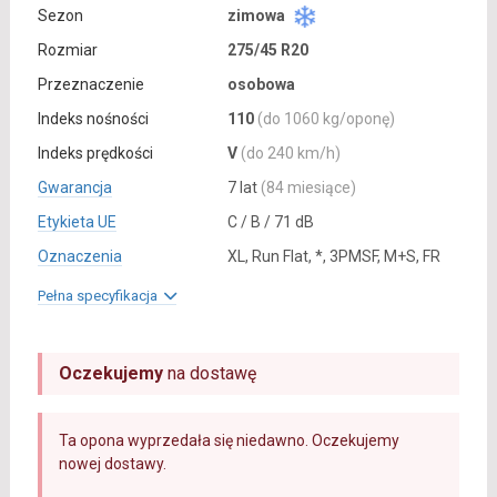
Sezon
zimowa
Rozmiar
275/45 R20
Przeznaczenie
osobowa
Indeks nośności
110
(do 1060 kg/oponę)
Indeks prędkości
V
(do 240 km/h)
Gwarancja
7 lat
(84 miesiące)
Etykieta UE
C / B / 71 dB
Oznaczenia
XL, Run Flat, *, 3PMSF, M+S, FR
Pełna specyfikacja
Oczekujemy
na dostawę
Ta opona wyprzedała się niedawno. Oczekujemy
nowej dostawy.