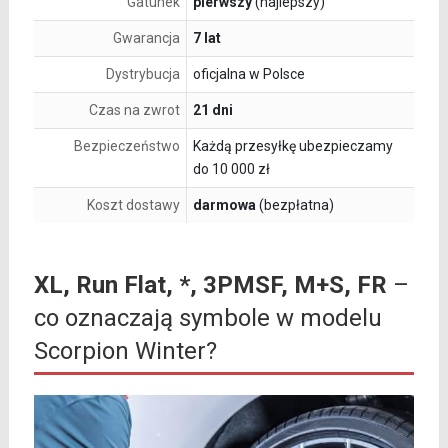
Gatunek
pierwszy
(najlepszy)
Gwarancja
7 lat
Dystrybucja
oficjalna w Polsce
Czas na zwrot
21 dni
Bezpieczeństwo
Każdą przesyłkę ubezpieczamy
do 10 000 zł
Koszt dostawy
darmowa
(bezpłatna)
XL, Run Flat, *, 3PMSF, M+S, FR
–
co oznaczają symbole w modelu
Scorpion Winter?