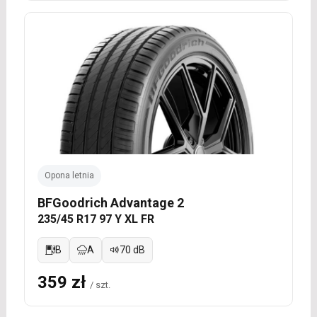
Opona letnia
BFGoodrich Advantage 2
235/45 R17 97 Y XL FR
B
A
70 dB
359 zł
/ szt.