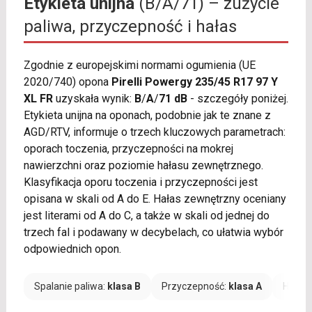
Etykieta unijna
(B/A/71) – zużycie
paliwa, przyczepność i hałas
Zgodnie z europejskimi normami ogumienia (UE
2020/740) opona
Pirelli Powergy 235/45 R17 97 Y
XL FR
uzyskała wynik:
B
/
A
/
71 dB
- szczegóły poniżej.
Etykieta unijna na oponach, podobnie jak te znane z
AGD/RTV, informuje o trzech kluczowych parametrach:
oporach toczenia, przyczepności na mokrej
nawierzchni oraz poziomie hałasu zewnętrznego.
Klasyfikacja oporu toczenia i przyczepności jest
opisana w skali od A do E. Hałas zewnętrzny oceniany
jest literami od A do C, a także w skali od jednej do
trzech fal i podawany w decybelach, co ułatwia wybór
odpowiednich opon.
Spalanie paliwa:
klasa B
Przyczepność:
klasa A
Hałas: