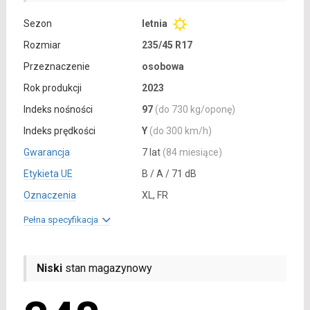
Sezon
letnia
Rozmiar
235/45 R17
Przeznaczenie
osobowa
Rok produkcji
2023
Indeks nośności
97
(do 730 kg/oponę)
Indeks prędkości
Y
(do 300 km/h)
Gwarancja
7 lat
(84 miesiące)
Etykieta UE
B / A / 71 dB
Oznaczenia
XL, FR
Pełna specyfikacja
Niski
stan magazynowy