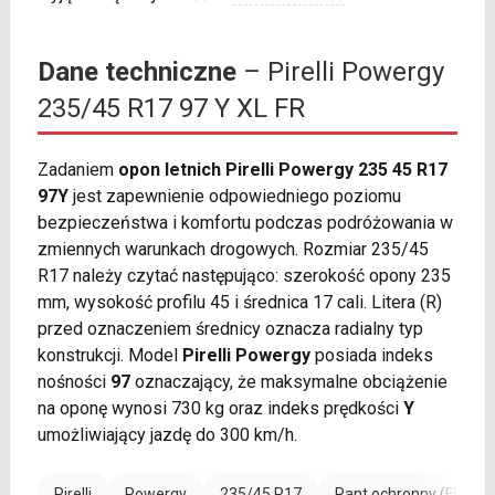
Dane techniczne
– Pirelli Powergy
235/45 R17 97 Y XL FR
Zadaniem
opon letnich Pirelli Powergy 235 45 R17
97Y
jest zapewnienie odpowiedniego poziomu
bezpieczeństwa i komfortu podczas podróżowania w
zmiennych warunkach drogowych. Rozmiar 235/45
R17 należy czytać następująco: szerokość opony 235
mm, wysokość profilu 45 i średnica 17 cali. Litera (R)
przed oznaczeniem średnicy oznacza radialny typ
konstrukcji. Model
Pirelli Powergy
posiada indeks
nośności
97
oznaczający, że maksymalne obciążenie
na oponę wynosi 730 kg oraz indeks prędkości
Y
umożliwiający jazdę do 300 km/h.
Pirelli
Powergy
235/45 R17
Rant ochronny (FR)