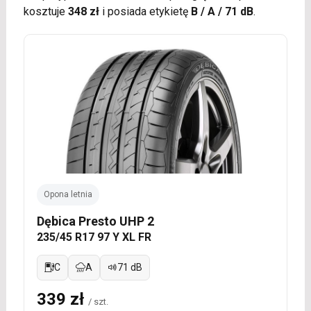
kosztuje
348 zł
i posiada etykietę
B / A / 71 dB
.
Opona letnia
Dębica Presto UHP 2
235/45 R17 97 Y XL FR
C
A
71 dB
339 zł
/ szt.