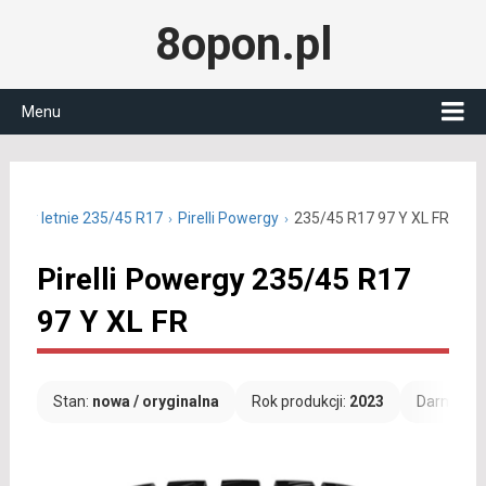
8opon.pl
Menu
Opony letnie 235/45 R17
Pirelli Powergy
235/45 R17 97 Y XL FR
Pirelli Powergy 235/45 R17
97 Y XL FR
Stan:
nowa / oryginalna
Rok produkcji:
2023
Darmowa 