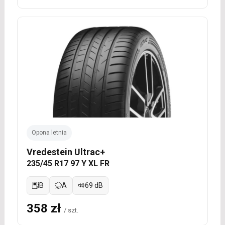
Opona letnia
Vredestein Ultrac+
235/45 R17 97 Y XL FR
B
A
69 dB
358 zł
/ szt.