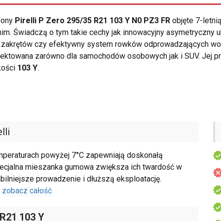
opony
Pirelli P Zero 295/35 R21 103 Y N0 PZ3 FR
objęte 7-letn
im. Świadczą o tym takie cechy jak innowacyjny asymetryczny 
a zakrętów czy efektywny system rowków odprowadzających wo
jektowana zarówno dla samochodów osobowych jak i SUV. Jej p
kości
103 Y
.
lli
emperaturach powyżej 7°C zapewniają doskonałą
Specjalna mieszanka gumowa zwiększa ich twardość w
bilniejsze prowadzenie i dłuższą eksploatację.
zobacz całość
 R21 103 Y