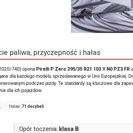
ie paliwa, przyczepność i hałas
 2020/740) opona
Pirelli P Zero 295/35 R21 103 Y N0 PZ3 FR
u
ane dla każdego modelu sprzedawanego w Unii Europejskiej. Dos
 generowanym podczas jazdy. Te standardy są kluczowe dla zap
ia dla ich pojazdów.
A
Hałas:
71 decybeli
Opór toczenia:
klasa B