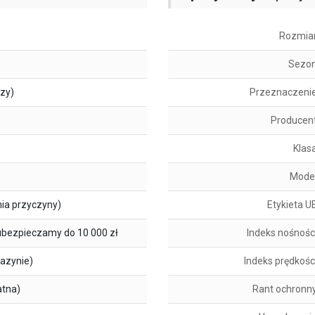
Rozmia
Sezo
szy)
Przeznaczeni
Producen
Klas
Mode
ia przyczyny)
Etykieta U
ubezpieczamy do 10 000 zł
Indeks nośnośc
azynie)
Indeks prędkośc
atna)
Rant ochronn