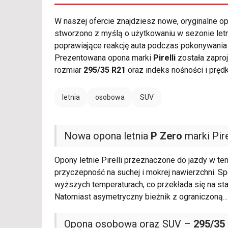
W naszej ofercie znajdziesz nowe, oryginalne 
stworzono z myślą o użytkowaniu w sezonie letn
poprawiające reakcję auta podczas pokonywani
Prezentowana opona marki
Pirelli
została zapro
rozmiar
295/35 R21
oraz indeks nośności i pręd
letnia
osobowa
SUV
Nowa opona letnia
P Zero
marki Pire
Opony letnie Pirelli przeznaczone do jazdy w t
przyczepność na suchej i mokrej nawierzchni. 
wyższych temperaturach, co przekłada się na sta
Natomiast asymetryczny bieżnik z ograniczoną
...
Opona osobowa oraz SUV –
295/35