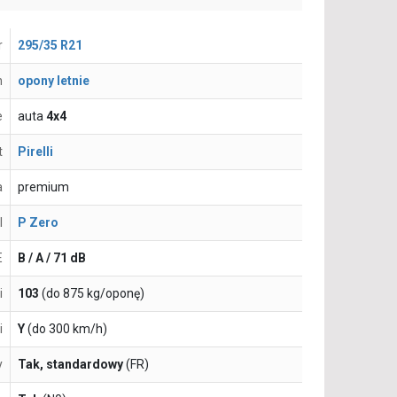
r
295/35 R21
n
opony letnie
e
auta
4x4
t
Pirelli
a
premium
l
P Zero
E
B / A / 71 dB
i
103
(do 875 kg/oponę)
i
Y
(do 300 km/h)
y
Tak, standardowy
(FR)