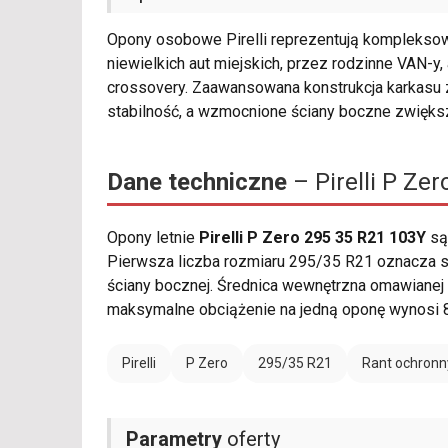
Opony osobowe Pirelli reprezentują kompleksow
niewielkich aut miejskich, przez rodzinne VAN-y
crossovery. Zaawansowana konstrukcja karkas
stabilność, a wzmocnione ściany boczne zwięks
Dane techniczne
– Pirelli P Ze
Opony letnie
Pirelli P Zero 295 35 R21 103Y
są
Pierwsza liczba rozmiaru 295/35 R21 oznacza sz
ściany bocznej. Średnica wewnętrzna omawianej 
maksymalne obciążenie na jedną oponę wynosi 8
Pirelli
P Zero
295/35 R21
Rant ochronn
Parametry
oferty