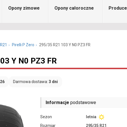
Opony zimowe
Opony całoroczne
Produce
 R21
Pirelli P Zero
295/35 R21 103 Y N0 PZ3 FR
 103 Y N0 PZ3 FR
026
Darmowa dostawa:
3 dni
Informacje
podstawowe
Sezon
letnia
Rozmiar
295/35 R21