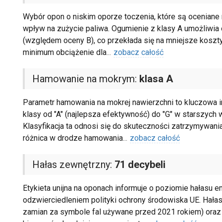
Wybór opon o niskim oporze toczenia, które są oceniane n
wpływ na zużycie paliwa. Ogumienie z klasy A umożliwia 
(względem oceny B), co przekłada się na mniejsze koszt
minimum obciążenie dla
...
zobacz całość
Hamowanie na mokrym:
klasa A
Parametr hamowania na mokrej nawierzchni to kluczowa in
klasy od "A" (najlepsza efektywność) do "G" w starszych w
Klasyfikacja ta odnosi się do skuteczności zatrzymywania
różnica w drodze hamowania
...
zobacz całość
Hałas zewnętrzny:
71 decybeli
Etykieta unijna na oponach informuje o poziomie hałasu e
odzwierciedleniem polityki ochrony środowiska UE. Hałas 
zamian za symbole fal używane przed 2021 rokiem) oraz 