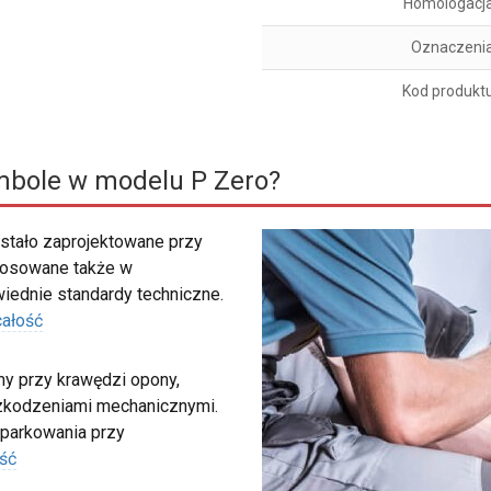
Homologacj
Oznaczeni
Kod produkt
mbole w modelu P Zero?
stało zaprojektowane przy
tosowane także w
iednie standardy techniczne.
całość
my przy krawędzi opony,
szkodzeniami mechanicznymi.
 parkowania przy
ść