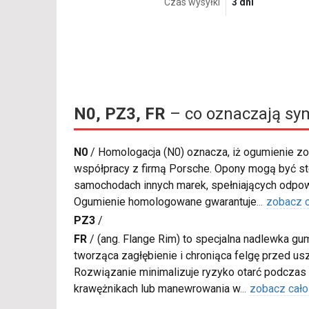
Czas wysyłki
3 dni
N0, PZ3, FR
– co oznaczają sy
N0
/
Homologacja (N0) oznacza, iż ogumienie zo
współpracy z firmą Porsche. Opony mogą być s
samochodach innych marek, spełniających odpow
Ogumienie homologowane gwarantuje
...
zobacz 
PZ3
/
FR
/
(ang. Flange Rim) to specjalna nadlewka gu
tworząca zagłębienie i chroniąca felgę przed u
Rozwiązanie minimalizuje ryzyko otarć podczas
krawężnikach lub manewrowania w
...
zobacz cało