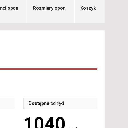
nci opon
Rozmiary opon
Koszyk
Dostępne
od ręki
1040