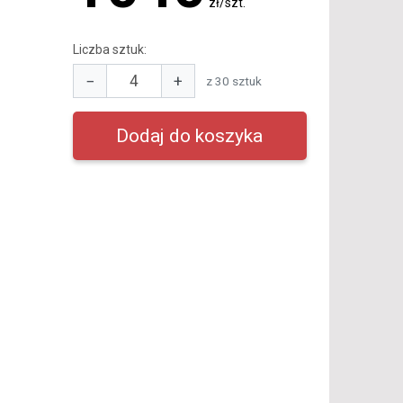
zł/szt.
Liczba sztuk:
−
+
z 30 sztuk