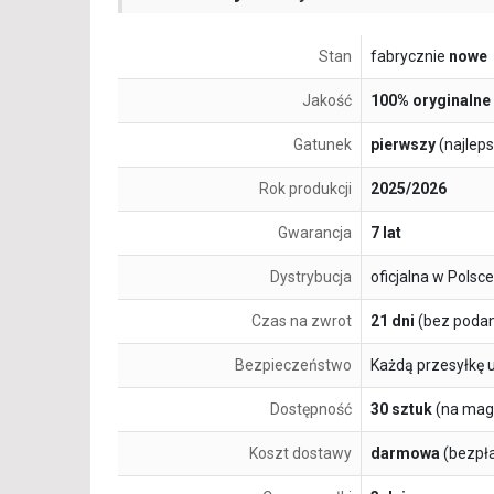
Stan
fabrycznie
nowe
Jakość
100% oryginalne
Gatunek
pierwszy
(najlep
Rok produkcji
2025/2026
Gwarancja
7 lat
Dystrybucja
oficjalna w Polsce
Czas na zwrot
21 dni
(bez podan
Bezpieczeństwo
Każdą przesyłkę 
Dostępność
30 sztuk
(na mag
Koszt dostawy
darmowa
(bezpł