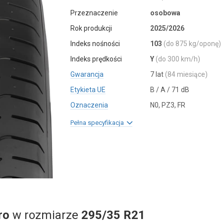
Przeznaczenie
osobowa
Rok produkcji
2025/2026
Indeks nośności
103
(do 875 kg/oponę)
Indeks prędkości
Y
(do 300 km/h)
Gwarancja
7 lat
(84 miesiące)
Etykieta UE
B / A / 71 dB
Oznaczenia
N0, PZ3, FR
Pełna specyfikacja
ro
w rozmiarze
295/35 R21