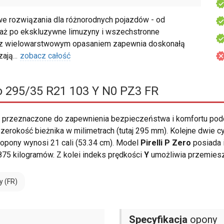
e rozwiązania dla różnorodnych pojazdów - od
, aż po ekskluzywne limuzyny i wszechstronne
u z wielowarstwowym opasaniem zapewnia doskonałą
zają
...
zobacz całość
ro 295/35 R21 103 Y N0 PZ3 FR
 przeznaczone do zapewnienia bezpieczeństwa i komfortu podc
erokość bieżnika w milimetrach (tutaj 295 mm). Kolejne dwie c
opony wynosi 21 cali (53.34 cm). Model
Pirelli P Zero
posiada 
75 kilogramów. Z kolei indeks prędkości
Y
umożliwia przemiesz
y (FR)
Specyfikacja
opony