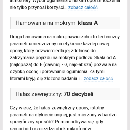
atmosfery. Wybór ogumienia o niskim oporze toczenia
nie tylko przynosi korzyści
...
zobacz całość
Hamowanie na mokrym:
klasa A
Droga hamowania na mokrej nawierzchni to techniczny
parametr umieszczony na etykiecie każdej nowej
opony, który odzwierciedla jej zdolność do
zatrzymania pojazdu na mokrym podłożu. Skala od A
(najlepsza) do E (dawniej - G, najsłabsza) pozwala na
szybką ocenę i porównanie ogumienia. Za tymi
literami kryją się złożone badania i
...
zobacz całość
Hałas zewnętrzny:
70 decybeli
Czy wiesz, że hałas zewnętrzny opony, istotny
parametr na etykiecie unijnej, jest mierzony w bardzo
specyficzny sposób? Pomiar odbywa się, gdy
samochód przejeżdża obok mikrofonów