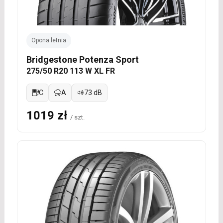
Opona letnia
Bridgestone Potenza Sport
275/50 R20 113 W XL FR
C
A
73 dB
1019 zł
/ szt.