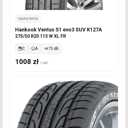
Opona letnia
Hankook Ventus S1 evo3 SUV K127A
275/50 R20 113 W XL FR
C
A
73 dB
1008 zł
/ szt.