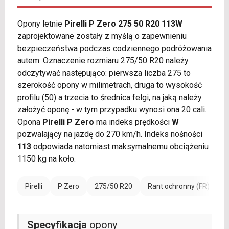
Opony letnie
Pirelli P Zero 275 50 R20 113W
zaprojektowane zostały z myślą o zapewnieniu
bezpieczeństwa podczas codziennego podróżowania
autem. Oznaczenie rozmiaru 275/50 R20 należy
odczytywać następująco: pierwsza liczba 275 to
szerokość opony w milimetrach, druga to wysokość
profilu (50) a trzecia to średnica felgi, na jaką należy
założyć oponę - w tym przypadku wynosi ona 20 cali.
Opona
Pirelli P Zero
ma indeks prędkości
W
pozwalający na jazdę do 270 km/h. Indeks nośności
113
odpowiada natomiast maksymalnemu obciążeniu
1150 kg na koło.
Pirelli
P Zero
275/50 R20
Rant ochronny (FR)
W
Specyfikacja
opony