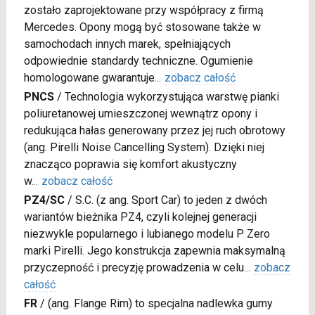
zostało zaprojektowane przy współpracy z firmą
Mercedes. Opony mogą być stosowane także w
samochodach innych marek, spełniających
odpowiednie standardy techniczne. Ogumienie
homologowane gwarantuje
...
zobacz całość
PNCS
/
Technologia wykorzystująca warstwę pianki
poliuretanowej umieszczonej wewnątrz opony i
redukująca hałas generowany przez jej ruch obrotowy
(ang. Pirelli Noise Cancelling System). Dzięki niej
znacząco poprawia się komfort akustyczny
w
...
zobacz całość
PZ4/SC
/
S.C. (z ang. Sport Car) to jeden z dwóch
wariantów bieżnika PZ4, czyli kolejnej generacji
niezwykle popularnego i lubianego modelu P Zero
marki Pirelli. Jego konstrukcja zapewnia maksymalną
przyczepność i precyzję prowadzenia w celu
...
zobacz
całość
FR
/
(ang. Flange Rim) to specjalna nadlewka gumy