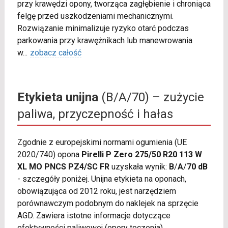
przy krawędzi opony, tworząca zagłębienie i chroniąca
felgę przed uszkodzeniami mechanicznymi.
Rozwiązanie minimalizuje ryzyko otarć podczas
parkowania przy krawężnikach lub manewrowania
w
...
zobacz całość
Etykieta unijna
(B/A/70) – zużycie
paliwa, przyczepność i hałas
Zgodnie z europejskimi normami ogumienia (UE
2020/740) opona
Pirelli P Zero 275/50 R20 113 W
XL MO PNCS PZ4/SC FR
uzyskała wynik:
B
/
A
/
70 dB
- szczegóły poniżej. Unijna etykieta na oponach,
obowiązująca od 2012 roku, jest narzędziem
porównawczym podobnym do naklejek na sprzęcie
AGD. Zawiera istotne informacje dotyczące
efektywności paliwowej (opory toczenia),