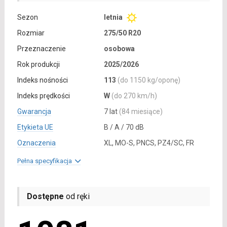
Sezon
letnia
Rozmiar
275/50 R20
Przeznaczenie
osobowa
Rok produkcji
2025/2026
Indeks nośności
113
(do 1150 kg/oponę)
Indeks prędkości
W
(do 270 km/h)
Gwarancja
7 lat
(84 miesiące)
Etykieta UE
B / A / 70 dB
Oznaczenia
XL, MO-S, PNCS, PZ4/SC, FR
Pełna specyfikacja
Dostępne
od ręki