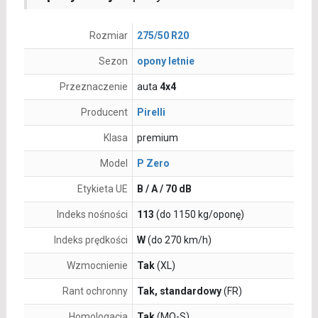
Rozmiar
275/50 R20
Sezon
opony letnie
Przeznaczenie
auta
4x4
Producent
Pirelli
Klasa
premium
Model
P Zero
Etykieta UE
B / A / 70 dB
Indeks nośności
113
(do 1150 kg/oponę)
Indeks prędkości
W
(do 270 km/h)
Wzmocnienie
Tak
(XL)
Rant ochronny
Tak, standardowy
(FR)
Homologacja
Tak
(MO-S)