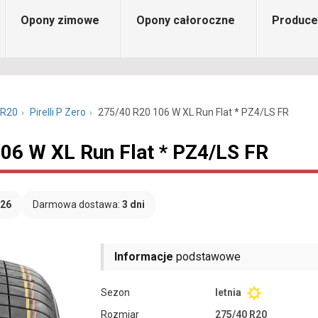
Opony zimowe
Opony całoroczne
Produce
 R20
Pirelli P Zero
275/40 R20 106 W XL Run Flat * PZ4/LS FR
106 W XL Run Flat * PZ4/LS FR
026
Darmowa dostawa:
3 dni
Informacje
podstawowe
Sezon
letnia
Rozmiar
275/40 R20