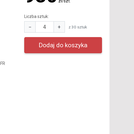
zł/szt.
Liczba sztuk:
−
+
z 30 sztuk
 FR