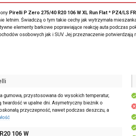
opony
Pirelli P Zero 275/40 R20 106 W XL Run Flat * PZ4/LS FR
e letnim. Świadczą o tym takie cechy jak wytrzymała mieszank
ztywne elementy barkowe poprawiające reakcję auta podczas p
chodów osobowych jak i SUV. Jej przeznaczenie potwierdzają m
lli
nka gumowa, przystosowana do wysokich temperatur,
 twardość w upalne dni. Asymetryczny bieżnik o
 doskonałą przyczepność, nawet podczas deszczu, a
ałość
 R20 106 W