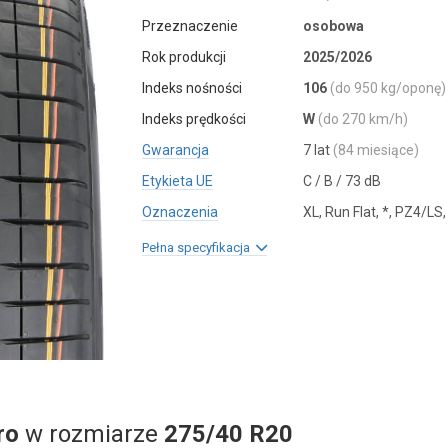
Przeznaczenie
osobowa
Rok produkcji
2025/2026
Indeks nośności
106
(do 950 kg/oponę)
Indeks prędkości
W
(do 270 km/h)
Gwarancja
7 lat
(84 miesiące)
Etykieta UE
C / B / 73 dB
Oznaczenia
XL, Run Flat, *, PZ4/LS,
Pełna specyfikacja
ro
w rozmiarze
275/40 R20