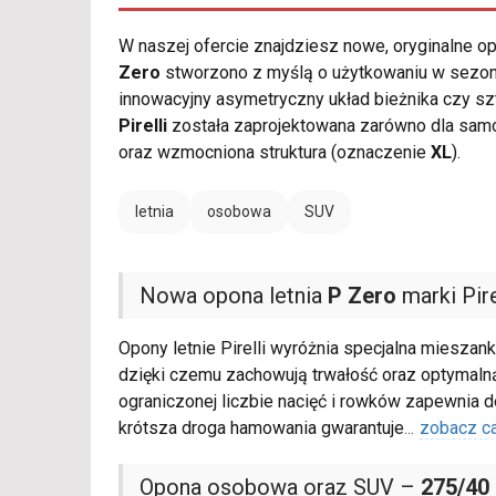
W naszej ofercie znajdziesz nowe, oryginalne 
Zero
stworzono z myślą o użytkowaniu w sezoni
innowacyjny asymetryczny układ bieżnika czy s
Pirelli
została zaprojektowana zarówno dla samo
oraz wzmocniona struktura (oznaczenie
XL
).
letnia
osobowa
SUV
Nowa opona letnia
P Zero
marki Pire
Opony letnie Pirelli wyróżnia specjalna miesza
dzięki czemu zachowują trwałość oraz optymalną
ograniczonej liczbie nacięć i rowków zapewnia
krótsza droga hamowania gwarantuje
...
zobacz c
Opona osobowa oraz SUV –
275/40