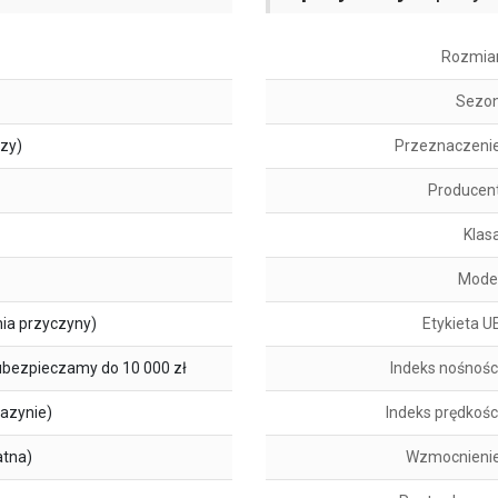
Rozmia
Sezo
szy)
Przeznaczeni
Producen
Klas
Mode
ia przyczyny)
Etykieta U
ubezpieczamy do 10 000 zł
Indeks nośnośc
azynie)
Indeks prędkośc
atna)
Wzmocnieni