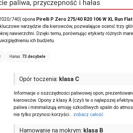
ie paliwa, przyczepność i hałas
 2020/740) opona
Pirelli P Zero 275/40 R20 106 W XL Run Fla
o kluczowe narzędzie dla kierowców, pozwalające ocenić trzy głó
ej nawierzchni. Dzięki temu, porównując etykiety różnych mare
względnieniu ich budżetu.
B
Hałas:
73 decybele
Opór toczenia:
klasa C
Informacje o oszczędności paliwowej opon, prezentowane 
kierowców. Opony z klasy A (czyli te o najlepszej efekty
paliwa i minimalizują emisję szkodliwych spalin do atmo
nie tylko przynosi korzyści
...
zobacz całość
Hamowanie na mokrym:
klasa B