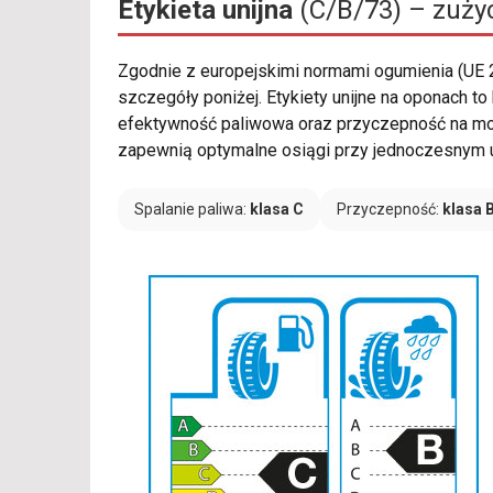
Etykieta unijna
(C/B/73) – zużyc
Zgodnie z europejskimi normami ogumienia (UE
szczegóły poniżej. Etykiety unijne na oponach t
efektywność paliwowa oraz przyczepność na mokr
zapewnią optymalne osiągi przy jednoczesnym u
Spalanie paliwa:
klasa C
Przyczepność:
klasa 