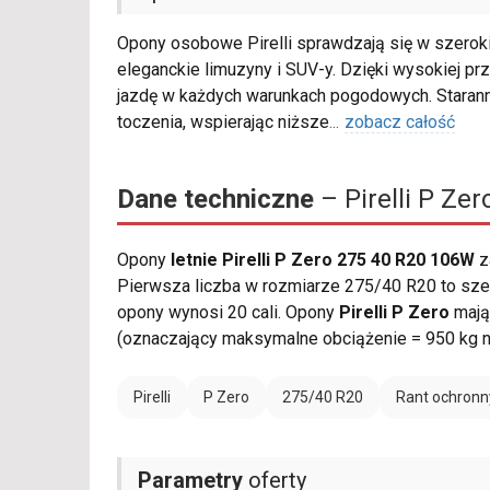
Opony osobowe Pirelli sprawdzają się w szerok
eleganckie limuzyny i SUV-y. Dzięki wysokiej p
jazdę w każdych warunkach pogodowych. Starann
toczenia, wspierając niższe
...
zobacz całość
Dane techniczne
– Pirelli P Ze
Opony
letnie Pirelli P Zero 275 40 R20 106W
z
Pierwsza liczba w rozmiarze 275/40 R20 to szer
opony wynosi 20 cali. Opony
Pirelli P Zero
mają
(oznaczający maksymalne obciążenie = 950 kg n
Pirelli
P Zero
275/40 R20
Rant ochronn
Parametry
oferty