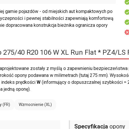
iej gamie pojazdów - od miejskich aut kompaktowych po
rzyczepności i pewnej stabilności zapewniają komfortową
ie dopracowana konstrukcja bieżnika ogranicza opory
ro 275/40 R20 106 W XL Run Flat * PZ4/LS 
aprojektowane zostały z myślą o zapewnieniu bezpieczeństwa
okość opony podawana w milimetrach (tutaj 275 mm). Wysokość 
 indeks prędkości
W
(informujący o dopuszczalnej szybkości = 
a jedną oponę).
y (FR)
Wzmocnienie (XL)
Specyfikacja
opony