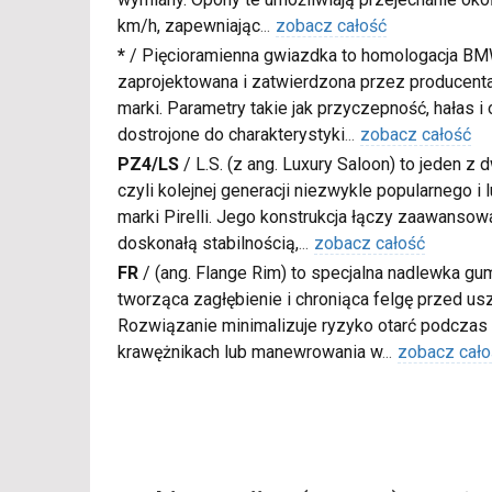
km/h, zapewniając
...
zobacz całość
*
/
Pięcioramienna gwiazdka to homologacja BM
zaprojektowana i zatwierdzona przez producenta
marki. Parametry takie jak przyczepność, hałas i
dostrojone do charakterystyki
...
zobacz całość
PZ4/LS
/
L.S. (z ang. Luxury Saloon) to jeden z
czyli kolejnej generacji niezwykle popularnego i
marki Pirelli. Jego konstrukcja łączy zaawanso
doskonałą stabilnością,
...
zobacz całość
FR
/
(ang. Flange Rim) to specjalna nadlewka gu
tworząca zagłębienie i chroniąca felgę przed u
Rozwiązanie minimalizuje ryzyko otarć podczas
krawężnikach lub manewrowania w
...
zobacz cało