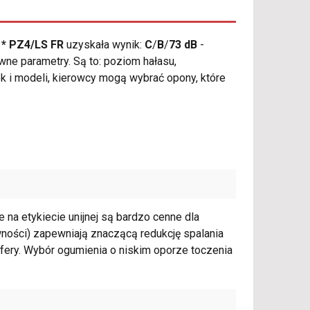
t * PZ4/LS FR
uzyskała wynik:
C
/
B
/
73 dB
-
wne parametry. Są to: poziom hałasu,
k i modeli, kierowcy mogą wybrać opony, które
na etykiecie unijnej są bardzo cenne dla
wności) zapewniają znaczącą redukcję spalania
sfery. Wybór ogumienia o niskim oporze toczenia