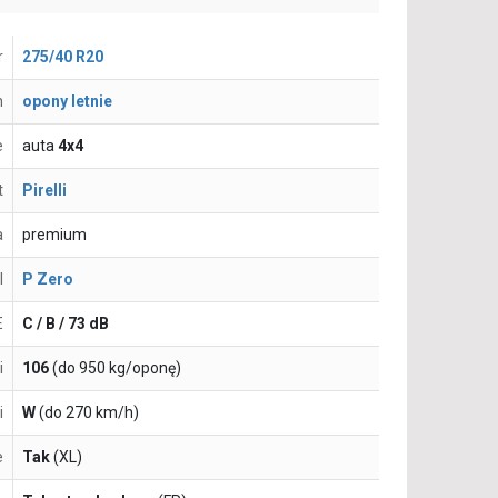
r
275/40 R20
n
opony letnie
e
auta
4x4
t
Pirelli
a
premium
l
P Zero
E
C / B / 73 dB
i
106
(do 950 kg/oponę)
i
W
(do 270 km/h)
e
Tak
(XL)