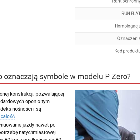
Rant ochronn
RUN FLA
Homologacj
Oznaczeni
Kod produkt
o oznaczają symbole w modelu P Zero?
nej konstrukcji, pozwalającej
ndardowych opon o tym
deks nośności i są
 całość
tynuowanie jazdy nawet po
c potrzebę natychmiastowej
ło 80 km z prędkością do 80