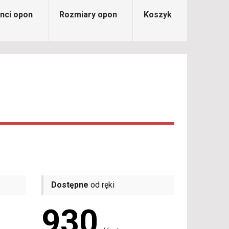
nci opon
Rozmiary opon
Koszyk
Dostępne
od ręki
930