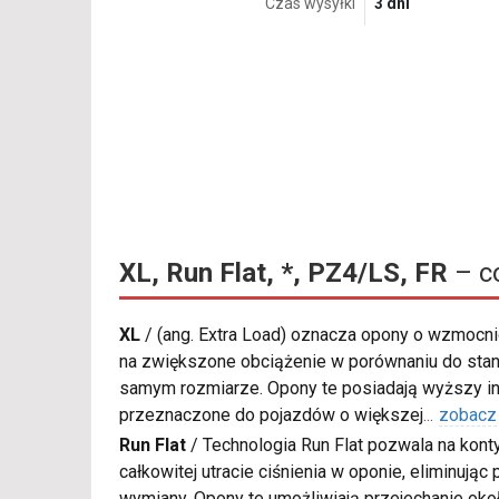
Czas wysyłki
3 dni
XL, Run Flat, *, PZ4/LS, FR
– c
XL
/
(ang. Extra Load) oznacza opony o wzmocnio
na zwiększone obciążenie w porównaniu do sta
samym rozmiarze. Opony te posiadają wyższy in
przeznaczone do pojazdów o większej
...
zobacz
Run Flat
/
Technologia Run Flat pozwala na kon
całkowitej utracie ciśnienia w oponie, eliminują
wymiany. Opony te umożliwiają przejechanie oko