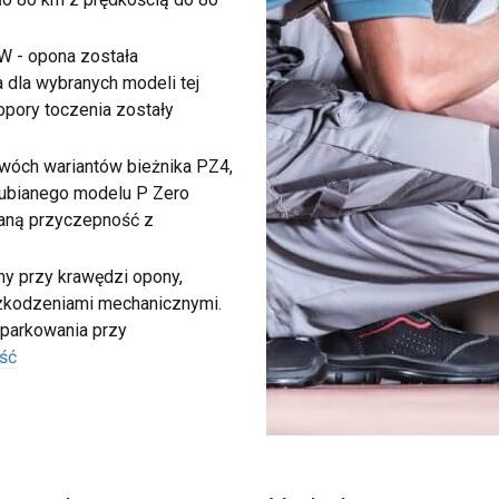
W - opona została
 dla wybranych modeli tej
 opory toczenia zostały
 dwóch wariantów bieżnika PZ4,
 lubianego modelu P Zero
waną przyczepność z
my przy krawędzi opony,
szkodzeniami mechanicznymi.
 parkowania przy
ść