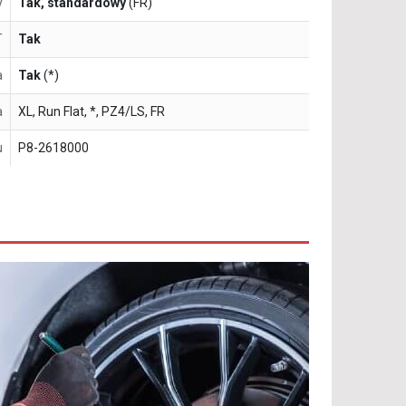
y
Tak, standardowy
(FR)
T
Tak
a
Tak
(*)
a
XL, Run Flat, *, PZ4/LS, FR
u
P8-2618000