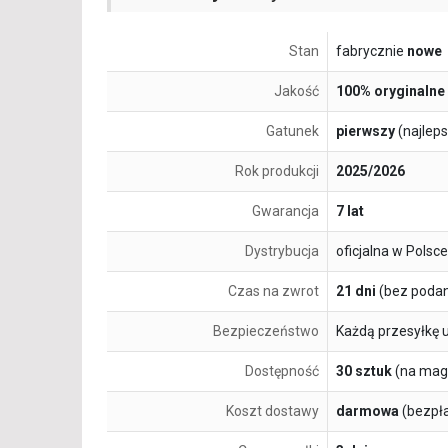
Stan
fabrycznie
nowe
Jakość
100% oryginalne
Gatunek
pierwszy
(najlep
Rok produkcji
2025/2026
Gwarancja
7 lat
Dystrybucja
oficjalna w Polsce
Czas na zwrot
21 dni
(bez podan
Bezpieczeństwo
Każdą przesyłkę 
Dostępność
30 sztuk
(na mag
Koszt dostawy
darmowa
(bezpł