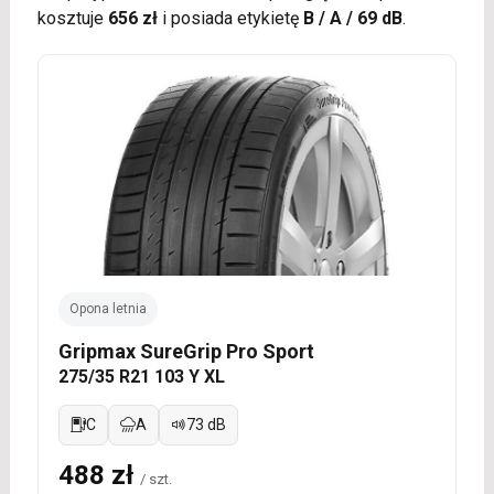
kosztuje
656 zł
i posiada etykietę
B / A / 69 dB
.
Opona letnia
Gripmax SureGrip Pro Sport
275/35 R21 103 Y XL
C
A
73 dB
488 zł
/ szt.