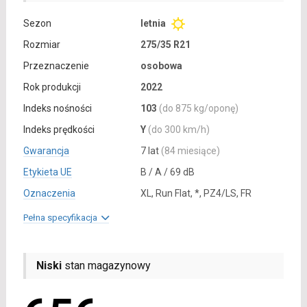
Sezon
letnia
Rozmiar
275/35 R21
Przeznaczenie
osobowa
Rok produkcji
2022
Indeks nośności
103
(do 875 kg/oponę)
Indeks prędkości
Y
(do 300 km/h)
Gwarancja
7 lat
(84 miesiące)
Etykieta UE
B / A / 69 dB
Oznaczenia
XL, Run Flat, *, PZ4/LS, FR
Pełna specyfikacja
Niski
stan magazynowy