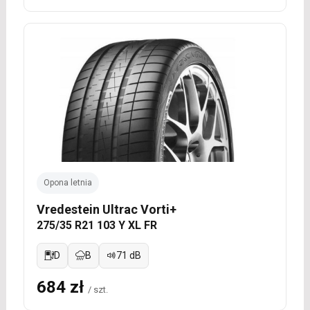
Opona letnia
Vredestein Ultrac Vorti+
275/35 R21 103 Y XL FR
D
B
71 dB
684 zł
/ szt.