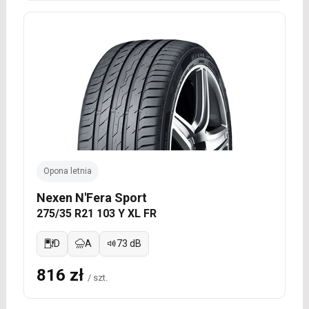
Opona letnia
Nexen N'Fera Sport
275/35 R21 103 Y XL FR
D
A
73 dB
816 zł
/ szt.