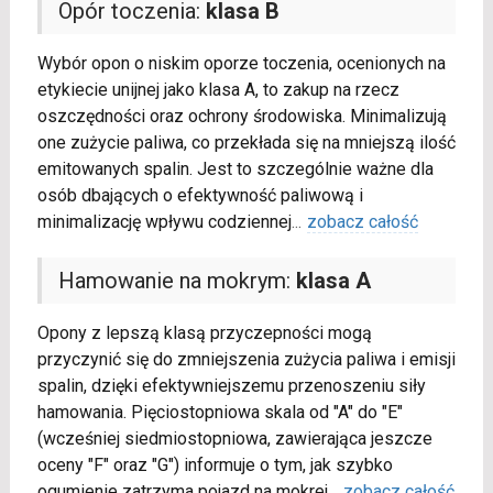
Opór toczenia:
klasa B
Wybór opon o niskim oporze toczenia, ocenionych na
etykiecie unijnej jako klasa A, to zakup na rzecz
oszczędności oraz ochrony środowiska. Minimalizują
one zużycie paliwa, co przekłada się na mniejszą ilość
emitowanych spalin. Jest to szczególnie ważne dla
osób dbających o efektywność paliwową i
minimalizację wpływu codziennej
...
zobacz całość
Hamowanie na mokrym:
klasa A
Opony z lepszą klasą przyczepności mogą
przyczynić się do zmniejszenia zużycia paliwa i emisji
spalin, dzięki efektywniejszemu przenoszeniu siły
hamowania. Pięciostopniowa skala od "A" do "E"
(wcześniej siedmiostopniowa, zawierająca jeszcze
oceny "F" oraz "G") informuje o tym, jak szybko
ogumienie zatrzyma pojazd na mokrej
...
zobacz całość