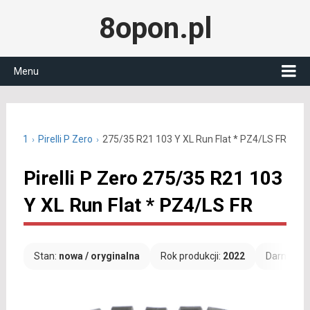
8opon.pl
Menu
/35 R21
Pirelli P Zero
275/35 R21 103 Y XL Run Flat * PZ4/LS FR
Pirelli P Zero 275/35 R21 103
Y XL Run Flat * PZ4/LS FR
Stan:
nowa / oryginalna
Rok produkcji:
2022
Darmowa 