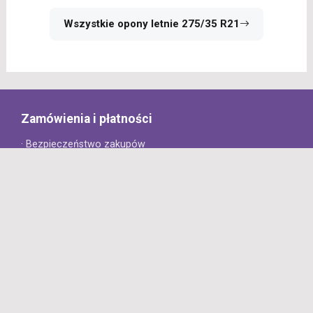
Wszystkie opony letnie 275/35 R21
Zamówienia i płatności
· Bezpieczeństwo zakupów
· Jak złożyć zamówienie?
· Sposoby płatności
· Koszt dostawy
· Czas dostawy
Obsługa klienta
· Zwroty
· Reklamacje