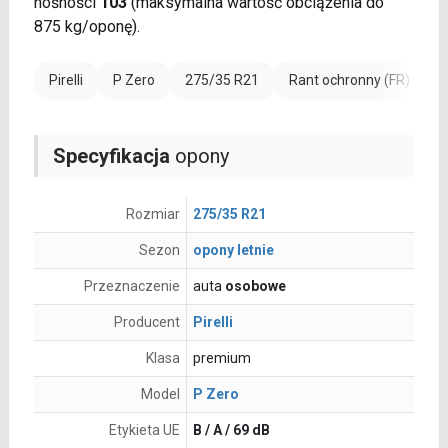
nośności
103
(maksymalna wartość obciążenia do
875 kg/oponę).
Pirelli
P Zero
275/35 R21
Rant ochronny (FR)
W
Specyfikacja
opony
Rozmiar
275/35 R21
Sezon
opony letnie
Przeznaczenie
auta
osobowe
Producent
Pirelli
Klasa
premium
Model
P Zero
Etykieta UE
B / A / 69 dB