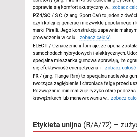
poprawia się komfort akustyczny w
...
zobacz cał
PZ4/SC
/
S.C. (z ang. Sport Car) to jeden z dwó
czyli kolejnej generacji niezwykle popularnego i
marki Pirelli. Jego konstrukcja zapewnia maksy
prowadzenia w celu
...
zobacz całość
ELECT
/
Oznaczenie informuje, że opona został
samochodach hybrydowych i elektrycznych. Udos
specjalna mieszanka gumowa sprawiają, że ogran
się efektywność energetyczna i
...
zobacz całość
FR
/
(ang. Flange Rim) to specjalna nadlewka gu
tworząca zagłębienie i chroniąca felgę przed u
Rozwiązanie minimalizuje ryzyko otarć podczas
krawężnikach lub manewrowania w
...
zobacz cało
Etykieta unijna
(B/A/72) – zużyc