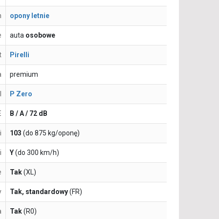
n
opony letnie
e
auta
osobowe
t
Pirelli
a
premium
l
P Zero
E
B / A / 72 dB
i
103
(do 875 kg/oponę)
i
Y
(do 300 km/h)
e
Tak
(XL)
y
Tak, standardowy
(FR)
a
Tak
(R0)