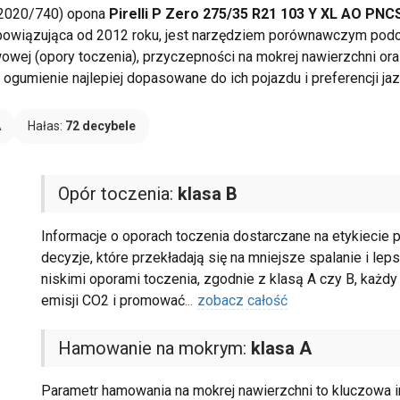
 2020/740) opona
Pirelli P Zero 275/35 R21 103 Y XL AO PN
 obowiązująca od 2012 roku, jest narzędziem porównawczym pod
wowej (opory toczenia), przyczepności na mokrej nawierzchni o
ogumienie najlepiej dopasowane do ich pojazdu i preferencji jaz
A
Hałas:
72 decybele
Opór toczenia:
klasa B
Informacje o oporach toczenia dostarczane na etykiec
decyzje, które przekładają się na mniejsze spalanie i le
niskimi oporami toczenia, zgodnie z klasą A czy B, każd
emisji CO2 i promować
...
zobacz całość
Hamowanie na mokrym:
klasa A
Parametr hamowania na mokrej nawierzchni to kluczowa in