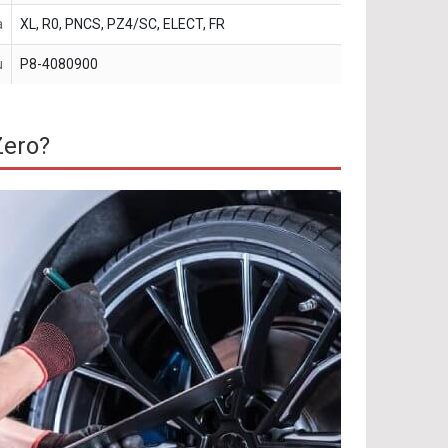
a
XL, R0, PNCS, PZ4/SC, ELECT, FR
u
P8-4080900
Zero?