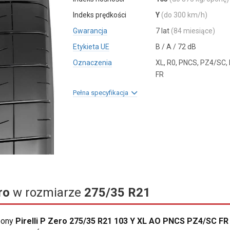
Indeks prędkości
Y
(do 300 km/h)
Gwarancja
7 lat
(84 miesiące)
Etykieta UE
B / A / 72 dB
Oznaczenia
XL, R0, PNCS, PZ4/SC,
FR
Pełna specyfikacja
ro
w rozmiarze
275/35 R21
opony
Pirelli P Zero 275/35 R21 103 Y XL AO PNCS PZ4/SC FR