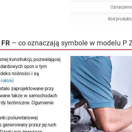
Oznaczeni
Kod produkt
 FR
– co oznaczają symbole w modelu P 
nej konstrukcji, pozwalającej
ndardowych opon o tym
deks nośności i są
 całość
stało zaprojektowane przy
sowane także w samochodach
rdy techniczne. Ogumienie
nki poliuretanowej
 generowany przez jej ruch
 Dzięki niej znacząco