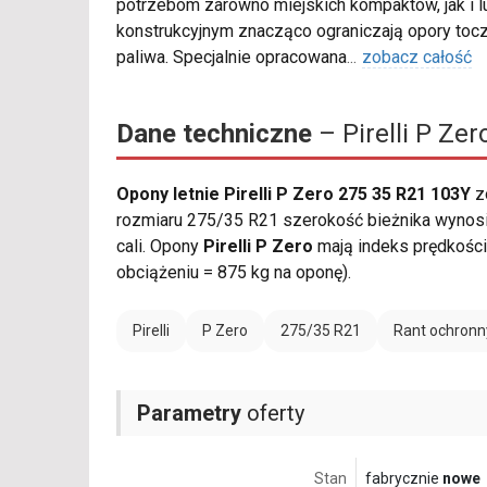
potrzebom zarówno miejskich kompaktów, jak i 
konstrukcyjnym znacząco ograniczają opory tocz
paliwa. Specjalnie opracowana
...
zobacz całość
Dane techniczne
– Pirelli P Ze
Opony letnie Pirelli P Zero 275 35 R21 103Y
z
rozmiaru 275/35 R21 szerokość bieżnika wynosi 
cali. Opony
Pirelli P Zero
mają indeks prędkośc
obciążeniu = 875 kg na oponę).
Pirelli
P Zero
275/35 R21
Rant ochronn
Parametry
oferty
Stan
fabrycznie
nowe