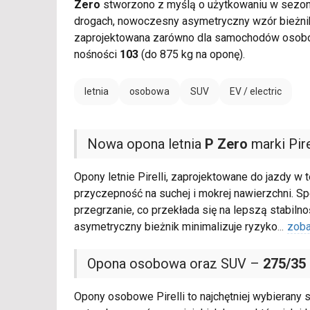
Zero
stworzono z myślą o użytkowaniu w sezonie
drogach, nowoczesny asymetryczny wzór bieżni
zaprojektowana zarówno dla samochodów osobowy
nośności
103
(do 875 kg na oponę).
letnia
osobowa
SUV
EV / electric
Nowa opona letnia
P Zero
marki Pire
Opony letnie Pirelli, zaprojektowane do jazdy w
przyczepność na suchej i mokrej nawierzchni. 
przegrzanie, co przekłada się na lepszą stabil
asymetryczny bieżnik minimalizuje ryzyko
...
zoba
Opona osobowa oraz SUV –
275/35
Opony osobowe Pirelli to najchętniej wybierany 