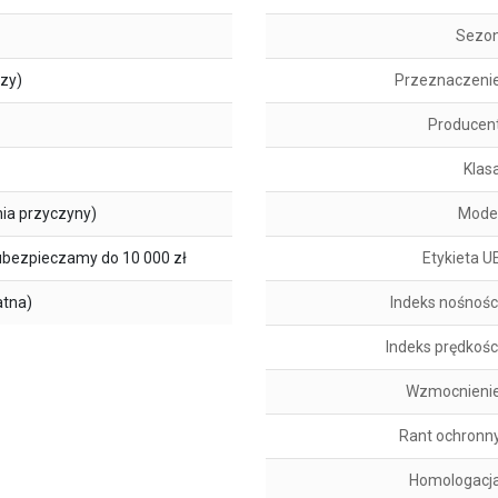
Sezo
szy)
Przeznaczeni
Producen
Klas
ia przyczyny)
Mode
ubezpieczamy do 10 000 zł
Etykieta U
atna)
Indeks nośnośc
Indeks prędkośc
Wzmocnieni
Rant ochronn
Homologacj