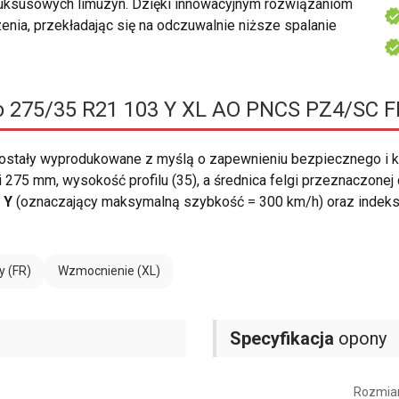
luksusowych limuzyn. Dzięki innowacyjnym rozwiązaniom
enia, przekładając się na odczuwalnie niższe spalanie
ro 275/35 R21 103 Y XL AO PNCS PZ4/SC F
ostały wyprodukowane z myślą o zapewnieniu bezpiecznego i 
275 mm, wysokość profilu (35), a średnica felgi przeznaczone
i
Y
(oznaczający maksymalną szybkość = 300 km/h) oraz indek
y (FR)
Wzmocnienie (XL)
Specyfikacja
opony
Rozmia