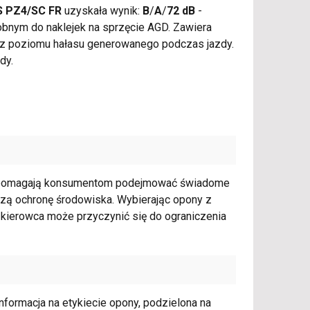
CS PZ4/SC FR
uzyskała wynik:
B
/
A
/
72 dB
-
obnym do naklejek na sprzęcie AGD. Zawiera
raz poziomu hałasu generowanego podczas jazdy.
dy.
ie pomagają konsumentom podejmować świadome
pszą ochronę środowiska. Wybierając opony z
y kierowca może przyczynić się do ograniczenia
formacja na etykiecie opony, podzielona na