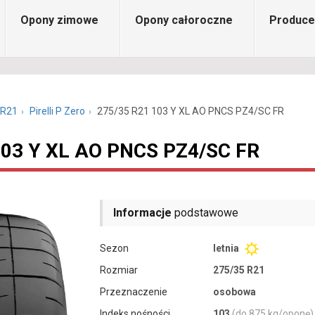
Opony zimowe
Opony całoroczne
Produce
 R21
Pirelli P Zero
275/35 R21 103 Y XL AO PNCS PZ4/SC FR
1 103 Y XL AO PNCS PZ4/SC FR
Informacje
podstawowe
Sezon
letnia
Rozmiar
275/35 R21
Przeznaczenie
osobowa
Indeks nośności
103
(do 875 kg/oponę)