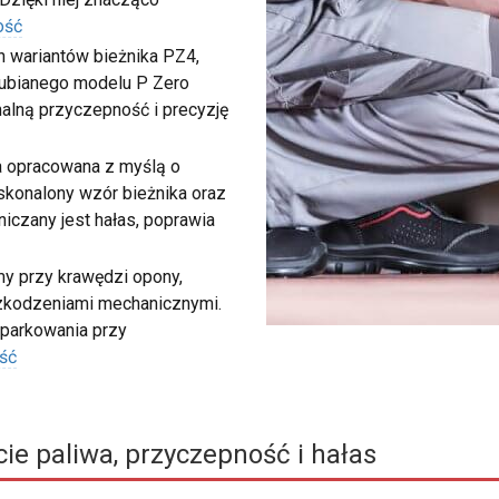
ość
ch wariantów bieżnika PZ4,
 lubianego modelu P Zero
malną przyczepność i precyzję
a opracowana z myślą o
konalony wzór bieżnika oraz
iczany jest hałas, poprawia
my przy krawędzi opony,
szkodzeniami mechanicznymi.
 parkowania przy
ść
ie paliwa, przyczepność i hałas