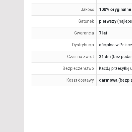
Jakość
100% oryginalne
Gatunek
pierwszy
(najlep
Gwarancja
7 lat
Dystrybucja
oficjalna w Polsce
Czas na zwrot
21 dni
(bez podan
Bezpieczeństwo
Każdą przesyłkę 
Koszt dostawy
darmowa
(bezpł