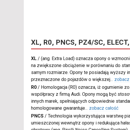
XL, R0, PNCS, PZ4/SC, ELECT,
XL
/
(ang. Extra Load) oznacza opony o wzmocnio
na zwiększone obciążenie w porównaniu do sta
samym rozmiarze. Opony te posiadają wyższy in
przeznaczone do pojazdów o większej
...
zobacz
R0
/
Homologacja (R0) oznacza, iż ogumienie zo
współpracy z firmą Audi. Opony mogą być sto
innych marek, spełniających odpowiednie standa
homologowane gwarantuje
...
zobacz całość
PNCS
/
Technologia wykorzystująca warstwę pia
umieszczonej wewnątrz opony i redukująca hałas
obrotowy (ang. Pirelli Noise Cancelling System).