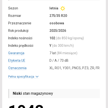
Sezon
letnia
Rozmiar
275/35 R20
Przeznaczenie
osobowa
Rok produkcji
2025/2026
Indeks nośności
102
(do 850 kg/oponę)
Indeks prędkości
Y
(do 300 km/h)
Gwarancja
7 lat
(84 miesiące)
Etykieta UE
D / A / 73 dB
Oznaczenia
XL, RO1, Y301, PNCS, PZ3, ZR, FR
Pełna specyfikacja
Niski
stan magazynowy