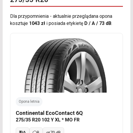
Dla przypomnienia - aktualnie przeglądana opona
kosztuje
1043 zł
i posiada etykietę
D / A / 73 dB
.
Opona letnia
Continental EcoContact 6Q
275/35 R20 102 Y XL * MO FR
A
B
70 dB