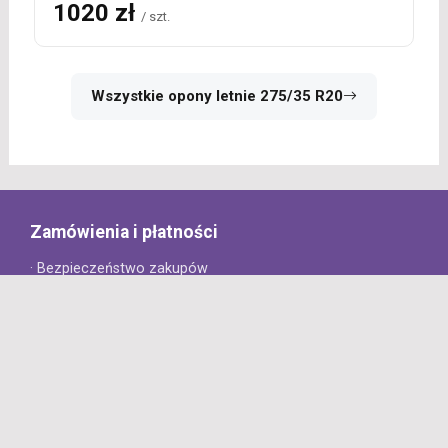
1020 zł
/ szt.
Wszystkie opony letnie 275/35 R20
Zamówienia i płatności
· Bezpieczeństwo zakupów
· Jak złożyć zamówienie?
· Sposoby płatności
· Koszt dostawy
· Czas dostawy
Obsługa klienta