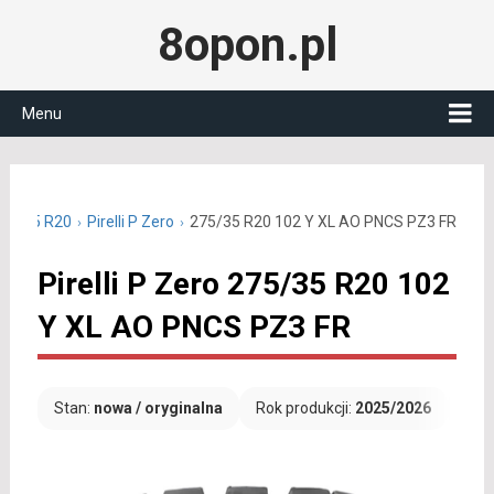
8opon.pl
Menu
275/35 R20
Pirelli P Zero
275/35 R20 102 Y XL AO PNCS PZ3 FR
Pirelli P Zero 275/35 R20 102
Y XL AO PNCS PZ3 FR
Stan:
nowa / oryginalna
Rok produkcji:
2025/2026
Dar