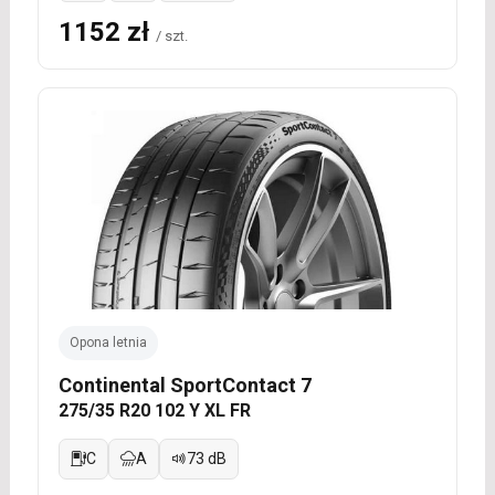
1152 zł
/ szt.
Opona letnia
Continental SportContact 7
275/35 R20 102 Y XL FR
C
A
73 dB