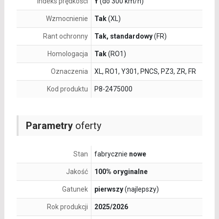
Indeks prędkości
Y
(do 300 km/h)
Wzmocnienie
Tak
(XL)
Rant ochronny
Tak, standardowy
(FR)
Homologacja
Tak
(RO1)
Oznaczenia
XL, RO1, Y301, PNCS, PZ3, ZR, FR
Kod produktu
P8-2475000
Parametry
oferty
Stan
fabrycznie
nowe
Jakość
100% oryginalne
Gatunek
pierwszy
(najlepszy)
Rok produkcji
2025/2026