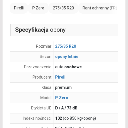
Pirelli
P Zero
275/35 R20
Rant ochronny (FR)
W
Specyfikacja
opony
Rozmiar
275/35 R20
Sezon
opony letnie
Przeznaczenie
auta
osobowe
Producent
Pirelli
Klasa
premium
Model
P Zero
Etykieta UE
D / A / 73 dB
Indeks nośności
102
(do 850 kg/oponę)