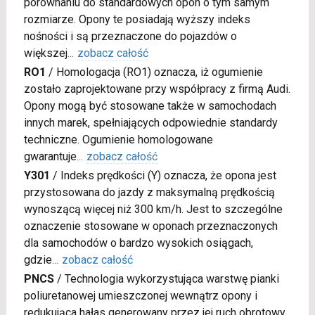
porównaniu do standardowych opon o tym samym
rozmiarze. Opony te posiadają wyższy indeks
nośności i są przeznaczone do pojazdów o
większej
...
zobacz całość
RO1
/
Homologacja (RO1) oznacza, iż ogumienie
zostało zaprojektowane przy współpracy z firmą Audi.
Opony mogą być stosowane także w samochodach
innych marek, spełniających odpowiednie standardy
techniczne. Ogumienie homologowane
gwarantuje
...
zobacz całość
Y301
/
Indeks prędkości (Y) oznacza, że opona jest
przystosowana do jazdy z maksymalną prędkością
wynoszącą więcej niż 300 km/h. Jest to szczególne
oznaczenie stosowane w oponach przeznaczonych
dla samochodów o bardzo wysokich osiągach,
gdzie
...
zobacz całość
PNCS
/
Technologia wykorzystująca warstwę pianki
poliuretanowej umieszczonej wewnątrz opony i
redukująca hałas generowany przez jej ruch obrotowy