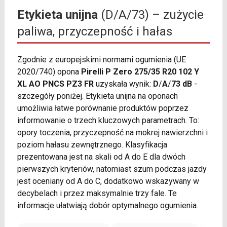
Etykieta unijna
(D/A/73) – zużycie
paliwa, przyczepność i hałas
Zgodnie z europejskimi normami ogumienia (UE
2020/740) opona
Pirelli P Zero 275/35 R20 102 Y
XL AO PNCS PZ3 FR
uzyskała wynik:
D
/
A
/
73 dB
-
szczegóły poniżej. Etykieta unijna na oponach
umożliwia łatwe porównanie produktów poprzez
informowanie o trzech kluczowych parametrach. To:
opory toczenia, przyczepność na mokrej nawierzchni i
poziom hałasu zewnętrznego. Klasyfikacja
prezentowana jest na skali od A do E dla dwóch
pierwszych kryteriów, natomiast szum podczas jazdy
jest oceniany od A do C, dodatkowo wskazywany w
decybelach i przez maksymalnie trzy fale. Te
informacje ułatwiają dobór optymalnego ogumienia.