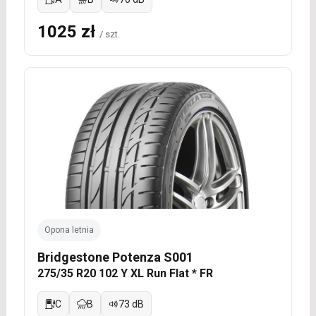
1025 zł
/ szt.
Opona letnia
Bridgestone Potenza S001
275/35 R20 102 Y XL Run Flat * FR
C
B
73 dB