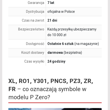
Gwarancja
7 lat
Dystrybucja
oficjalna w Polsce
Czas na zwrot
21 dni
Bezpieczeństwo
Każdą przesyłkę ubezpieczamy
do 10 000 zł
Dostępność
Ostatnie 6 sztuk
(na magazynie)
Koszt dostawy
darmowa
(bezpłatna)
Czas wysyłki
24 godziny
XL, RO1, Y301, PNCS, PZ3, ZR,
FR
– co oznaczają symbole w
modelu P Zero?