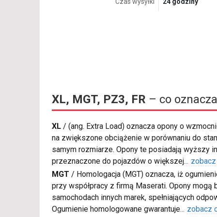
Czas wysyłki
24 godziny
XL, MGT, PZ3, FR
– co oznacza
XL
/
(ang. Extra Load) oznacza opony o wzmocnio
na zwiększone obciążenie w porównaniu do sta
samym rozmiarze. Opony te posiadają wyższy in
przeznaczone do pojazdów o większej
...
zobacz
MGT
/
Homologacja (MGT) oznacza, iż ogumieni
przy współpracy z firmą Maserati. Opony mogą 
samochodach innych marek, spełniających odpow
Ogumienie homologowane gwarantuje
...
zobacz 