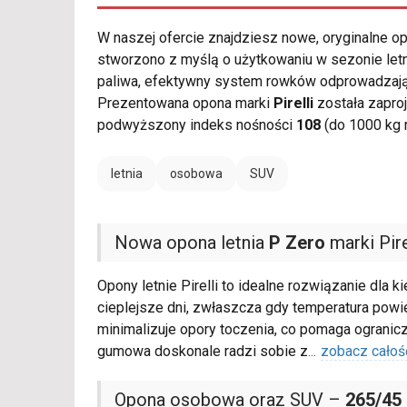
W naszej ofercie znajdziesz nowe, oryginalne 
stworzono z myślą o użytkowaniu w sezonie let
paliwa, efektywny system rowków odprowadzają
Prezentowana opona marki
Pirelli
została zapro
podwyższony indeks nośności
108
(do 1000 kg 
letnia
osobowa
SUV
Nowa opona letnia
P Zero
marki Pire
Opony letnie Pirelli to idealne rozwiązanie dla
cieplejsze dni, zwłaszcza gdy temperatura powiet
minimalizuje opory toczenia, co pomaga ograni
gumowa doskonale radzi sobie z
...
zobacz całoś
Opona osobowa oraz SUV –
265/45