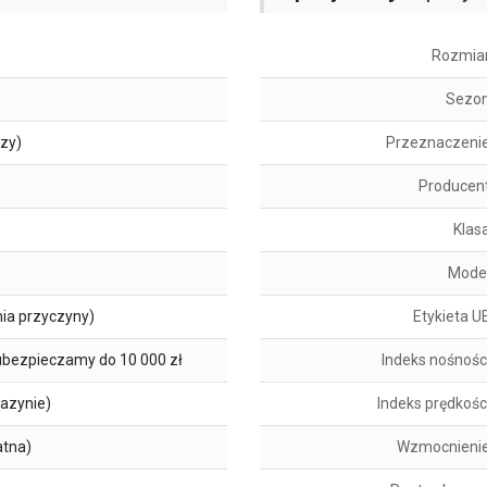
Rozmia
Sezo
szy)
Przeznaczeni
Producen
Klas
Mode
ia przyczyny)
Etykieta U
ubezpieczamy do 10 000 zł
Indeks nośnośc
azynie)
Indeks prędkośc
atna)
Wzmocnieni