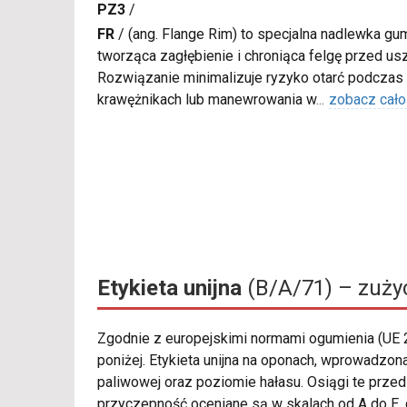
PZ3
/
FR
/
(ang. Flange Rim) to specjalna nadlewka gu
tworząca zagłębienie i chroniąca felgę przed u
Rozwiązanie minimalizuje ryzyko otarć podczas
krawężnikach lub manewrowania w
...
zobacz cało
Etykieta unijna
(B/A/71) – zużyc
Zgodnie z europejskimi normami ogumienia (UE
poniżej. Etykieta unijna na oponach, wprowadzo
paliwowej oraz poziomie hałasu. Osiągi te prz
przyczepność oceniane są w skalach od A do E, g