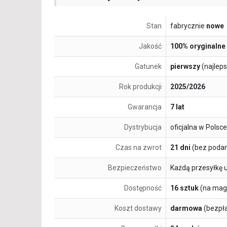
Stan
fabrycznie
nowe
Jakość
100% oryginalne
Gatunek
pierwszy
(najlep
Rok produkcji
2025/2026
Gwarancja
7 lat
Dystrybucja
oficjalna w Polsce
Czas na zwrot
21 dni
(bez podan
Bezpieczeństwo
Każdą przesyłkę 
Dostępność
16 sztuk
(na mag
Koszt dostawy
darmowa
(bezpł