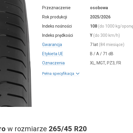
Przeznaczenie
osobowa
Rok produkcji
2025/2026
Indeks nośności
108
(do 1000 kg/oponę
Indeks prędkości
Y
(do 300 km/h)
Gwarancja
7 lat
(84 miesiące)
Etykieta UE
B / A / 71 dB
Oznaczenia
XL, MGT, PZ3, FR
Pełna specyfikacja
ro
w rozmiarze
265/45 R20