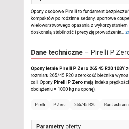
Opony osobowe Pirelli to fundament bezpieczeń
kompaktów po rodzinne sedany, sportowe coupe 
wielowarstwowego opasania z wykorzystaniem s
doskonałą stabilność i precyzję prowadzenia
...
z
Dane techniczne
– Pirelli P Ze
Opony letnie Pirelli P Zero 265 45 R20 108Y
z
rozmiaru 265/45 R20 szerokość bieżnika wynosi 
cali. Opony
Pirelli P Zero
mają indeks prędkośc
obciążeniu = 1000 kg na oponę).
Pirelli
P Zero
265/45 R20
Rant ochronn
Parametry
oferty