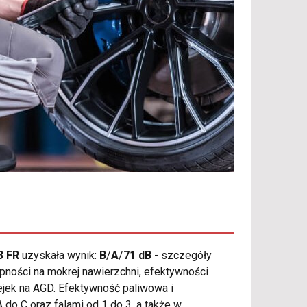
3 FR
uzyskała wynik:
B
/
A
/
71 dB
- szczegóły
pności na mokrej nawierzchni, efektywności
jek na AGD. Efektywność paliwowa i
do C oraz falami od 1 do 3, a także w