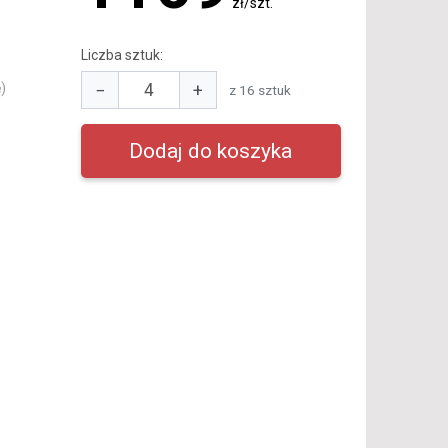
zł/szt.
Liczba sztuk:
−
+
)
z 16 sztuk