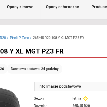
Opony zimowe
Opony całoroczne
Produce
 R20
Pirelli P Zero
265/45 R20 108 Y XL MGT PZ3 FR
 108 Y XL MGT PZ3 FR
026
Darmowa dostawa:
24 godziny
Informacje
podstawowe
Sezon
letnia
Rozmiar
265/45 R20