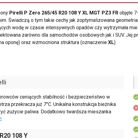
opony
Pirelli P Zero 265/45 R20 108 Y XL MGT PZ3 FR
objęte 7
nim. Świadczą o tym takie cechy jak zoptymalizowana geometria
cych wodę w czasie intensywnych opadów czy wytrzymała mies
jektowana zarówno dla samochodów osobowych jak i SUV. Jej p
na oponę) oraz wzmocniona struktura (oznaczenie
XL
).
lli
 kierowców ceniących stabilność i bezpieczeństwo w
rza przekracza już 7°C. Unikalna konstrukcja bieżnika
czyć zużycie paliwa. Dodatkowo twardsza mieszanka
ć
 R20 108 Y