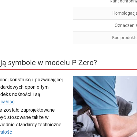
Rant ochronn
Homologacj
Oznaczeni
Kod produkt
ją symbole w modelu P Zero?
nej konstrukcji, pozwalającej
ndardowych opon o tym
deks nośności i są
 całość
e zostało zaprojektowane
być stosowane także w
iednie standardy techniczne.
całość