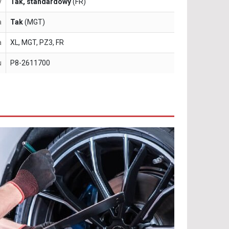
y
Tak, standardowy
(FR)
a
Tak
(MGT)
a
XL, MGT, PZ3, FR
u
P8-2611700