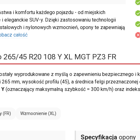
stwa i komfortu każdego pojazdu - od miejskich
i eleganckie SUV-y. Dzięki zastosowaniu technologii
talowych i nylonowych wzmocnień, opony te zapewniają
obacz całość
ro 265/45 R20 108 Y XL MGT PZ3 FR
ostały wyprodukowane z myślą o zapewnieniu bezpiecznego i 
265 mm, wysokość profilu (45), a średnica felgi przeznaczone
i
Y
(oznaczający maksymalną szybkość = 300 km/h) oraz indek
y (FR)
Wzmocnienie (XL)
Specyfikacja
opony