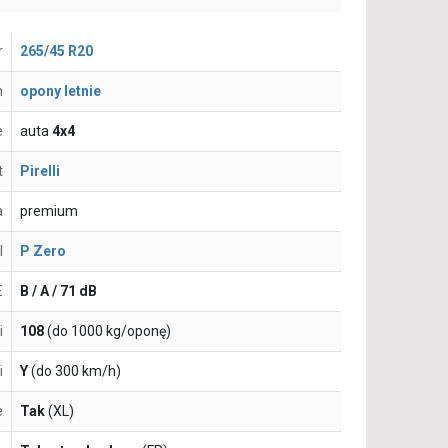
r
265/45 R20
n
opony letnie
e
auta
4x4
t
Pirelli
a
premium
l
P Zero
E
B / A / 71 dB
i
108
(do 1000 kg/oponę)
i
Y
(do 300 km/h)
e
Tak
(XL)