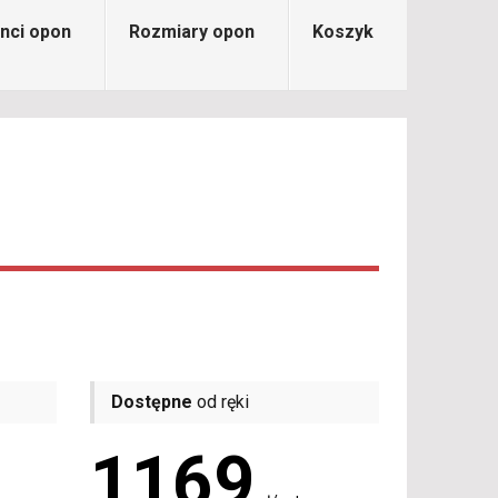
nci opon
Rozmiary opon
Koszyk
Dostępne
od ręki
1169