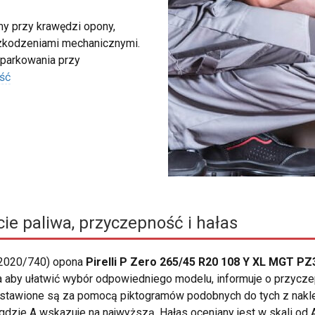
my przy krawędzi opony,
szkodzeniami mechanicznymi.
 parkowania przy
ść
ie paliwa, przyczepność i hałas
 2020/740) opona
Pirelli P Zero 265/45 R20 108 Y XL MGT PZ
na aby ułatwić wybór odpowiedniego modelu, informuje o przycze
edstawione są za pomocą piktogramów podobnych do tych z nakle
dzie A wskazuje na najwyższą. Hałas oceniany jest w skali od A 