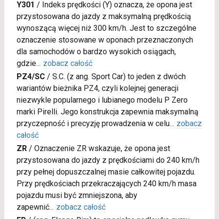
Y301
/
Indeks prędkości (Y) oznacza, że opona jest
przystosowana do jazdy z maksymalną prędkością
wynoszącą więcej niż 300 km/h. Jest to szczególne
oznaczenie stosowane w oponach przeznaczonych
dla samochodów o bardzo wysokich osiągach,
gdzie
...
zobacz całość
PZ4/SC
/
S.C. (z ang. Sport Car) to jeden z dwóch
wariantów bieżnika PZ4, czyli kolejnej generacji
niezwykle popularnego i lubianego modelu P Zero
marki Pirelli. Jego konstrukcja zapewnia maksymalną
przyczepność i precyzję prowadzenia w celu
...
zobacz
całość
ZR
/
Oznaczenie ZR wskazuje, że opona jest
przystosowana do jazdy z prędkościami do 240 km/h
przy pełnej dopuszczalnej masie całkowitej pojazdu.
Przy prędkościach przekraczających 240 km/h masa
pojazdu musi być zmniejszona, aby
zapewnić
...
zobacz całość