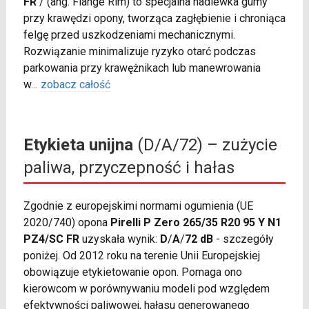
FR
/
(ang. Flange Rim) to specjalna nadlewka gumy
przy krawędzi opony, tworząca zagłębienie i chroniąca
felgę przed uszkodzeniami mechanicznymi.
Rozwiązanie minimalizuje ryzyko otarć podczas
parkowania przy krawężnikach lub manewrowania
w
...
zobacz całość
Etykieta unijna
(D/A/72) – zużycie
paliwa, przyczepność i hałas
Zgodnie z europejskimi normami ogumienia (UE
2020/740) opona
Pirelli P Zero 265/35 R20 95 Y N1
PZ4/SC FR
uzyskała wynik:
D
/
A
/
72 dB
- szczegóły
poniżej. Od 2012 roku na terenie Unii Europejskiej
obowiązuje etykietowanie opon. Pomaga ono
kierowcom w porównywaniu modeli pod względem
efektywności paliwowej, hałasu generowanego