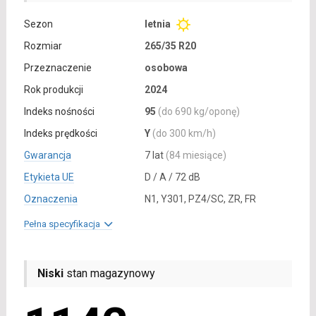
Sezon
letnia
Rozmiar
265/35 R20
Przeznaczenie
osobowa
Rok produkcji
2024
Indeks nośności
95
(do 690 kg/oponę)
Indeks prędkości
Y
(do 300 km/h)
Gwarancja
7 lat
(84 miesiące)
Etykieta UE
D / A / 72 dB
Oznaczenia
N1, Y301, PZ4/SC, ZR, FR
Pełna specyfikacja
Niski
stan magazynowy