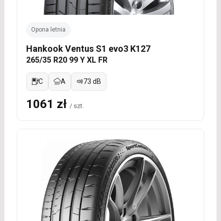
Opona letnia
Hankook Ventus S1 evo3 K127
265/35 R20 99 Y XL FR
C
A
73 dB
1061 zł
/ szt.