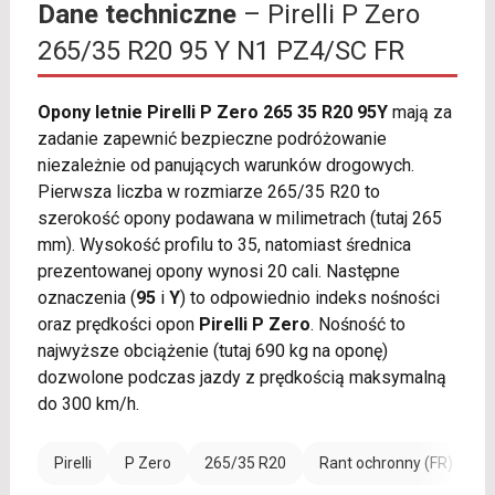
Dane techniczne
– Pirelli P Zero
265/35 R20 95 Y N1 PZ4/SC FR
Opony letnie Pirelli P Zero 265 35 R20 95Y
mają za
zadanie zapewnić bezpieczne podróżowanie
niezależnie od panujących warunków drogowych.
Pierwsza liczba w rozmiarze 265/35 R20 to
szerokość opony podawana w milimetrach (tutaj 265
mm). Wysokość profilu to 35, natomiast średnica
prezentowanej opony wynosi 20 cali. Następne
oznaczenia (
95
i
Y
) to odpowiednio indeks nośności
oraz prędkości opon
Pirelli P Zero
. Nośność to
najwyższe obciążenie (tutaj 690 kg na oponę)
dozwolone podczas jazdy z prędkością maksymalną
do 300 km/h.
Pirelli
P Zero
265/35 R20
Rant ochronny (FR)