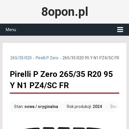
8opon.pl
Menu
letnie 265/35 R20
Pirelli P Zero
265/35 R20 95 Y N1 PZ4/SC FR
Pirelli P Zero 265/35 R20 95
Y N1 PZ4/SC FR
Stan:
nowa / oryginalna
Rok produkcji:
2024
Darmowa 