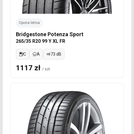
Opona letnia
Bridgestone Potenza Sport
265/35 R20 99 Y XL FR
C
A
73 dB
1117 zł
/ szt.