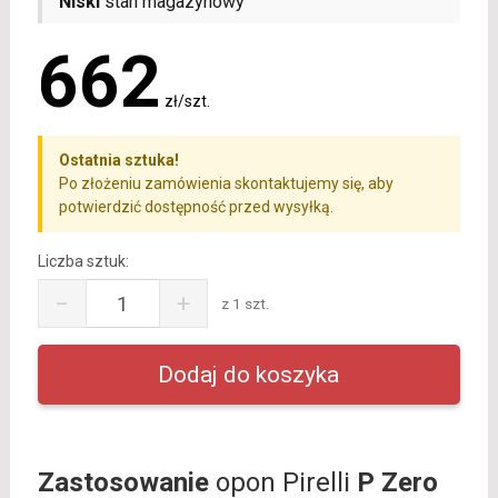
Niski
stan magazynowy
662
zł/szt.
Ostatnia sztuka!
Po złożeniu zamówienia skontaktujemy się, aby
potwierdzić dostępność przed wysyłką.
Liczba sztuk:
−
+
z 1 szt.
Zastosowanie
opon Pirelli
P Zero