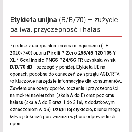
Etykieta unijna
(B/B/70) – zużycie
paliwa, przyczepność i hałas
Zgodnie z europejskimi normami ogumienia (UE
2020/740) opona
Pirelli P Zero 255/45 R20 105 Y
XL * Seal Inside PNCS PZ4/SC FR
uzyskała wynik:
B
/
B
/
70 dB
- szczegóły poniżej. Etykieta UE na
oponach, podobna do oznaczeń ze sprzętu AGD/RTV,
to kluczowe narzędzie informacyjne dla konsumentów.
Zawiera ona oceny oporów toczenia i przyczepności
na mokrej nawierzchni (skala A do E) oraz poziomu
hałasu (skala A do E oraz 1 do 3 fal, z dodatkowym
oznaczeniem w dB). Dzięki tej etykiecie, klienci mogą
łatwiej dokonać porównania i wyboru odpowiednich
opon.