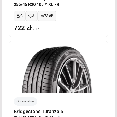
255/45 R20 105 Y XL FR
C
A
73 dB
722 zł
/ szt.
Opona letnia
Bridgestone Turanza 6