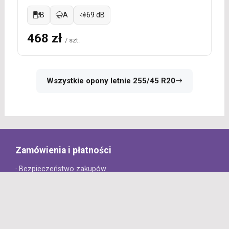
B
A
69 dB
468 zł
/ szt.
Wszystkie opony letnie 255/45 R20
Zamówienia i płatności
· Bezpieczeństwo zakupów
· Jak złożyć zamówienie?
· Sposoby płatności
· Koszt dostawy
· Czas dostawy