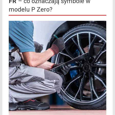
FR
– co oznaczają symbole w
modelu P Zero?