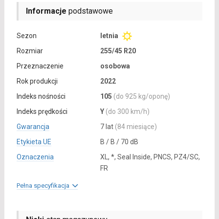
Informacje
podstawowe
Sezon
letnia
Rozmiar
255/45 R20
Przeznaczenie
osobowa
Rok produkcji
2022
Indeks nośności
105
(do 925 kg/oponę)
Indeks prędkości
Y
(do 300 km/h)
Gwarancja
7 lat
(84 miesiące)
Etykieta UE
B / B / 70 dB
Oznaczenia
XL, *, Seal Inside, PNCS, PZ4/SC,
FR
Pełna specyfikacja