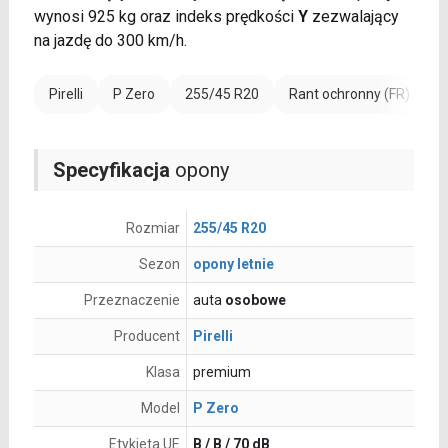
wynosi 925 kg oraz indeks prędkości
Y
zezwalający
na jazdę do 300 km/h.
Pirelli
P Zero
255/45 R20
Rant ochronny (FR)
W
Specyfikacja
opony
Rozmiar
255/45 R20
Sezon
opony letnie
Przeznaczenie
auta
osobowe
Producent
Pirelli
Klasa
premium
Model
P Zero
Etykieta UE
B / B / 70 dB