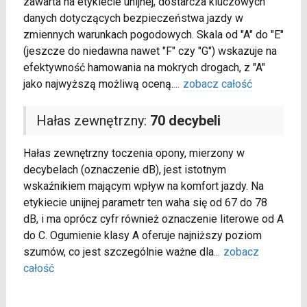
zawarta na etykiecie unijnej, dostarcza kluczowych
danych dotyczących bezpieczeństwa jazdy w
zmiennych warunkach pogodowych. Skala od "A" do "E"
(jeszcze do niedawna nawet "F" czy "G") wskazuje na
efektywność hamowania na mokrych drogach, z "A"
jako najwyższą możliwą oceną.
...
zobacz całość
Hałas zewnętrzny:
70 decybeli
Hałas zewnętrzny toczenia opony, mierzony w
decybelach (oznaczenie dB), jest istotnym
wskaźnikiem mającym wpływ na komfort jazdy. Na
etykiecie unijnej parametr ten waha się od 67 do 78
dB, i ma oprócz cyfr również oznaczenie literowe od A
do C. Ogumienie klasy A oferuje najniższy poziom
szumów, co jest szczególnie ważne dla
...
zobacz
całość