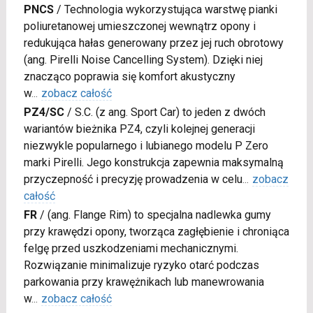
PNCS
/
Technologia wykorzystująca warstwę pianki
poliuretanowej umieszczonej wewnątrz opony i
redukująca hałas generowany przez jej ruch obrotowy
(ang. Pirelli Noise Cancelling System). Dzięki niej
znacząco poprawia się komfort akustyczny
w
...
zobacz całość
PZ4/SC
/
S.C. (z ang. Sport Car) to jeden z dwóch
wariantów bieżnika PZ4, czyli kolejnej generacji
niezwykle popularnego i lubianego modelu P Zero
marki Pirelli. Jego konstrukcja zapewnia maksymalną
przyczepność i precyzję prowadzenia w celu
...
zobacz
całość
FR
/
(ang. Flange Rim) to specjalna nadlewka gumy
przy krawędzi opony, tworząca zagłębienie i chroniąca
felgę przed uszkodzeniami mechanicznymi.
Rozwiązanie minimalizuje ryzyko otarć podczas
parkowania przy krawężnikach lub manewrowania
w
...
zobacz całość