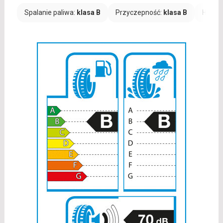
Spalanie paliwa:
klasa B
Przyczepność:
klasa B
Hałas: