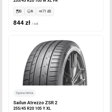
255/45 R20 105 W XL FR
B
A
71 dB
844 zł
/ szt.
Opona letnia
Sailun Atrezzo ZSR 2
255/45 R20 105 Y XL