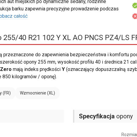
ch aut miejskich po dynamiczne sedany, rodzinne
rukcja barku zapewnia precyzyjne prowadzenie podczas
obacz całość
ro 255/40 R21 102 Y XL AO PNCS PZ4/LS F
ą przeznaczone do zapewnienia bezpieczeństwa i komfortu pod
szerokość opony 255 mm, wysokość profilu 40 i średnica 21 cali
P Zero
mają indeks prędkości
Y
(oznaczający dopuszczalną szyb
850 kilogramów / oponę).
y (FR)
Wzmocnienie (XL)
Specyfikacja
opony
Rozmia