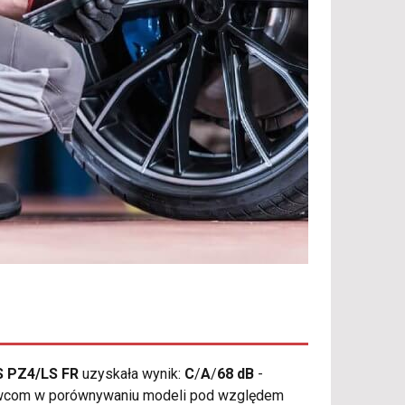
S PZ4/LS FR
uzyskała wynik:
C
/
A
/
68 dB
-
erowcom w porównywaniu modeli pod względem