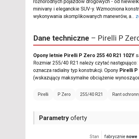
różnorodnych pojazdów drogowych - od niewielki
minivany i eleganckie SUV-y. Wzmocniona konst
wykonywania skomplikowanych manewrów, a
...
z
Dane techniczne
– Pirelli P Ze
Opony letnie Pirelli P Zero 255 40 R21 102Y
s
Rozmiar 255/40 R21 należy czytać następująco: 
oznacza radialny typ konstrukcji. Opony
Pirelli 
(wskazujący maksymalne obciążenie wynoszące 
Pirelli
P Zero
255/40 R21
Rant ochronn
Parametry
oferty
Stan
fabrycznie
nowe