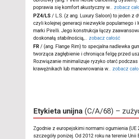
poprawia się komfort akustyczny w
...
zobacz cał
PZ4/LS
/
L.S. (z ang. Luxury Saloon) to jeden z
czyli kolejnej generacji niezwykle popularnego i
marki Pirelli. Jego konstrukcja łączy zaawanso
doskonałą stabilnością,
...
zobacz całość
FR
/
(ang. Flange Rim) to specjalna nadlewka gu
tworząca zagłębienie i chroniąca felgę przed u
Rozwiązanie minimalizuje ryzyko otarć podczas
krawężnikach lub manewrowania w
...
zobacz cało
Etykieta unijna
(C/A/68) – zużyc
Zgodnie z europejskimi normami ogumienia (UE
szczegóły poniżej. Od 2012 roku na terenie Un