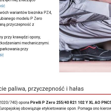
ość
 dwóch wariantów bieżnika PZ4,
 lubianego modelu P Zero
waną przyczepność z
my przy krawędzi opony,
szkodzeniami mechanicznymi.
 parkowania przy
ść
ie paliwa, przyczepność i hałas
 2020/740) opona
Pirelli P Zero 255/40 R21 102 Y XL AO PNC
ii Europejskiej obowiązuje etykietowanie opon. Pomaga ono ki