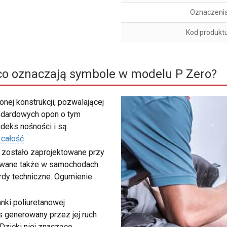
Oznaczeni
Kod produkt
o oznaczają symbole w modelu P Zero?
nej konstrukcji, pozwalającej
ndardowych opon o tym
deks nośności i są
 całość
 zostało zaprojektowane przy
sowane także w samochodach
rdy techniczne. Ogumienie
nki poliuretanowej
 generowany przez jej ruch
 Dzięki niej znacząco