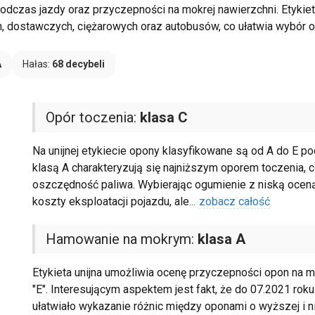
dczas jazdy oraz przyczepności na mokrej nawierzchni. Etykiet
ostawczych, ciężarowych oraz autobusów, co ułatwia wybór 
A
Hałas:
68 decybeli
Opór toczenia:
klasa C
Na unijnej etykiecie opony klasyfikowane są od A do E 
klasą A charakteryzują się najniższym oporem toczenia
oszczędność paliwa. Wybierając ogumienie z niską oceną
koszty eksploatacji pojazdu, ale
...
zobacz całość
Hamowanie na mokrym:
klasa A
Etykieta unijna umożliwia ocenę przyczepności opon na m
"E". Interesującym aspektem jest fakt, że do 07.2021 roku
ułatwiało wykazanie różnic między oponami o wyższej i n