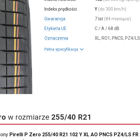
Indeks prędkości
Y
(do 300 km/h)
Gwarancja
7 lat
(84 miesiące)
Etykieta UE
C / A / 68 dB
Oznaczenia
XL, RO1, PNCS, PZ4/LS
Pełna specyfikacja
ro
w rozmiarze
255/40 R21
opony
Pirelli P Zero 255/40 R21 102 Y XL AO PNCS PZ4/LS FR