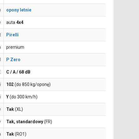
n
opony letnie
e
auta
4x4
t
Pirelli
a
premium
l
P Zero
E
C / A / 68 dB
i
102
(do 850 kg/oponę)
i
Y
(do 300 km/h)
e
Tak
(XL)
y
Tak, standardowy
(FR)
a
Tak
(RO1)