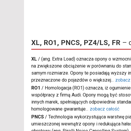
XL, RO1, PNCS, PZ4/LS, FR
– c
XL
/
(ang. Extra Load) oznacza opony o wzmocnio
na zwiększone obciążenie w porównaniu do sta
samym rozmiarze. Opony te posiadają wyższy in
przeznaczone do pojazdów o większej
...
zobacz
RO1
/
Homologacja (RO1) oznacza, iż ogumienie
współpracy z firmą Audi. Opony mogą być sto
innych marek, spełniających odpowiednie standa
homologowane gwarantuje
...
zobacz całość
PNCS
/
Technologia wykorzystująca warstwę pia
umieszczonej wewnątrz opony i redukująca hałas
obrotowy (ang. Pirelli Noise Cancelling System).