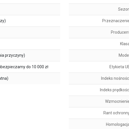
Sezo
szy)
Przeznaczeni
Producen
Klas
ia przyczyny)
Mode
ubezpieczamy do 10 000 zł
Etykieta U
atna)
Indeks nośnośc
Indeks prędkośc
Wzmocnieni
Rant ochronn
Homologacj