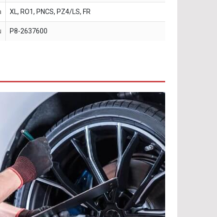
a
XL, RO1, PNCS, PZ4/LS, FR
u
P8-2637600