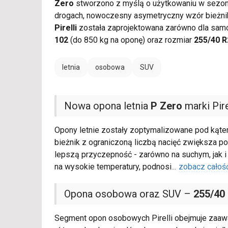
Zero
stworzono z myślą o użytkowaniu w sezonie
drogach, nowoczesny asymetryczny wzór bieżnik
Pirelli
została zaprojektowana zarówno dla sam
102
(do 850 kg na oponę) oraz rozmiar
255/40 R
letnia
osobowa
SUV
Nowa opona letnia
P Zero
marki Pire
Opony letnie zostały zoptymalizowane pod kąte
bieżnik z ograniczoną liczbą nacięć zwiększa po
lepszą przyczepność - zarówno na suchym, jak 
na wysokie temperatury, podnosi
...
zobacz całoś
Opona osobowa oraz SUV –
255/40
Segment opon osobowych Pirelli obejmuje zaaw