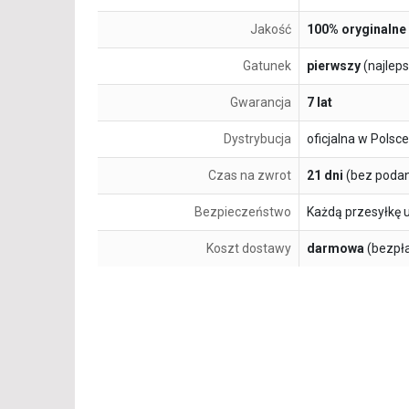
Jakość
100% oryginalne
Gatunek
pierwszy
(najlep
Gwarancja
7 lat
Dystrybucja
oficjalna w Polsce
Czas na zwrot
21 dni
(bez podan
Bezpieczeństwo
Każdą przesyłkę 
Koszt dostawy
darmowa
(bezpł