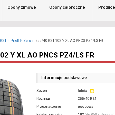
Opony zimowe
Opony całoroczne
Produce
 R21
Pirelli P Zero
255/40 R21 102 Y XL AO PNCS PZ4/LS FR
 102 Y XL AO PNCS PZ4/LS FR
Informacje
podstawowe
Sezon
letnia
Rozmiar
255/40 R21
Przeznaczenie
osobowa
Indeks nośności
102
(do 850 kg/oponę)