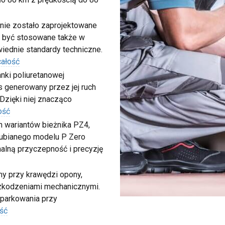
nie zostało zaprojektowane
 być stosowane także w
iednie standardy techniczne.
całość
nki poliuretanowej
 generowany przez jej ruch
 Dzięki niej znacząco
ość
ch wariantów bieżnika PZ4,
 lubianego modelu P Zero
malną przyczepność i precyzję
my przy krawędzi opony,
szkodzeniami mechanicznymi.
 parkowania przy
ść