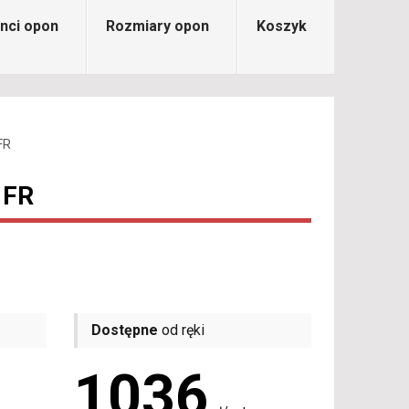
nci opon
Rozmiary opon
Koszyk
FR
 FR
Dostępne
od ręki
1036