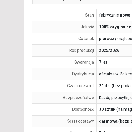
Stan
fabrycznie
nowe
Jakość
100% oryginalne
Gatunek
pierwszy
(najlep
Rok produkcji
2025/2026
Gwarancja
7 lat
Dystrybucja
oficjalna w Polsce
Czas na zwrot
21 dni
(bez podan
Bezpieczeństwo
Każdą przesyłkę 
Dostępność
30 sztuk
(na mag
Koszt dostawy
darmowa
(bezpł