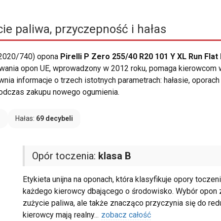
ie paliwa, przyczepność i hałas
 2020/740) opona
Pirelli P Zero 255/40 R20 101 Y XL Run Fl
towania opon UE, wprowadzony w 2012 roku, pomaga kierowcom
nia informacje o trzech istotnych parametrach: hałasie, oporach
odczas zakupu nowego ogumienia.
B
Hałas:
69 decybeli
Opór toczenia:
klasa B
Etykieta unijna na oponach, która klasyfikuje opory tocze
każdego kierowcy dbającego o środowisko. Wybór opon z 
zużycie paliwa, ale także znacząco przyczynia się do redu
kierowcy mają realny
...
zobacz całość