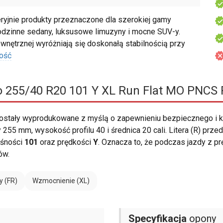
ryjnie produkty przeznaczone dla szerokiej gamy
odzinne sedany, luksusowe limuzyny i mocne SUV-y.
nętrznej wyróżniają się doskonałą stabilnością przy
ość
ro 255/40 R20 101 Y XL Run Flat MO PNCS
ostały wyprodukowane z myślą o zapewnieniu bezpiecznego i 
255 mm, wysokość profilu 40 i średnica 20 cali. Litera (R) prze
ośności
101
oraz prędkości
Y
. Oznacza to, że podczas jazdy z p
ów.
y (FR)
Wzmocnienie (XL)
Specyfikacja
opony