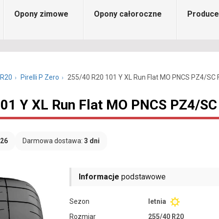
Opony zimowe
Opony całoroczne
Produce
 R20
Pirelli P Zero
255/40 R20 101 Y XL Run Flat MO PNCS PZ4/SC 
 101 Y XL Run Flat MO PNCS PZ4/SC
026
Darmowa dostawa:
3 dni
Informacje
podstawowe
Sezon
letnia
Rozmiar
255/40 R20