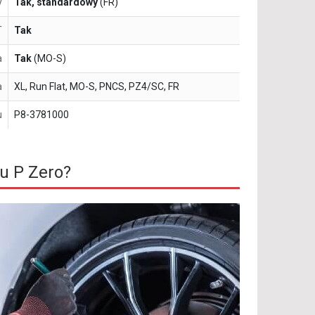
y
Tak, standardowy
(FR)
T
Tak
a
Tak
(MO-S)
a
XL, Run Flat, MO-S, PNCS, PZ4/SC, FR
u
P8-3781000
u P Zero?