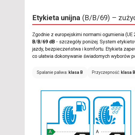
Etykieta unijna
(B/B/69) – zużyc
Zgodnie z europejskimi normami ogumienia (UE
B
/
B
/
69 dB
- szczegóły poniżej. System etykie
jazdy, bezpieczeństwa i komfortu. Etykieta zapew
co ułatwia dokonywanie świadomych wyborów p
Spalanie paliwa:
klasa B
Przyczepność:
klasa 