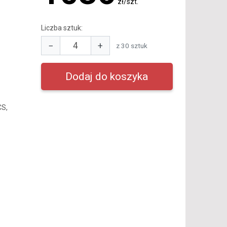
zł/szt.
Liczba sztuk:
−
+
z 30 sztuk
CS,