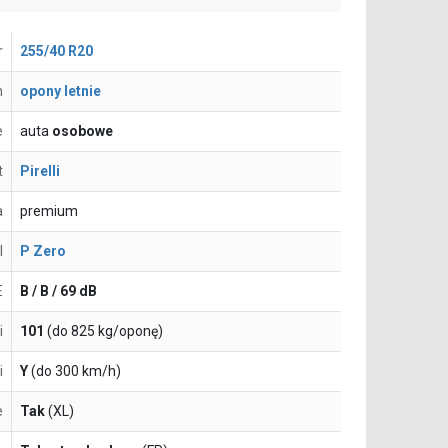
r
255/40 R20
n
opony letnie
e
auta
osobowe
t
Pirelli
a
premium
l
P Zero
E
B / B / 69 dB
i
101
(do 825 kg/oponę)
i
Y
(do 300 km/h)
e
Tak
(XL)