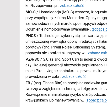
km/h, zapewniając
...
zobacz całość
MO-S
/
Homologacja (MO-S) oznacza, iż ogumie
przy współpracy z firmą Mercedes. Opony mogą
samochodach innych marek, spełniających odpow
Ogumienie homologowane gwarantuje
...
zobacz 
PNCS
/
Technologia wykorzystująca warstwę pia
umieszczonej wewnątrz opony i redukująca hałas
obrotowy (ang. Pirelli Noise Cancelling System).
poprawia się komfort akustyczny w
...
zobacz cał
PZ4/SC
/
S.C. (z ang. Sport Car) to jeden z dwó
czyli kolejnej generacji niezwykle popularnego i
marki Pirelli. Jego konstrukcja zapewnia maksy
prowadzenia w celu
...
zobacz całość
FR
/
(ang. Flange Rim) to specjalna nadlewka gu
tworząca zagłębienie i chroniąca felgę przed u
Rozwiązanie minimalizuje ryzyko otarć podczas
krawężnikach lub manewrowania w
...
zobacz cało