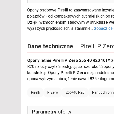
Opony osobowe Pirelli to zaawansowane inżynie
pojazdów - od kompaktowych aut miejskich po r
Dzięki wzmocnieniom stalowym w strukturze wew
wyższych prędkościach, a starannie
...
zobacz cał
Dane techniczne
– Pirelli P Ze
Opony letnie Pirelli P Zero 255 40 R20 101Y
z
R20 należy czytać następująco: szerokość opony 
konstrukcji. Opony
Pirelli P Zero
mają indeks n
opona wytrzyma obciążenie nawet 825 kilogram
Pirelli
P Zero
255/40 R20
Rant ochronn
Parametry
oferty