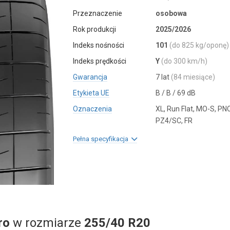
Przeznaczenie
osobowa
Rok produkcji
2025/2026
Indeks nośności
101
(do 825 kg/oponę)
Indeks prędkości
Y
(do 300 km/h)
Gwarancja
7 lat
(84 miesiące)
Etykieta UE
B / B / 69 dB
Oznaczenia
XL, Run Flat, MO-S, PN
PZ4/SC, FR
Pełna specyfikacja
ro
w rozmiarze
255/40 R20