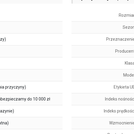
Rozmia
Sezo
szy)
Przeznaczeni
Producen
Klas
Mode
ia przyczyny)
Etykieta U
ubezpieczamy do 10 000 zł
Indeks nośnośc
azynie)
Indeks prędkośc
atna)
Wzmocnieni