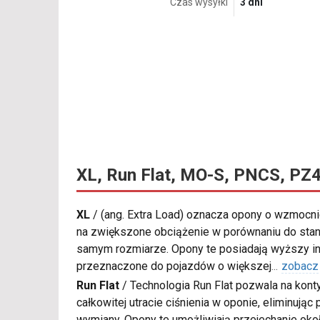
Czas wysyłki
3 dni
XL, Run Flat, MO-S, PNCS, PZ
XL
/
(ang. Extra Load) oznacza opony o wzmocnio
na zwiększone obciążenie w porównaniu do sta
samym rozmiarze. Opony te posiadają wyższy in
przeznaczone do pojazdów o większej
...
zobacz
Run Flat
/
Technologia Run Flat pozwala na kon
całkowitej utracie ciśnienia w oponie, eliminują
wymiany. Opony te umożliwiają przejechanie oko