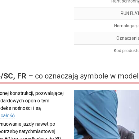
Rant ochronn
RUN FLA
Homologacj
Oznaczeni
Kod produkt
4/SC, FR
– co oznaczają symbole w model
nej konstrukcji, pozwalającej
ndardowych opon o tym
deks nośności i są
 całość
tynuowanie jazdy nawet po
c potrzebę natychmiastowej
ło 80 km z prędkością do 80