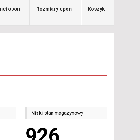
nci opon
Rozmiary opon
Koszyk
Niski
stan magazynowy
926