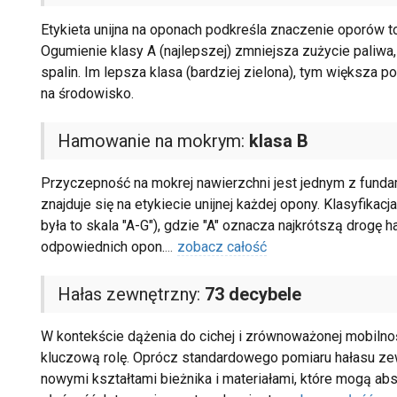
Etykieta unijna na oponach podkreśla znaczenie oporów t
Ogumienie klasy A (najlepszej) zmniejsza zużycie paliwa
spalin. Im lepsza klasa (bardziej zielona), tym większa 
na środowisko.
Hamowanie na mokrym:
klasa B
Przyczepność na mokrej nawierzchni jest jednym z fund
znajduje się na etykiecie unijnej każdej opony. Klasyfikacj
była to skala "A-G"), gdzie "A" oznacza najkrótszą drog
odpowiednich opon.
...
zobacz całość
Hałas zewnętrzny:
73 decybele
W kontekście dążenia do cichej i zrównoważonej mobilnoś
kluczową rolę. Oprócz standardowego pomiaru hałasu ze
nowymi kształtami bieżnika i materiałami, które mogą ab