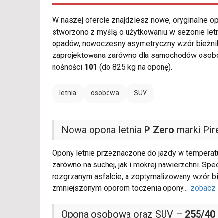
W naszej ofercie znajdziesz nowe, oryginalne 
stworzono z myślą o użytkowaniu w sezonie le
opadów, nowoczesny asymetryczny wzór bieżnika
zaprojektowana zarówno dla samochodów osobowy
nośności
101
(do 825 kg na oponę).
letnia
osobowa
SUV
Nowa opona letnia
P Zero
marki Pire
Opony letnie przeznaczone do jazdy w temperat
zarówno na suchej, jak i mokrej nawierzchni. S
rozgrzanym asfalcie, a zoptymalizowany wzór bi
zmniejszonym oporom toczenia opony
...
zobacz 
Opona osobowa oraz SUV –
255/40