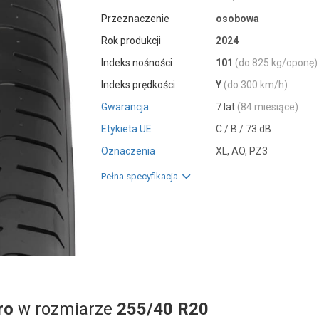
Przeznaczenie
osobowa
Rok produkcji
2024
Indeks nośności
101
(do 825 kg/oponę)
Indeks prędkości
Y
(do 300 km/h)
Gwarancja
7 lat
(84 miesiące)
Etykieta UE
C / B / 73 dB
Oznaczenia
XL, AO, PZ3
Pełna specyfikacja
ro
w rozmiarze
255/40 R20