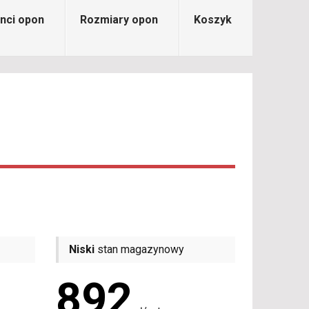
nci opon
Rozmiary opon
Koszyk
Niski
stan magazynowy
892