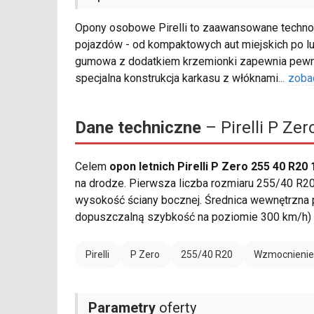
Opony osobowe Pirelli to zaawansowane technol
pojazdów - od kompaktowych aut miejskich po l
gumowa z dodatkiem krzemionki zapewnia pewną
specjalna konstrukcja karkasu z włóknami
...
zoba
Dane techniczne
– Pirelli P Ze
Celem
opon letnich Pirelli P Zero 255 40 R20
na drodze. Pierwsza liczba rozmiaru 255/40 R20
wysokość ściany bocznej. Średnica wewnętrzna 
dopuszczalną szybkość na poziomie 300 km/h) 
Pirelli
P Zero
255/40 R20
Wzmocnienie
Parametry
oferty