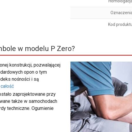
Homologacj
Oznaczeni
Kod produkt
mbole w modelu P Zero?
nej konstrukcji, pozwalającej
ndardowych opon o tym
deks nośności i są
 całość
ostało zaprojektowane przy
sowane także w samochodach
rdy techniczne. Ogumienie