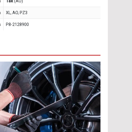
a
Tak
(AO)
a
XL, AO, PZ3
u
P8-2128900