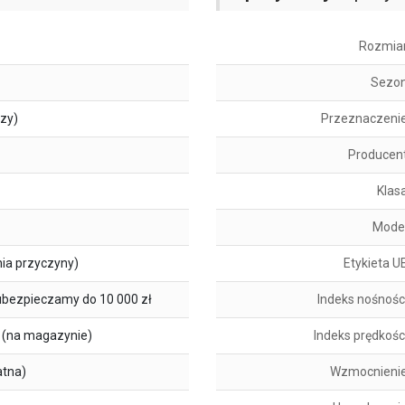
Rozmia
Sezo
szy)
Przeznaczeni
Producen
Klas
Mode
ia przyczyny)
Etykieta U
ubezpieczamy do 10 000 zł
Indeks nośnośc
(na magazynie)
Indeks prędkośc
atna)
Wzmocnieni