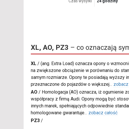
Czas wysyłki
24 godziny
XL, AO, PZ3
– co oznaczają sy
XL
/
(ang. Extra Load) oznacza opony o wzmocnio
na zwiększone obciążenie w porównaniu do sta
samym rozmiarze. Opony te posiadają wyższy in
przeznaczone do pojazdów o większej
...
zobacz
AO
/
Homologacja (AO) oznacza, iż ogumienie z
współpracy z firmą Audi. Opony mogą być sto
innych marek, spełniających odpowiednie standa
homologowane gwarantuje
...
zobacz całość
PZ3
/