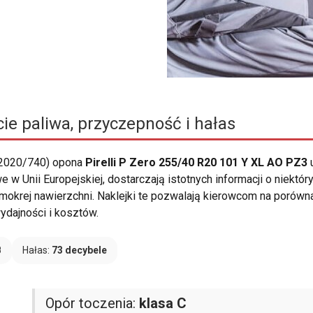
ie paliwa, przyczepność i hałas
 2020/740) opona
Pirelli P Zero 255/40 R20 101 Y XL AO PZ3
u
e w Unii Europejskiej, dostarczają istotnych informacji o niekt
mokrej nawierzchni. Naklejki te pozwalają kierowcom na porównan
dajności i kosztów.
B
Hałas:
73 decybele
Opór toczenia:
klasa C