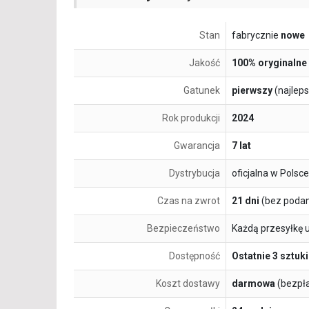
Stan
fabrycznie
nowe
Jakość
100% oryginalne
Gatunek
pierwszy
(najlep
Rok produkcji
2024
Gwarancja
7 lat
Dystrybucja
oficjalna w Polsce
Czas na zwrot
21 dni
(bez podan
Bezpieczeństwo
Każdą przesyłkę 
Dostępność
Ostatnie 3 sztuki
Koszt dostawy
darmowa
(bezpł