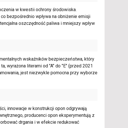
oczenia w kwestii ochrony środowiska.
, co bezpośrednio wpływa na obniżenie emisji
potencjalna oszczędność paliwa i mniejszy wpływ
amentalnych wskaźników bezpieczeństwa, który
a ta, wyrażona literami od "A" do "E" (przed 2021
ę hamowania, jest niezwykle pomocna przy wyborze
ci, innowacje w konstrukcji opon odgrywają
wnętrznego, producenci opon eksperymentują z
sorbować drgania i w efekcie redukować