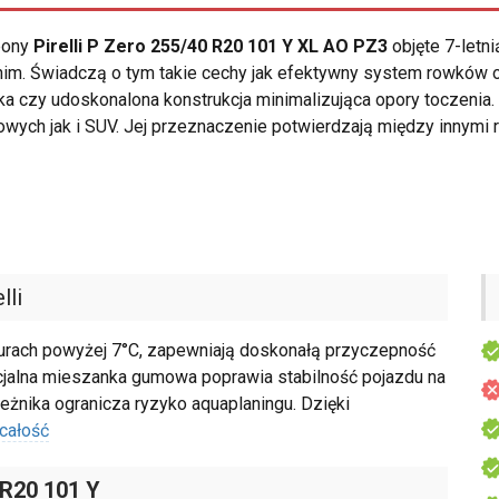
opony
Pirelli P Zero 255/40 R20 101 Y XL AO PZ3
objęte 7-letn
tnim. Świadczą o tym takie cechy jak efektywny system rowków
 czy udoskonalona konstrukcja minimalizująca opory toczenia
ch jak i SUV. Jej przeznaczenie potwierdzają między innymi 
lli
urach powyżej 7°C, zapewniają doskonałą przyczepność
pecjalna mieszanka gumowa poprawia stabilność pojazdu na
eżnika ogranicza ryzyko aquaplaningu. Dzięki
całość
 R20 101 Y