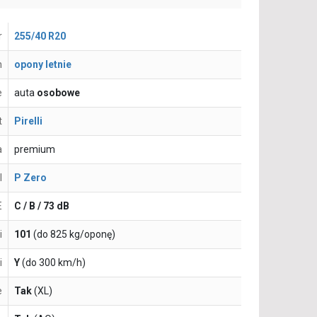
r
255/40 R20
n
opony letnie
e
auta
osobowe
t
Pirelli
a
premium
l
P Zero
E
C / B / 73 dB
i
101
(do 825 kg/oponę)
i
Y
(do 300 km/h)
e
Tak
(XL)