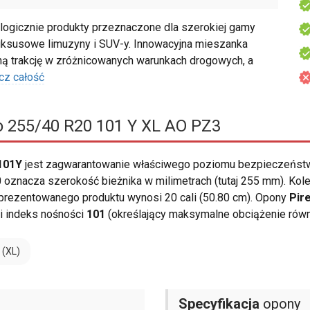
ogicznie produkty przeznaczone dla szerokiej gamy
uksusowe limuzyny i SUV-y. Innowacyjna mieszanka
 trakcję w zróżnicowanych warunkach drogowych, a
cz całość
ro 255/40 R20 101 Y XL AO PZ3
 101Y
jest zagwarantowanie właściwego poziomu bezpieczeństw
 oznacza szerokość bieżnika w milimetrach (tutaj 255 mm). Kole
prezentowanego produktu wynosi 20 cali (50.80 cm). Opony
Pire
i indeks nośności
101
(określający maksymalne obciążenie rów
 (XL)
Specyfikacja
opony