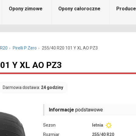
Opony zimowe
Opony całoroczne
Produce
 R20
Pirelli P Zero
255/40 R20 101 Y XL AO PZ3
 101 Y XL AO PZ3
Darmowa dostawa:
24 godziny
Informacje
podstawowe
Sezon
letnia
Rozmiar
255/40 R20