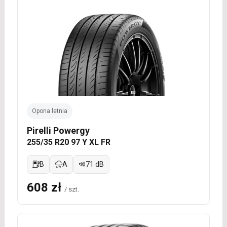
Opona letnia
Pirelli Powergy
255/35 R20 97 Y XL FR
B
A
71 dB
608 zł
/ szt.