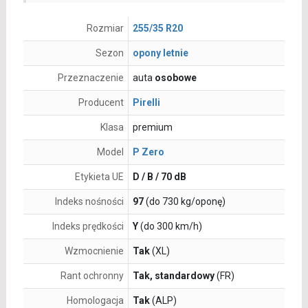
Rozmiar
255/35 R20
Sezon
opony letnie
Przeznaczenie
auta
osobowe
Producent
Pirelli
Klasa
premium
Model
P Zero
Etykieta UE
D / B / 70 dB
Indeks nośności
97
(do 730 kg/oponę)
Indeks prędkości
Y
(do 300 km/h)
Wzmocnienie
Tak
(XL)
Rant ochronny
Tak, standardowy
(FR)
Homologacja
Tak
(ALP)