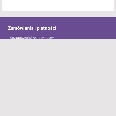
Zamówienia i płatności
· Bezpieczeństwo zakupów
· Jak złożyć zamówienie?
· Sposoby płatności
· Koszt dostawy
· Czas dostawy
Obsługa klienta
· Zwroty
· Reklamacje
· Najczęściej zadawane pytania
· Gwarancja na opony
· Kontakt