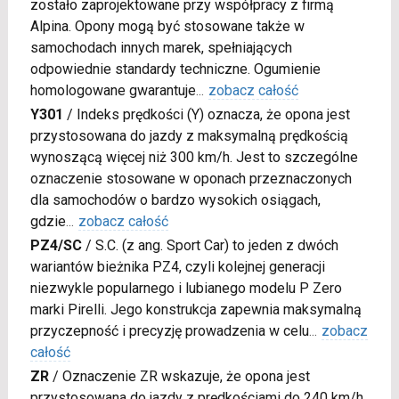
zostało zaprojektowane przy współpracy z firmą
Alpina. Opony mogą być stosowane także w
samochodach innych marek, spełniających
odpowiednie standardy techniczne. Ogumienie
homologowane gwarantuje
...
zobacz całość
Y301
/
Indeks prędkości (Y) oznacza, że opona jest
przystosowana do jazdy z maksymalną prędkością
wynoszącą więcej niż 300 km/h. Jest to szczególne
oznaczenie stosowane w oponach przeznaczonych
dla samochodów o bardzo wysokich osiągach,
gdzie
...
zobacz całość
PZ4/SC
/
S.C. (z ang. Sport Car) to jeden z dwóch
wariantów bieżnika PZ4, czyli kolejnej generacji
niezwykle popularnego i lubianego modelu P Zero
marki Pirelli. Jego konstrukcja zapewnia maksymalną
przyczepność i precyzję prowadzenia w celu
...
zobacz
całość
ZR
/
Oznaczenie ZR wskazuje, że opona jest
przystosowana do jazdy z prędkościami do 240 km/h