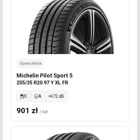
Opona letnia
Michelin Pilot Sport 5
255/35 R20 97 Y XL FR
C
A
72 dB
901 zł
/ szt.