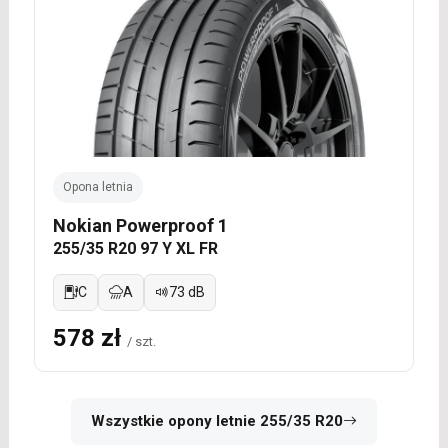
Opona letnia
Nokian Powerproof 1
255/35 R20 97 Y XL FR
C
A
73 dB
578 zł
/ szt.
Wszystkie opony letnie 255/35 R20