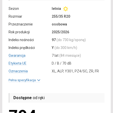
Sezon
letnia
Rozmiar
255/35 R20
Przeznaczenie
osobowa
Rok produkcji
2025/2026
Indeks nośności
97
(do 730 kg/oponę)
Indeks prędkości
Y
(do 300 km/h)
Gwarancja
7 lat
(84 miesiące)
Etykieta UE
D / B / 70 dB
Oznaczenia
XL, ALP, Y301, PZ4/SC, ZR, FR
Pełna specyfikacja
Dostępne
od ręki