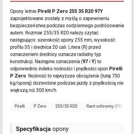
Opony letnie
Pirelli P Zero 255 35 R20 97Y
zaprojektowane zostały z myślą o zapewnieniu
bezpieczeństwa podczas codziennego podróżowania
autem. Rozmiar 255/35 R20 należy czytać
następująco: szerokość opony 255 mm, wysokość
profilu 35 i średnica 20 cali. Litera (R) przed
oznaczeniem średnicy oznacza radialny typ
konstrukcji. Następne oznaczenia (
97
i
Y
) to
odpowiednio indeks nośności i prędkości opon
Pirelli
P Zero
. Nośność to najwyższe obciążenie (tutaj 730
kg/oponę) dozwolone podczas jazdy z prędkością nie
większą niż 300 km/h.
Pirelli
P Zero
255/35 R20
Rant ochronny (FR)
W
Specyfikacja
opony