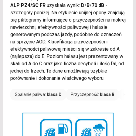
ALP PZ4/SC FR
uzyskała wynik:
D
/
B
/
70 dB
-
szczegóły poniżej. Na etykiecie unijnej opony znajdują
się piktogramy informujące o przyczepności na mokrej
nawierzchni, efektywności paliwowej i hałasie
generowanym podczas jazdy, podobne do oznaczeń
na sprzęcie AGD. Klasyfikacja przyczepności i
efektywności paliwowej mieści się w zakresie od A
(najlepsza) do E. Poziom hałasu jest prezentowany w
skali od A do C oraz jako liczba decybeli i ilość fal, od
jednej do trzech. Te dane umożliwiają szybkie
porównanie i dokonanie właściwego wyboru.
Spalanie paliwa:
klasa D
Przyczepność:
klasa B
Hałas