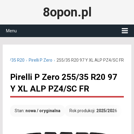
8opon.pl
Menu
ie 255/35 R20
Pirelli P Zero
255/35 R20 97 Y XL ALP PZ4/SC FR
Pirelli P Zero 255/35 R20 97
Y XL ALP PZ4/SC FR
Stan:
nowa / oryginalna
Rok produkcji:
2025/2026
Dar