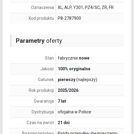
Oznaczenia
XL, ALP, Y301, PZ4/SC, ZR, FR
Kod produktu
P8-2787900
Parametry
oferty
Stan
fabrycznie
nowe
Jakość
100% oryginalne
Gatunek
pierwszy
(najlepszy)
Rok produkcji
2025/2026
Gwarancja
7 lat
Dystrybucja
oficjalna w Polsce
Czas na zwrot
21 dni
Bezpieczeństwo
Każdą przesyłkę ubezpieczamy