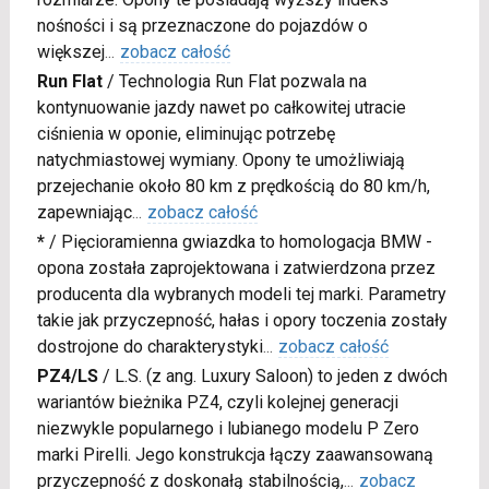
nośności i są przeznaczone do pojazdów o
większej
...
zobacz całość
Run Flat
/
Technologia Run Flat pozwala na
kontynuowanie jazdy nawet po całkowitej utracie
ciśnienia w oponie, eliminując potrzebę
natychmiastowej wymiany. Opony te umożliwiają
przejechanie około 80 km z prędkością do 80 km/h,
zapewniając
...
zobacz całość
*
/
Pięcioramienna gwiazdka to homologacja BMW -
opona została zaprojektowana i zatwierdzona przez
producenta dla wybranych modeli tej marki. Parametry
takie jak przyczepność, hałas i opory toczenia zostały
dostrojone do charakterystyki
...
zobacz całość
PZ4/LS
/
L.S. (z ang. Luxury Saloon) to jeden z dwóch
wariantów bieżnika PZ4, czyli kolejnej generacji
niezwykle popularnego i lubianego modelu P Zero
marki Pirelli. Jego konstrukcja łączy zaawansowaną
przyczepność z doskonałą stabilnością,
...
zobacz