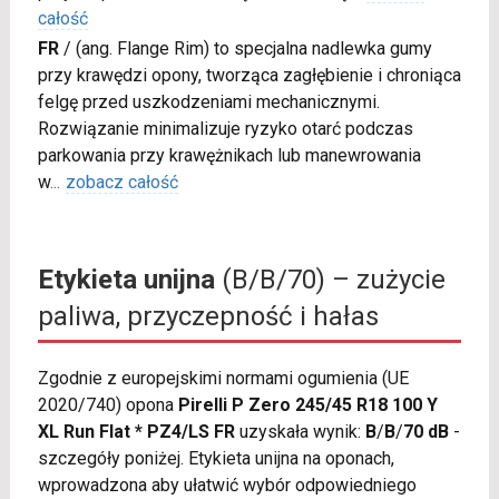
całość
FR
/
(ang. Flange Rim) to specjalna nadlewka gumy
przy krawędzi opony, tworząca zagłębienie i chroniąca
felgę przed uszkodzeniami mechanicznymi.
Rozwiązanie minimalizuje ryzyko otarć podczas
parkowania przy krawężnikach lub manewrowania
w
...
zobacz całość
Etykieta unijna
(B/B/70) – zużycie
paliwa, przyczepność i hałas
Zgodnie z europejskimi normami ogumienia (UE
2020/740) opona
Pirelli P Zero 245/45 R18 100 Y
XL Run Flat * PZ4/LS FR
uzyskała wynik:
B
/
B
/
70 dB
-
szczegóły poniżej. Etykieta unijna na oponach,
wprowadzona aby ułatwić wybór odpowiedniego