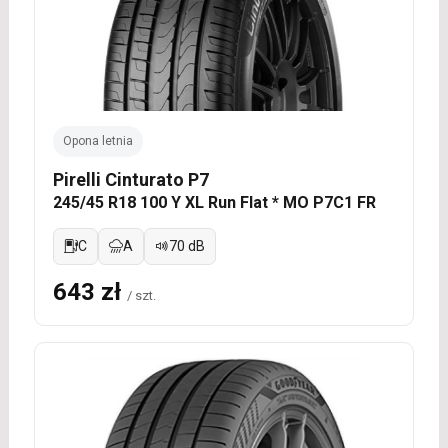
Opona letnia
Pirelli Cinturato P7
245/45 R18 100 Y XL Run Flat * MO P7C1 FR
C
A
70 dB
643 zł
/ szt.