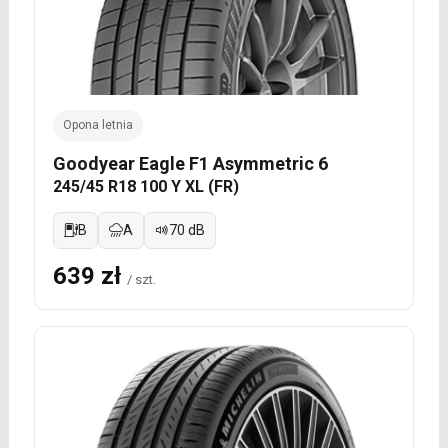
Opona letnia
Goodyear Eagle F1 Asymmetric 6
245/45 R18 100 Y XL (FR)
B
A
70 dB
639 zł
/ szt.