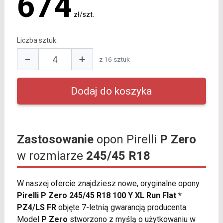
674
zł/szt.
Liczba sztuk:
−
+
z 16 sztuk
Zastosowanie
opon Pirelli
P Zero
w rozmiarze
245/45 R18
W naszej ofercie znajdziesz nowe, oryginalne opony
Pirelli P Zero 245/45 R18 100 Y XL Run Flat *
PZ4/LS FR
objęte 7-letnią gwarancją producenta.
Model
P Zero
stworzono z myślą o użytkowaniu w