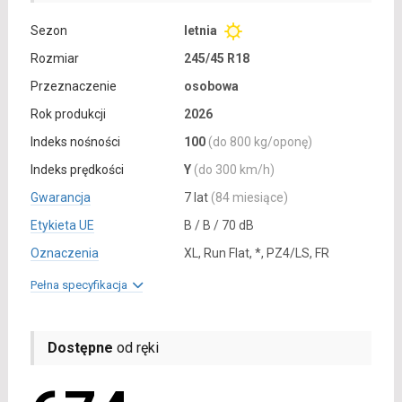
Sezon
letnia
Rozmiar
245/45 R18
Przeznaczenie
osobowa
Rok produkcji
2026
Indeks nośności
100
(do 800 kg/oponę)
Indeks prędkości
Y
(do 300 km/h)
Gwarancja
7 lat
(84 miesiące)
Etykieta UE
B / B / 70 dB
Oznaczenia
XL, Run Flat, *, PZ4/LS, FR
Pełna specyfikacja
Dostępne
od ręki