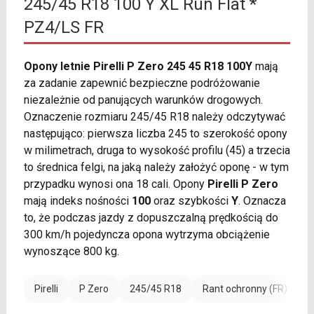
245/45 R18 100 Y XL Run Flat *
PZ4/LS FR
Opony letnie Pirelli P Zero 245 45 R18 100Y
mają
za zadanie zapewnić bezpieczne podróżowanie
niezależnie od panujących warunków drogowych.
Oznaczenie rozmiaru 245/45 R18 należy odczytywać
następująco: pierwsza liczba 245 to szerokość opony
w milimetrach, druga to wysokość profilu (45) a trzecia
to średnica felgi, na jaką należy założyć oponę - w tym
przypadku wynosi ona 18 cali. Opony
Pirelli P Zero
mają indeks nośności
100
oraz szybkości
Y
. Oznacza
to, że podczas jazdy z dopuszczalną prędkością do
300 km/h pojedyncza opona wytrzyma obciążenie
wynoszące 800 kg.
Pirelli
P Zero
245/45 R18
Rant ochronny (FR)
W