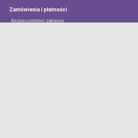
Zamówienia i płatności
· Bezpieczeństwo zakupów
· Jak złożyć zamówienie?
· Sposoby płatności
· Koszt dostawy
· Czas dostawy
Obsługa klienta
· Zwroty
· Reklamacje
· Najczęściej zadawane pytania
· Gwarancja na opony
· Kontakt
8opon.pl