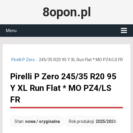
8opon.pl
Menu
 R20
Pirelli P Zero
245/35 R20 95 Y XL Run Flat * MO PZ4/LS FR
Pirelli P Zero 245/35 R20 95
Y XL Run Flat * MO PZ4/LS
FR
Stan:
nowa / oryginalna
Rok produkcji:
2025/2026
Dar