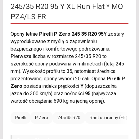
245/35 R20 95 Y XL Run Flat * MO
PZ4/LS FR
Opony letnie
Pirelli P Zero 245 35 R20 95Y
zostały
wyprodukowane z myślą o zapewnieniu
bezpiecznego i komfortowego podróżowania.
Pierwsza liczba w rozmiarze 245/35 R20 to
szerokość opony podawana w milimetrach (tutaj 245
mm). Wysokość profilu to 35, natomiast średnica
prezentowanej opony wynosi 20 cali. Opona
Pirelli P
Zero
posiada indeks prędkości
Y
(dopuszczalna
jazda do 300 km/h) oraz nośności
95
(najwyższa
wartość obciążenia 690 kg na jedną oponę).
Pirelli
P Zero
245/35 R20
Rant ochronny (FR)
W