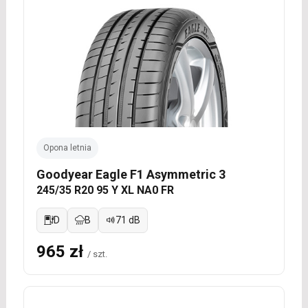
Opona letnia
Goodyear Eagle F1 Asymmetric 3
245/35 R20 95 Y XL NA0 FR
D
B
71 dB
965 zł
/ szt.