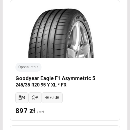
Opona letnia
Goodyear Eagle F1 Asymmetric 5
245/35 R20 95 Y XL * FR
B
A
70 dB
897 zł
/ szt.