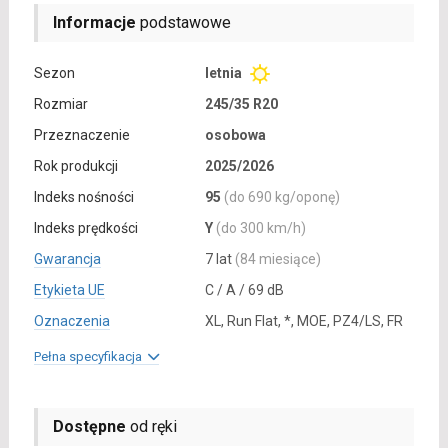
Informacje
podstawowe
Sezon
letnia
Rozmiar
245/35 R20
Przeznaczenie
osobowa
Rok produkcji
2025/2026
Indeks nośności
95
(do 690 kg/oponę)
Indeks prędkości
Y
(do 300 km/h)
Gwarancja
7 lat
(84 miesiące)
Etykieta UE
C / A / 69 dB
Oznaczenia
XL, Run Flat, *, MOE, PZ4/LS, FR
Pełna specyfikacja
Dostępne
od ręki