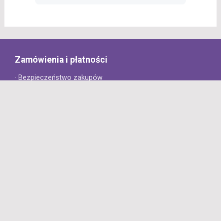
Zamówienia i płatności
· Bezpieczeństwo zakupów
· Jak złożyć zamówienie?
· Sposoby płatności
· Koszt dostawy
· Czas dostawy
Obsługa klienta
· Zwroty
· Reklamacje
· Najczęściej zadawane pytania
· Gwarancja na opony