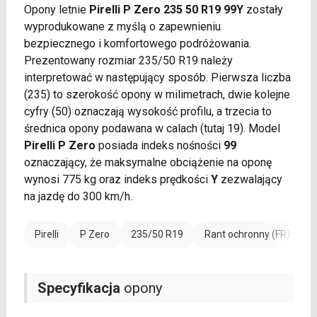
Opony letnie
Pirelli P Zero 235 50 R19 99Y
zostały
wyprodukowane z myślą o zapewnieniu
bezpiecznego i komfortowego podróżowania.
Prezentowany rozmiar 235/50 R19 należy
interpretować w następujący sposób. Pierwsza liczba
(235) to szerokość opony w milimetrach, dwie kolejne
cyfry (50) oznaczają wysokość profilu, a trzecia to
średnica opony podawana w calach (tutaj 19). Model
Pirelli P Zero
posiada indeks nośności
99
oznaczający, że maksymalne obciążenie na oponę
wynosi 775 kg oraz indeks prędkości
Y
zezwalający
na jazdę do 300 km/h.
Pirelli
P Zero
235/50 R19
Rant ochronny (FR)
Specyfikacja
opony