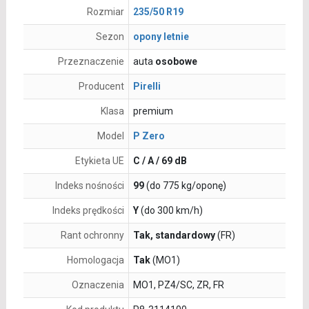
Rozmiar
235/50 R19
Sezon
opony letnie
Przeznaczenie
auta
osobowe
Producent
Pirelli
Klasa
premium
Model
P Zero
Etykieta UE
C / A / 69 dB
Indeks nośności
99
(do 775 kg/oponę)
Indeks prędkości
Y
(do 300 km/h)
Rant ochronny
Tak, standardowy
(FR)
Homologacja
Tak
(MO1)
Oznaczenia
MO1, PZ4/SC, ZR, FR