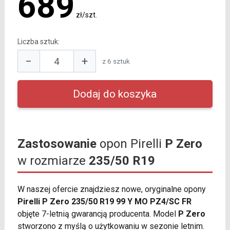
689
zł/szt.
Liczba sztuk:
−
+
z 6 sztuk
Zastosowanie
opon Pirelli
P Zero
w rozmiarze
235/50 R19
W naszej ofercie znajdziesz nowe, oryginalne opony
Pirelli P Zero 235/50 R19 99 Y MO PZ4/SC FR
objęte 7-letnią gwarancją producenta. Model
P Zero
stworzono z myślą o użytkowaniu w sezonie letnim.