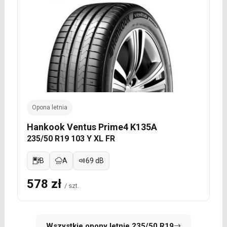
Opona letnia
Hankook Ventus Prime4 K135A
235/50 R19 103 Y XL FR
B
A
69 dB
578 zł
/ szt.
Wszystkie opony letnie 235/50 R19