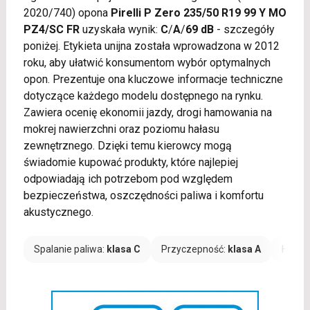
2020/740) opona
Pirelli P Zero 235/50 R19 99 Y MO
PZ4/SC FR
uzyskała wynik:
C
/
A
/
69 dB
- szczegóły
poniżej. Etykieta unijna została wprowadzona w 2012
roku, aby ułatwić konsumentom wybór optymalnych
opon. Prezentuje ona kluczowe informacje techniczne
dotyczące każdego modelu dostępnego na rynku.
Zawiera ocenię ekonomii jazdy, drogi hamowania na
mokrej nawierzchni oraz poziomu hałasu
zewnętrznego. Dzięki temu kierowcy mogą
świadomie kupować produkty, które najlepiej
odpowiadają ich potrzebom pod względem
bezpieczeństwa, oszczędności paliwa i komfortu
akustycznego.
Spalanie paliwa:
klasa C
Przyczepność:
klasa A
Hałas