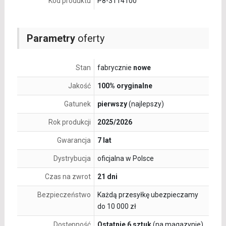
Kod produktu
P8-3114100
Parametry
oferty
Stan
fabrycznie
nowe
Jakość
100% oryginalne
Gatunek
pierwszy
(najlepszy)
Rok produkcji
2025/2026
Gwarancja
7 lat
Dystrybucja
oficjalna w Polsce
Czas na zwrot
21 dni
Bezpieczeństwo
Każdą przesyłkę ubezpieczamy
do 10 000 zł
Dostępność
Ostatnie 6 sztuk
(na magazynie)