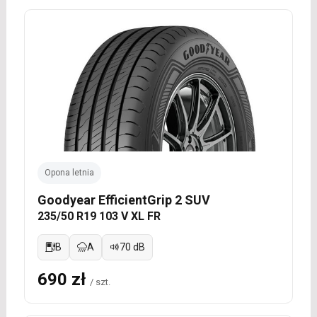
Opona letnia
Goodyear EfficientGrip 2 SUV
235/50 R19 103 V XL FR
B
A
70 dB
690 zł
/ szt.