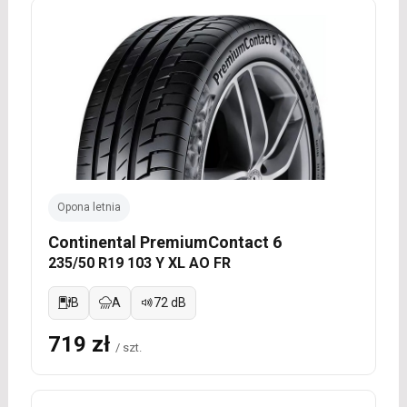
Opona letnia
Continental PremiumContact 6
235/50 R19 103 Y XL AO FR
B
A
72 dB
719 zł
/ szt.