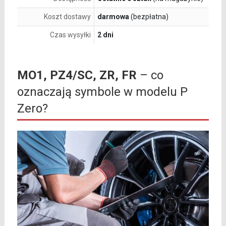
Koszt dostawy
darmowa
(bezpłatna)
Czas wysyłki
2 dni
MO1, PZ4/SC, ZR, FR
– co
oznaczają symbole w modelu P
Zero?