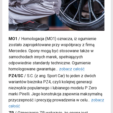
MO1
/
Homologacja (MO1) oznacza, iż ogumienie
zostało zaprojektowane przy współpracy z firmą
Mercedes. Opony mogą być stosowane także w
samochodach innych marek, spełniających
odpowiednie standardy techniczne. Ogumienie
homologowane gwarantuje
...
zobacz całość
PZ4/SC
/
S.C. (z ang. Sport Car) to jeden z dwóch
wariantów bieżnika PZ4, czyli kolejnej generacji
niezwykle popularnego i lubianego modelu P Zero
marki Pirelli. Jego konstrukcja zapewnia maksymalną
przyczepność i precyzję prowadzenia w celu
...
zobacz
całość
ZR
/
Oznaczenie ZR wskazuje, że opona jest