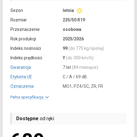
Sezon
letnia
Rozmiar
235/50 R19
Przeznaczenie
osobowa
Rok produkcji
2025/2026
Indeks nośności
99
(do 775 kg/oponę)
Indeks prędkości
Y
(do 300 km/h)
Gwarancja
7 lat
(84 miesiące)
Etykieta UE
C / A / 69 dB
Oznaczenia
MO1, PZ4/SC, ZR, FR
Pełna specyfikacja
Dostępne
od ręki