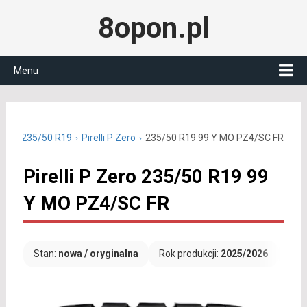
8opon.pl
Menu
etnie 235/50 R19
Pirelli P Zero
235/50 R19 99 Y MO PZ4/SC FR
Pirelli P Zero 235/50 R19 99
Y MO PZ4/SC FR
Stan:
nowa / oryginalna
Rok produkcji:
2025/2026
Dar