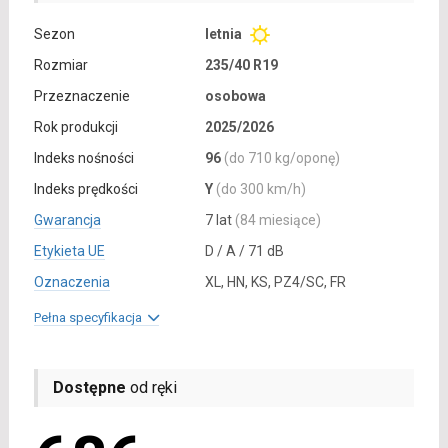
Sezon
letnia
Rozmiar
235/40 R19
Przeznaczenie
osobowa
Rok produkcji
2025/2026
Indeks nośności
96
(do 710 kg/oponę)
Indeks prędkości
Y
(do 300 km/h)
Gwarancja
7 lat
(84 miesiące)
Etykieta UE
D / A / 71 dB
Oznaczenia
XL, HN, KS, PZ4/SC, FR
Pełna specyfikacja
Dostępne
od ręki