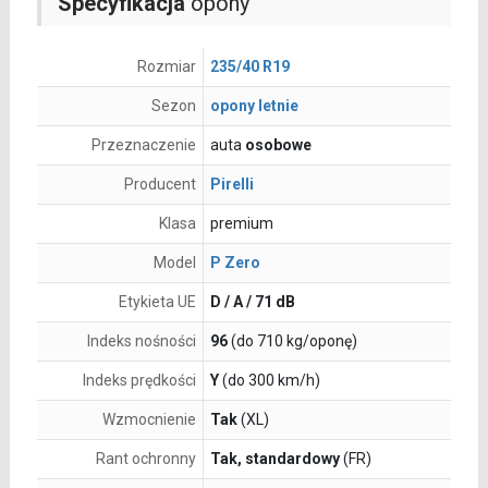
Specyfikacja
opony
Rozmiar
235/40 R19
Sezon
opony letnie
Przeznaczenie
auta
osobowe
Producent
Pirelli
Klasa
premium
Model
P Zero
Etykieta UE
D / A / 71 dB
Indeks nośności
96
(do 710 kg/oponę)
Indeks prędkości
Y
(do 300 km/h)
Wzmocnienie
Tak
(XL)
Rant ochronny
Tak, standardowy
(FR)