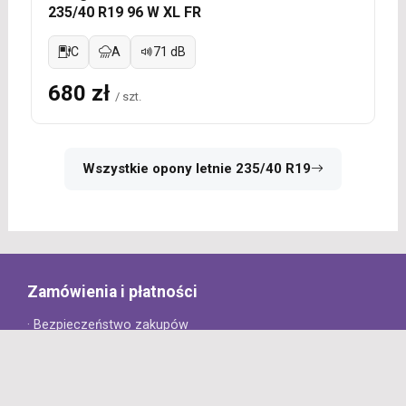
235/40 R19 96 W XL FR
C
A
71 dB
680 zł
/ szt.
Wszystkie opony letnie 235/40 R19
Zamówienia i płatności
· Bezpieczeństwo zakupów
· Jak złożyć zamówienie?
· Sposoby płatności
· Koszt dostawy