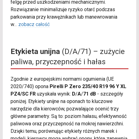
felgę przed uszkodzeniami mechanicznymi.
Rozwiązanie minimalizuje ryzyko otarć podczas
parkowania przy krawężnikach lub manewrowania
w
...
zobacz całość
Etykieta unijna
(D/A/71) – zużycie
paliwa, przyczepność i hałas
Zgodnie z europejskimi normami ogumienia (UE
2020/740) opona
Pirelli P Zero 235/40 R19 96 Y XL
PZ4/SC FR
uzyskała wynik:
D
/
A
/
71 dB
- szczegóły
poniżej. Etykiety unijne na oponach to kluczowe
narzędzie dla kierowców, pozwalające ocenić trzy
główne parametry. Są to: poziom hałasu, efektywność
paliwowa oraz przyczepność na mokrej nawierzchni.
Dzięki temu, porównując etykiety różnych marek i
modeli, kierowcy mogą wybrać opony, które zapewnią