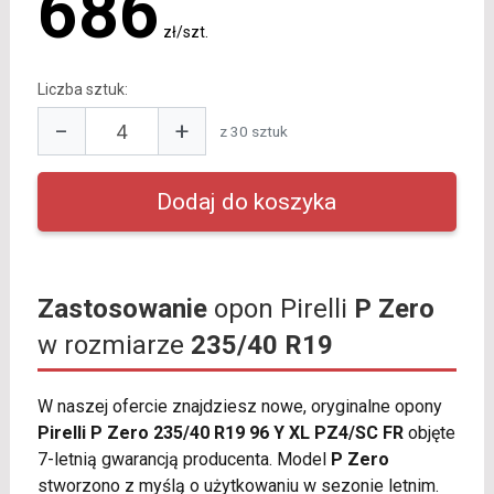
686
zł/szt.
Liczba sztuk:
−
+
z 30 sztuk
Zastosowanie
opon Pirelli
P Zero
w rozmiarze
235/40 R19
W naszej ofercie znajdziesz nowe, oryginalne opony
Pirelli P Zero 235/40 R19 96 Y XL PZ4/SC FR
objęte
7-letnią gwarancją producenta. Model
P Zero
stworzono z myślą o użytkowaniu w sezonie letnim.