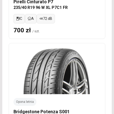
Pirelli Cinturato P7
235/40 R19 96 W XL P7C1 FR
C
A
72 dB
700 zł
/ szt.
Opona letnia
Bridgestone Potenza S001