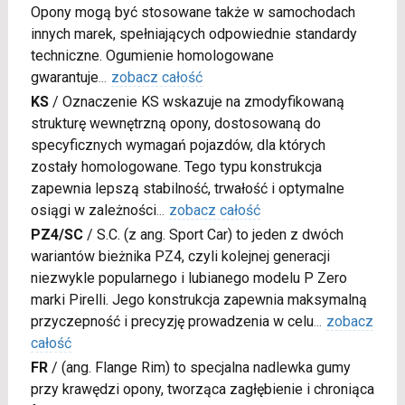
Opony mogą być stosowane także w samochodach
innych marek, spełniających odpowiednie standardy
techniczne. Ogumienie homologowane
gwarantuje
...
zobacz całość
KS
/
Oznaczenie KS wskazuje na zmodyfikowaną
strukturę wewnętrzną opony, dostosowaną do
specyficznych wymagań pojazdów, dla których
zostały homologowane. Tego typu konstrukcja
zapewnia lepszą stabilność, trwałość i optymalne
osiągi w zależności
...
zobacz całość
PZ4/SC
/
S.C. (z ang. Sport Car) to jeden z dwóch
wariantów bieżnika PZ4, czyli kolejnej generacji
niezwykle popularnego i lubianego modelu P Zero
marki Pirelli. Jego konstrukcja zapewnia maksymalną
przyczepność i precyzję prowadzenia w celu
...
zobacz
całość
FR
/
(ang. Flange Rim) to specjalna nadlewka gumy
przy krawędzi opony, tworząca zagłębienie i chroniąca