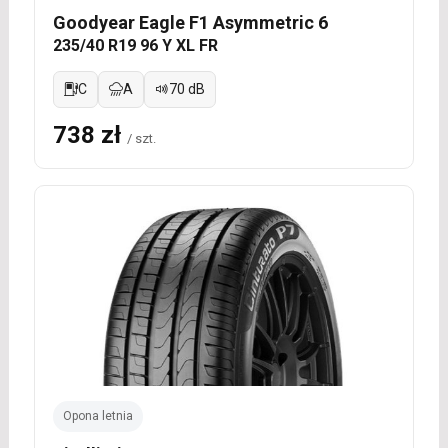
Goodyear Eagle F1 Asymmetric 6
235/40 R19 96 Y XL FR
C
A
70 dB
738 zł
/ szt.
Opona letnia