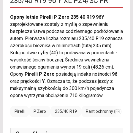
235/40 R19 96 Y XL PZ4/SC FR
Opony letnie Pirelli P Zero 235 40 R19 96Y
zaprojektowane zostały z myślą o zapewnieniu
bezpieczeństwa podczas codziennego podróżowania
autem. Pierwsza liczba rozmiaru 235/40 R19 oznacza
szerokość bieżnika w milimetrach (tutaj 235 mm).
Kolejne dwie cyfry (40) to podawana w procentach -
wysokość ściany bocznej. Średnica wewnętrzna
omawianego ogumienia wynosi 19 cali (48.26 cm).
Opony
Pirelli P Zero
posiadają indeks nośności
96
oraz prędkości
Y
. Oznacza to, że podczas jazdy z
maksymalną szybkością do 300 km/h pojedyncza
opona wytrzyma obciążenie 710 kilogramów.
Pirelli
P Zero
235/40 R19
Rant ochronny (FR)
W