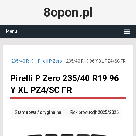
8opon.pl
Menu
letnie 235/40 R19
Pirelli P Zero
235/40 R19 96 Y XL PZ4/SC FR
Pirelli P Zero 235/40 R19 96
Y XL PZ4/SC FR
Stan:
nowa / oryginalna
Rok produkcji:
2025/2026
Dar