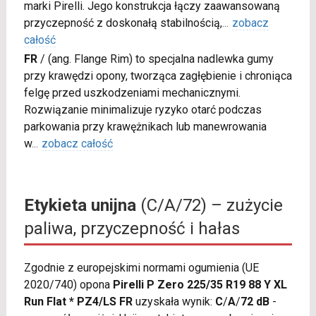
marki Pirelli. Jego konstrukcja łączy zaawansowaną
przyczepność z doskonałą stabilnością,
...
zobacz
całość
FR
/
(ang. Flange Rim) to specjalna nadlewka gumy
przy krawędzi opony, tworząca zagłębienie i chroniąca
felgę przed uszkodzeniami mechanicznymi.
Rozwiązanie minimalizuje ryzyko otarć podczas
parkowania przy krawężnikach lub manewrowania
w
...
zobacz całość
Etykieta unijna
(C/A/72) – zużycie
paliwa, przyczepność i hałas
Zgodnie z europejskimi normami ogumienia (UE
2020/740) opona
Pirelli P Zero 225/35 R19 88 Y XL
Run Flat * PZ4/LS FR
uzyskała wynik:
C
/
A
/
72 dB
-