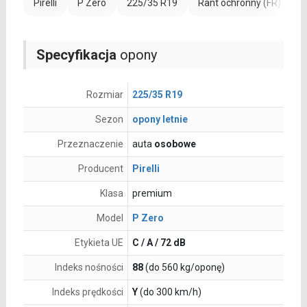
Pirelli
P Zero
225/35 R19
Rant ochronny (FR)
W
Specyfikacja
opony
Rozmiar
225/35 R19
Sezon
opony letnie
Przeznaczenie
auta
osobowe
Producent
Pirelli
Klasa
premium
Model
P Zero
Etykieta UE
C / A / 72 dB
Indeks nośności
88
(do 560 kg/oponę)
Indeks prędkości
Y
(do 300 km/h)