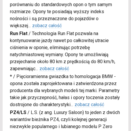
porównaniu do standardowych opon o tym samym
rozmiarze. Opony te posiadają wyższy indeks
nośności i są przeznaczone do pojazdów o
większej
...
zobacz całość
Run Flat
/
Technologia Run Flat pozwala na
kontynuowanie jazdy nawet po całkowitej utracie
ciśnienia w oponie, eliminując potrzebę
natychmiastowej wymiany. Opony te umożliwiają
przejechanie około 80 km z prędkością do 80 km/h,
zapewniając
...
zobacz całość
*
/
Pięcioramienna gwiazdka to homologacja BMW -
opona została zaprojektowana i zatwierdzona przez
producenta dla wybranych modeli tej marki. Parametry
takie jak przyczepność, hałas i opory toczenia zostały
dostrojone do charakterystyki
...
zobacz całość
PZ4/LS
/
L.S. (z ang. Luxury Saloon) to jeden z dwóch
wariantów bieżnika PZ4, czyli kolejnej generacji
niezwykle popularnego i lubianego modelu P Zero