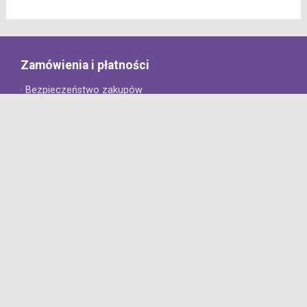
Zamówienia i płatności
· Bezpieczeństwo zakupów
· Jak złożyć zamówienie?
· Sposoby płatności
· Koszt dostawy
· Czas dostawy
Obsługa klienta
· Zwroty
· Reklamacje
· Najczęściej zadawane pytania
· Gwarancja na opony
· Kontakt