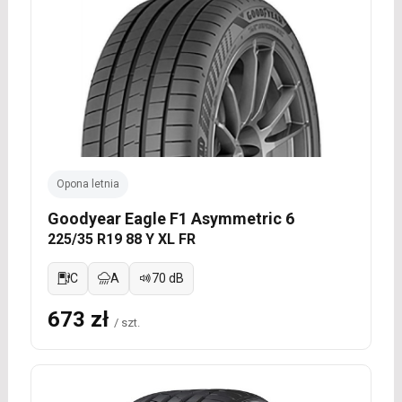
Opona letnia
Goodyear Eagle F1 Asymmetric 6
225/35 R19 88 Y XL FR
C
A
70 dB
673 zł
/ szt.