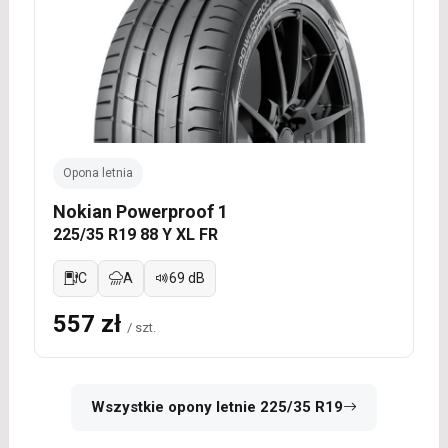
Opona letnia
Nokian Powerproof 1
225/35 R19 88 Y XL FR
C
A
69 dB
557 zł
/ szt.
Wszystkie opony letnie 225/35 R19