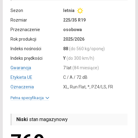
Sezon
letnia
Rozmiar
225/35 R19
Przeznaczenie
osobowa
Rok produkcji
2025/2026
Indeks nośności
88
(do 560 kg/oponę)
Indeks prędkości
Y
(do 300 km/h)
Gwarancja
7 lat
(84 miesiące)
Etykieta UE
C / A / 72 dB
Oznaczenia
XL, Run Flat, *, PZ4/LS, FR
Pełna specyfikacja
Niski
stan magazynowy