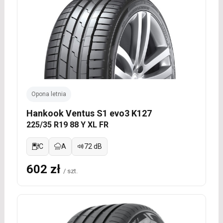
Opona letnia
Hankook Ventus S1 evo3 K127
225/35 R19 88 Y XL FR
C
A
72 dB
602 zł
/ szt.