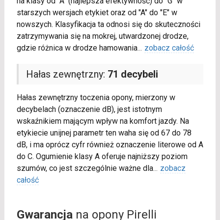
na klasy od "A" (najlepsza efektywność) do "G" w
starszych wersjach etykiet oraz od "A" do "E" w
nowszych. Klasyfikacja ta odnosi się do skuteczności
zatrzymywania się na mokrej, utwardzonej drodze,
gdzie różnica w drodze hamowania
...
zobacz całość
Hałas zewnętrzny:
71 decybeli
Hałas zewnętrzny toczenia opony, mierzony w
decybelach (oznaczenie dB), jest istotnym
wskaźnikiem mającym wpływ na komfort jazdy. Na
etykiecie unijnej parametr ten waha się od 67 do 78
dB, i ma oprócz cyfr również oznaczenie literowe od A
do C. Ogumienie klasy A oferuje najniższy poziom
szumów, co jest szczególnie ważne dla
...
zobacz
całość
Gwarancja
na opony Pirelli