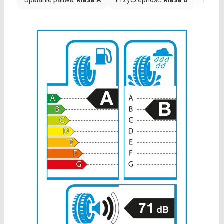
Spalanie paliwa:
klasa A
Przyczepność:
klasa B
Hałas: