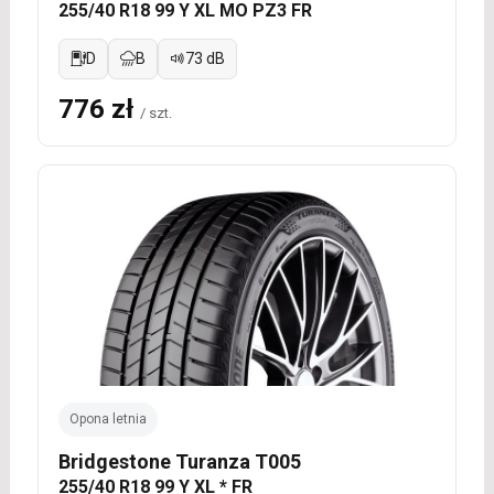
255/40 R18 99 Y XL MO PZ3 FR
D
B
73 dB
776 zł
/ szt.
Opona letnia
Bridgestone Turanza T005
255/40 R18 99 Y XL * FR