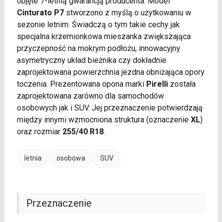
objęte 7-letnią gwarancją producenta. Model
Cinturato P7
stworzono z myślą o użytkowaniu w
sezonie letnim. Świadczą o tym takie cechy jak
specjalna krzemionkowa mieszanka zwiększająca
przyczepność na mokrym podłożu, innowacyjny
asymetryczny układ bieżnika czy dokładnie
zaprojektowana powierzchnia jezdna obniżająca opory
toczenia. Prezentowana opona marki
Pirelli
została
zaprojektowana zarówno dla samochodów
osobowych jak i SUV. Jej przeznaczenie potwierdzają
między innymi wzmocniona struktura (oznaczenie
XL
)
oraz rozmiar
255/40 R18
.
letnia
osobowa
SUV
Przeznaczenie