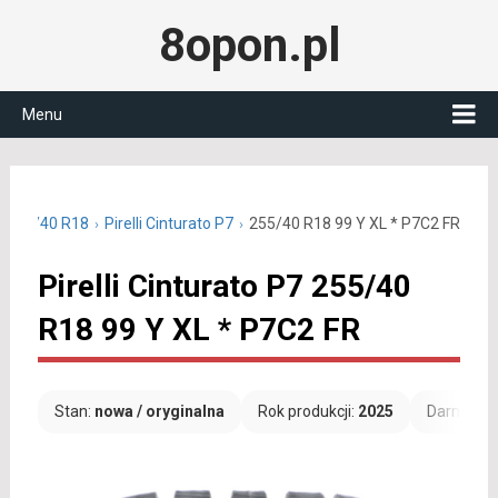
8opon.pl
Menu
e 255/40 R18
Pirelli Cinturato P7
255/40 R18 99 Y XL * P7C2 FR
Pirelli Cinturato P7 255/40
R18 99 Y XL * P7C2 FR
Stan:
nowa / oryginalna
Rok produkcji:
2025
Darmowa 