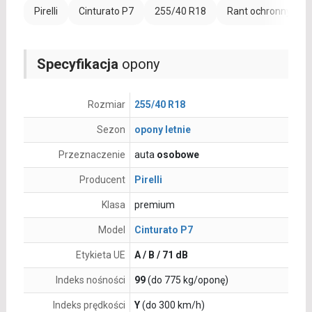
Pirelli
Cinturato P7
255/40 R18
Rant ochronny (FR)
Specyfikacja
opony
Rozmiar
255/40 R18
Sezon
opony letnie
Przeznaczenie
auta
osobowe
Producent
Pirelli
Klasa
premium
Model
Cinturato P7
Etykieta UE
A / B / 71 dB
Indeks nośności
99
(do 775 kg/oponę)
Indeks prędkości
Y
(do 300 km/h)