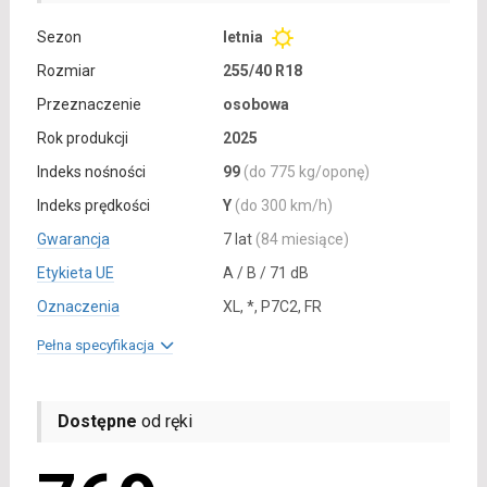
Sezon
letnia
Rozmiar
255/40 R18
Przeznaczenie
osobowa
Rok produkcji
2025
Indeks nośności
99
(do 775 kg/oponę)
Indeks prędkości
Y
(do 300 km/h)
Gwarancja
7 lat
(84 miesiące)
Etykieta UE
A / B / 71 dB
Oznaczenia
XL, *, P7C2, FR
Pełna specyfikacja
Dostępne
od ręki