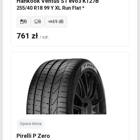
Hankook Ventus S1 evo3 K127B
255/40 R18 99 Y XL Run Flat *
B
B
69 dB
761 zł
/ szt.
Opona letnia
Pirelli P Zero