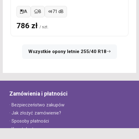
A
B
71 dB
786 zł
/ szt.
Wszystkie opony letnie 255/40 R18
Zamówienia i płatności
· Bezpieczeństwo zakupów
· Jak złożyć zamówienie?
· Sposoby płatności
· Koszt dostawy
· Czas dostawy