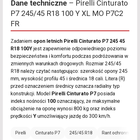
Dane techniczne
– Pirelli Cinturato
P7 245/45 R18 100 Y XL MO P7C2
FR
Zadaniem
opon letnich Pirelli Cinturato P7 245 45
R18 100Y
jest zapewnienie odpowiedniego poziomu
bezpieczeństwa i komfortu podczas podróżowania w
zmiennych warunkach drogowych. Rozmiar 245/45
R18 należy czytać następująco: szerokość opony 245
mm, wysokość profilu 45 i średnica 18 cali. Litera (R)
przed oznaczeniem średnicy oznacza radialny typ
konstrukcji. Model
Pirelli Cinturato P7
posiada
indeks nośności
100
oznaczający, że maksymalne
obciążenie na oponę wynosi 800 kg oraz indeks
prędkości
Y
umożliwiający jazdę do 300 km/h.
Pirelli
Cinturato P7
245/45 R18
Rant ochronny (FR)