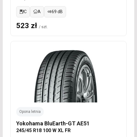
C
A
69 dB
523 zł
/ szt.
Opona letnia
Yokohama BluEarth-GT AE51
245/45 R18 100 W XL FR