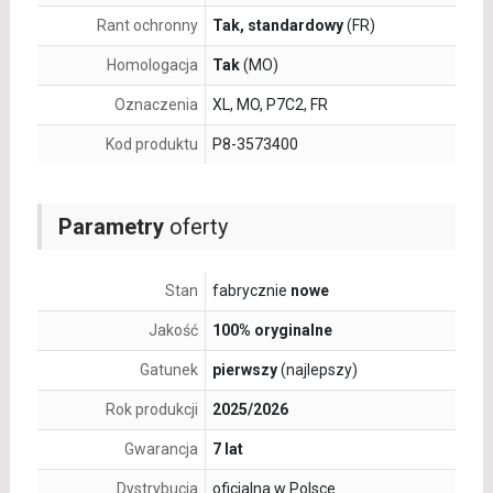
Rant ochronny
Tak, standardowy
(FR)
Homologacja
Tak
(MO)
Oznaczenia
XL, MO, P7C2, FR
Kod produktu
P8-3573400
Parametry
oferty
Stan
fabrycznie
nowe
Jakość
100% oryginalne
Gatunek
pierwszy
(najlepszy)
Rok produkcji
2025/2026
Gwarancja
7 lat
Dystrybucja
oficjalna w Polsce