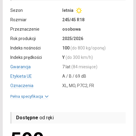
Sezon
letnia
Rozmiar
245/45 R18
Przeznaczenie
osobowa
Rok produkcji
2025/2026
Indeks nośności
100
(do 800 kg/oponę)
Indeks prędkości
Y
(do 300 km/h)
Gwarancja
7 lat
(84 miesiące)
Etykieta UE
A / B / 69 dB
Oznaczenia
XL, MO, P7C2, FR
Pełna specyfikacja
Dostępne
od ręki