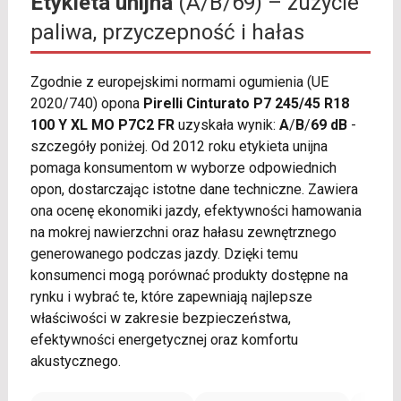
Etykieta unijna
(A/B/69) – zużycie
paliwa, przyczepność i hałas
Zgodnie z europejskimi normami ogumienia (UE
2020/740) opona
Pirelli Cinturato P7 245/45 R18
100 Y XL MO P7C2 FR
uzyskała wynik:
A
/
B
/
69 dB
-
szczegóły poniżej. Od 2012 roku etykieta unijna
pomaga konsumentom w wyborze odpowiednich
opon, dostarczając istotne dane techniczne. Zawiera
ona ocenę ekonomiki jazdy, efektywności hamowania
na mokrej nawierzchni oraz hałasu zewnętrznego
generowanego podczas jazdy. Dzięki temu
konsumenci mogą porównać produkty dostępne na
rynku i wybrać te, które zapewniają najlepsze
właściwości w zakresie bezpieczeństwa,
efektywności energetycznej oraz komfortu
akustycznego.