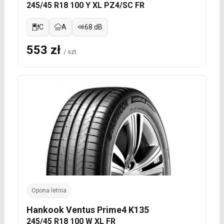
245/45 R18 100 Y XL PZ4/SC FR
C
A
68 dB
553 zł
/ szt.
Opona letnia
Hankook Ventus Prime4 K135
245/45 R18 100 W XL FR