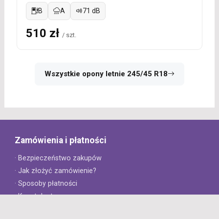
B
A
71 dB
510 zł
/ szt.
Wszystkie opony letnie 245/45 R18
Zamówienia i płatności
· Bezpieczeństwo zakupów
· Jak złożyć zamówienie?
· Sposoby płatności
· Koszt dostawy
· Czas dostawy