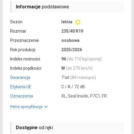
Informacje
podstawowe
Sezon
letnia
Rozmiar
235/40 R19
Przeznaczenie
osobowa
Rok produkcji
2025/2026
Indeks nośności
96
(do 710 kg/oponę)
Indeks prędkości
W
(do 270 km/h)
Gwarancja
7 lat
(84 miesiące)
Etykieta UE
C / A / 72 dB
Oznaczenia
XL, Seal Inside, P7C1, FR
Pełna specyfikacja
Dostępne
od ręki