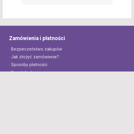
Zamówienia i płatności
· Bezpieczeństwo zakupów
· Jak złożyć zamówienie?
· Sposoby płatności
· Koszt dostawy
· Czas dostawy
Obsługa klienta
· Zwroty
· Reklamacje
· Najczęściej zadawane pytania
· Gwarancja na opony