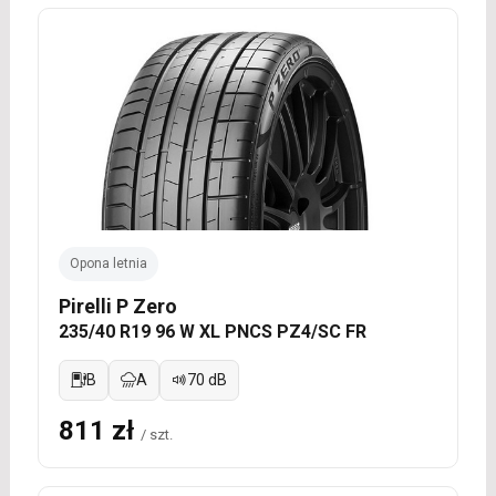
Opona letnia
Pirelli P Zero
235/40 R19 96 W XL PNCS PZ4/SC FR
B
A
70 dB
811 zł
/ szt.