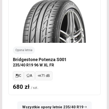
Opona letnia
Bridgestone Potenza S001
235/40 R19 96 W XL FR
C
A
71 dB
680 zł
/ szt.
Wszystkie opony letnie 235/40 R19