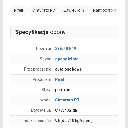
Pirelli
Cinturato P7
235/40 R19
Rant ochronny (FR)
Specyfikacja
opony
Rozmiar
235/40 R19
Sezon
opony letnie
Przeznaczenie
auta
osobowe
Producent
Pirelli
Klasa
premium
Model
Cinturato P7
Etykieta UE
C / A / 72 dB
Indeks nośności
96
(do 710 kg/oponę)