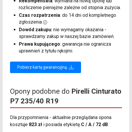
Rekompensata
: wymiana na nową oponę lub
rozliczenie pieniężne zależne od stopnia zużycia.
Czas rozpatrzenia
: do 14 dni od kompletnego
zgłoszenia
Dowód zakupu
: nie wymagamy okazania -
sprawdzamy zakup w naszej bazie zamówień.
Prawa kupującego
: gwarancja nie ogranicza
uprawnień z tytułu rękojmi.
Pobierz kartę gwarancyjną
Opony podobne do
Pirelli Cinturato
P7 235/40 R19
Dla przypomnienia - aktualnie przeglądana opona
kosztuje
823 zł
i posiada etykietę
C / A / 72 dB
.