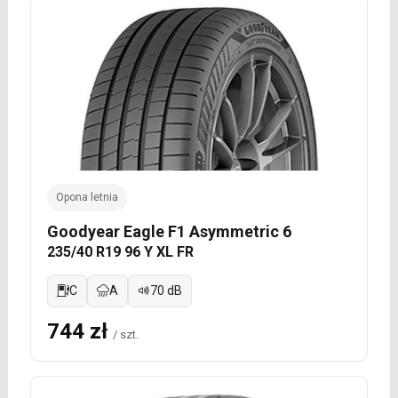
Opona letnia
Goodyear Eagle F1 Asymmetric 6
235/40 R19 96 Y XL FR
C
A
70 dB
744 zł
/ szt.